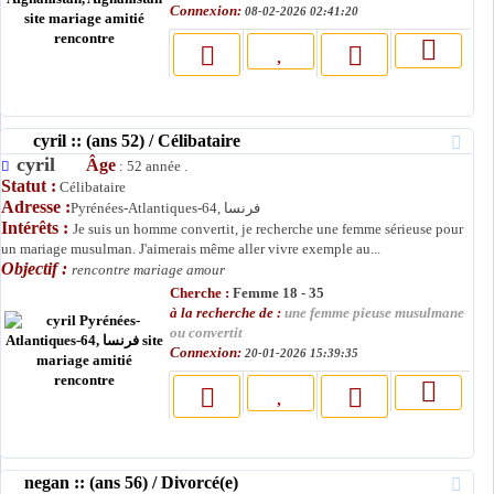
Connexion:
08-02-2026 02:41:20
cyril :: (ans 52) / Célibataire
cyril
Âge
: 52 année .
Statut :
Célibataire
Adresse :
Pyrénées-Atlantiques-64, فرنسا
Intérêts :
Je suis un homme convertit, je recherche une femme sérieuse pour
un mariage musulman. J'aimerais même aller vivre exemple au...
Objectif :
rencontre mariage amour
Cherche :
Femme 18 - 35
à la recherche de :
une femme pieuse musulmane
ou convertit
Connexion:
20-01-2026 15:39:35
negan :: (ans 56) / Divorcé(e)