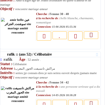
Intérêts :
Amir d'alger agé de 50ans célibataire en quete d'amour et de
mariage
Objectif :
rencontre mariage amour
Cherche :
Femme 30 - 40
à la recherche de :
belle blanche, charmante,
romantique
Connexion:
15-06-2026 05:55:36
rafik :: (ans 52) / Célibataire
rafik
Âge
: 52 année .
Statut :
Célibataire
Adresse :
مراكش تانسيفت الحوز, المغرب
Intérêts :
serieu jje connais dieu je suis serieu ouvert despris jjamais marie
Objectif :
rencontre mariage amour
Cherche :
Femme 34 - 42
à la recherche de :
une persoone serieuse qui a du
travail
Connexion:
14-05-2026 18:58:28