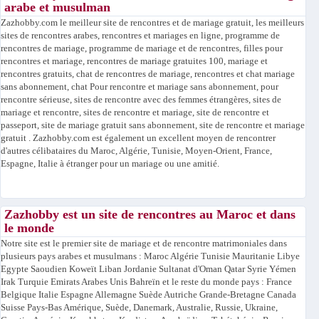
arabe et musulman
Zazhobby.com le meilleur site de rencontres et de mariage gratuit, les meilleurs
sites de rencontres arabes, rencontres et mariages en ligne, programme de
rencontres de mariage, programme de mariage et de rencontres, filles pour
rencontres et mariage, rencontres de mariage gratuites 100, mariage et
rencontres gratuits, chat de rencontres de mariage, rencontres et chat mariage
sans abonnement, chat Pour rencontre et mariage sans abonnement, pour
rencontre sérieuse, sites de rencontre avec des femmes étrangères, sites de
mariage et rencontre, sites de rencontre et mariage, site de rencontre et
passeport, site de mariage gratuit sans abonnement, site de rencontre et mariage
gratuit . Zazhobby.com est également un excellent moyen de rencontrer
d'autres célibataires du Maroc, Algérie, Tunisie, Moyen-Orient, France,
Espagne, Italie à étranger pour un mariage ou une amitié.
Zazhobby est un site de rencontres au Maroc et dans
le monde
Notre site est le premier site de mariage et de rencontre matrimoniales dans
plusieurs pays arabes et musulmans : Maroc Algérie Tunisie Mauritanie Libye
Egypte Saoudien Koweït Liban Jordanie Sultanat d'Oman Qatar Syrie Yémen
Irak Turquie Emirats Arabes Unis Bahreïn et le reste du monde pays : France
Belgique Italie Espagne Allemagne Suède Autriche Grande-Bretagne Canada
Suisse Pays-Bas Amérique, Suède, Danemark, Australie, Russie, Ukraine,