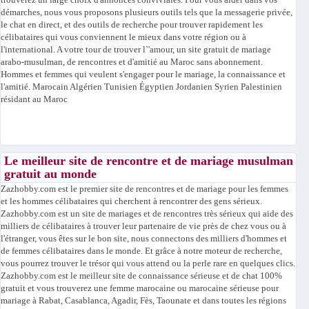
trouverez un large choix d'annonces conviviales. Pour vous aider dans vos
démarches, nous vous proposons plusieurs outils tels que la messagerie privée,
le chat en direct, et des outils de recherche pour trouver rapidement les
célibataires qui vous conviennent le mieux dans votre région ou à
l'international. A votre tour de trouver l`'amour, un site gratuit de mariage
arabo-musulman, de rencontres et d'amitié au Maroc sans abonnement.
Hommes et femmes qui veulent s'engager pour le mariage, la connaissance et
l'amitié. Marocain Algérien Tunisien Égyptien Jordanien Syrien Palestinien
résidant au Maroc
Le meilleur site de rencontre et de mariage musulman
gratuit au monde
Zazhobby.com est le premier site de rencontres et de mariage pour les femmes
et les hommes célibataires qui cherchent à rencontrer des gens sérieux.
Zazhobby.com est un site de mariages et de rencontres très sérieux qui aide des
milliers de célibataires à trouver leur partenaire de vie près de chez vous ou à
l'étranger, vous êtes sur le bon site, nous connectons des milliers d'hommes et
de femmes célibataires dans le monde. Et grâce à notre moteur de recherche,
vous pourrez trouver le trésor qui vous attend ou la perle rare en quelques clics.
Zazhobby.com est le meilleur site de connaissance sérieuse et de chat 100%
gratuit et vous trouverez une femme marocaine ou marocaine sérieuse pour
mariage à Rabat, Casablanca, Agadir, Fès, Taounate et dans toutes les régions