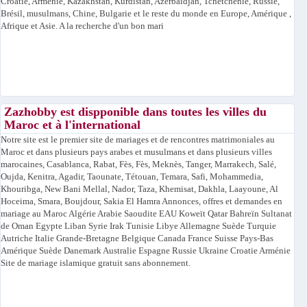
Croatie, Arménie, Kazakhstan, Kurdistan, Azerbaïdjan, Tchétchénie, Russie,
Brésil, musulmans, Chine, Bulgarie et le reste du monde en Europe, Amérique ,
Afrique et Asie. A la recherche d'un bon mari
Zazhobby est dispponible dans toutes les villes du
Maroc et à l'international
Notre site est le premier site de mariages et de rencontres matrimoniales au
Maroc et dans plusieurs pays arabes et musulmans et dans plusieurs villes
marocaines, Casablanca, Rabat, Fès, Fès, Meknès, Tanger, Marrakech, Salé,
Oujda, Kenitra, Agadir, Taounate, Tétouan, Temara, Safi, Mohammedia,
Khouribga, New Bani Mellal, Nador, Taza, Khemisat, Dakhla, Laayoune, Al
Hoceima, Smara, Boujdour, Sakia El Hamra Annonces, offres et demandes en
mariage au Maroc Algérie Arabie Saoudite EAU Koweït Qatar Bahreïn Sultanat
de Oman Egypte Liban Syrie Irak Tunisie Libye Allemagne Suède Turquie
Autriche Italie Grande-Bretagne Belgique Canada France Suisse Pays-Bas
Amérique Suède Danemark Australie Espagne Russie Ukraine Croatie Arménie
Site de mariage islamique gratuit sans abonnement.