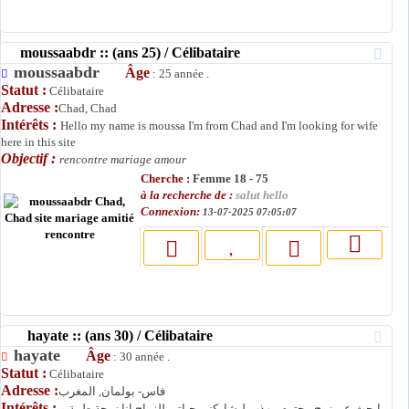
moussaabdr :: (ans 25) / Célibataire
moussaabdr
Âge
: 25 année .
Statut :
Célibataire
Adresse :
Chad, Chad
Intérêts :
Hello my name is moussa I'm from Chad and I'm looking for wife
here in this site
Objectif :
rencontre mariage amour
Cherche :
Femme 18 - 75
à la recherche de :
salut hello
Connexion:
13-07-2025 07:05:07
hayate :: (ans 30) / Célibataire
hayate
Âge
: 30 année .
Statut :
Célibataire
Adresse :
فاس- بولمان, المغرب
Intérêts :
ابحث عن زوج محترم مهذب ليشاركني حياتي للزواج انا زوجة طيبة و