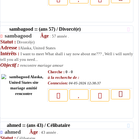
sambagood :: (ans 57) / Divorcé(e)
sambagood
Âge
: 57 année .
Statut :
Divorcé(e)
Adresse :
Alaska, United States
Intérêts :
I want to meet What shall i say now about me??? , Well i will surely
tell you all you need...
Objectif :
rencontre mariage amour
Cherche :
0 - 0
à la recherche de :
Connexion:
04-05-2026 12:38:37
ahmed :: (ans 43) / Célibataire
ahmed
Âge
: 43 année .
Statut :
Célibataire