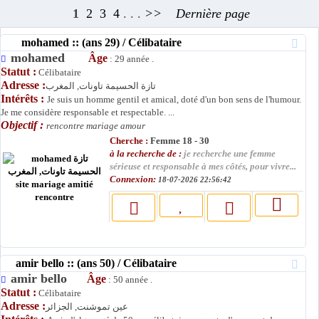
1
2
3
4
. . .
>>
Dernière page
mohamed :: (ans 29) / Célibataire
mohamed
Âge
: 29 année .
Statut :
Célibataire
Adresse :
تازة الحسيمة تاونات, المغرب
Intérêts :
Je suis un homme gentil et amical, doté d'un bon sens de l'humour.
Je me considère responsable et respectable. ...
Objectif :
rencontre mariage amour
Cherche :
Femme 18 - 30
à la recherche de :
je recherche une femme
sérieuse et responsable à mes côtés, pour vivre...
Connexion:
18-07-2026 22:56:42
amir bello :: (ans 50) / Célibataire
amir bello
Âge
: 50 année .
Statut :
Célibataire
Adresse :
عين تموشنت, الجزائر