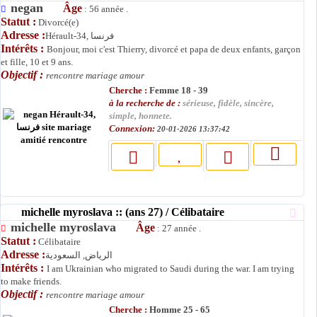
negan
Âge
: 56 année .
Statut :
Divorcé(e)
Adresse :
Hérault-34, فرنسا
Intérêts :
Bonjour, moi c'est Thierry, divorcé et papa de deux enfants, garçon
et fille, 10 et 9 ans.
Objectif :
rencontre mariage amour
Cherche :
Femme 18 - 39
à la recherche de :
sérieuse, fidèle, sincère,
simple, honnete.
Connexion:
20-01-2026 13:37:42
michelle myroslava :: (ans 27) / Célibataire
michelle myroslava
Âge
: 27 année .
Statut :
Célibataire
Adresse :
الرياض, السعودية
Intérêts :
I am Ukrainian who migrated to Saudi during the war. I am trying
to make friends.
Objectif :
rencontre mariage amour
Cherche :
Homme 25 - 65