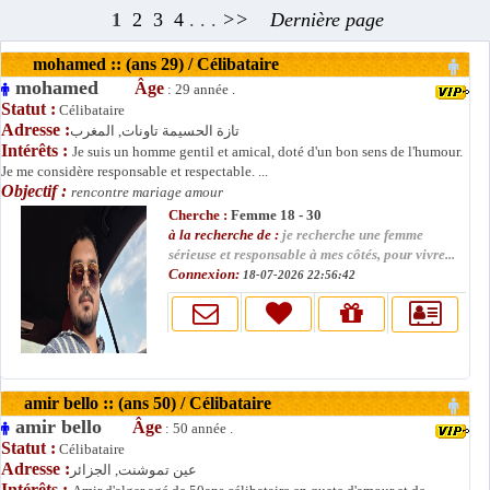
1
2
3
4
. . .
>>
Dernière page
mohamed :: (ans 29) / Célibataire
mohamed
Âge
: 29 année .
Statut :
Célibataire
Adresse :
تازة الحسيمة تاونات, المغرب
Intérêts :
Je suis un homme gentil et amical, doté d'un bon sens de l'humour.
Je me considère responsable et respectable. ...
Objectif :
rencontre mariage amour
Cherche :
Femme 18 - 30
à la recherche de :
je recherche une femme
sérieuse et responsable à mes côtés, pour vivre...
Connexion:
18-07-2026 22:56:42
amir bello :: (ans 50) / Célibataire
amir bello
Âge
: 50 année .
Statut :
Célibataire
Adresse :
عين تموشنت, الجزائر
Intérêts :