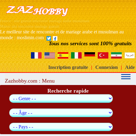
France : site gratuit rencontre mariage arabe musulman
Maroc site rencontre mariage gratuit
Le meilleur site de rencontre et de mariage arabe et musulman au
monde : moslimin.com
Tous nos services sont 100% gratuits
Inscription gratuite
|
Connexion
|
Aide
Zazhobby.com : Menu
Recherche rapide