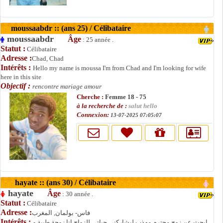
moussaabdr :: (ans 25) / Célibataire
moussaabdr
Âge
: 25 année .
Statut :
Célibataire
Adresse :
Chad, Chad
Intérêts :
Hello my name is moussa I'm from Chad and I'm looking for wife
here in this site
Objectif :
rencontre mariage amour
Cherche :
Femme 18 - 75
à la recherche de :
salut hello
Connexion:
13-07-2025 07:05:07
hayate :: (ans 30) / Célibataire
hayate
Âge
: 30 année .
Statut :
Célibataire
Adresse :
فاس- بولمان, المغرب
Intérêts :
ابحث عن زوج محترم مهذب ليشاركني حياتي للزواج انا زوجة طيبة و