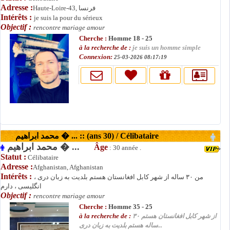
Adresse :
Haute-Loire-43, فرنسا
Intérêts :
je suis la pour du sérieux
Objectif :
rencontre mariage amour
Cherche :
Homme 18 - 25
à la recherche de :
je suis un homme simple
Connexion:
25-03-2026 08:17:19
محمد ابراهیم � ... :: (ans 30) / Célibataire
محمد ابراهیم � ...
Âge
: 30 année .
Statut :
Célibataire
Adresse :
Afghanistan, Afghanistan
Intérêts :
من ۳۰ ساله از شهر کابل افغانستان هستم بلدیت به زبان دری ،
انگلیسی ، دارم
Objectif :
rencontre mariage amour
Cherche :
Homme 35 - 25
à la recherche de :
از شهر کابل افغانستان هستم ۳۰
ساله هستم بلدیت به زبان دری...