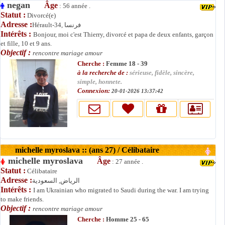
negan
Âge
: 56 année .
Statut :
Divorcé(e)
Adresse :
Hérault-34, فرنسا
Intérêts :
Bonjour, moi c'est Thierry, divorcé et papa de deux enfants, garçon
et fille, 10 et 9 ans.
Objectif :
rencontre mariage amour
Cherche :
Femme 18 - 39
à la recherche de :
sérieuse, fidèle, sincère,
simple, honnete.
Connexion:
20-01-2026 13:37:42
michelle myroslava :: (ans 27) / Célibataire
michelle myroslava
Âge
: 27 année .
Statut :
Célibataire
Adresse :
الرياض, السعودية
Intérêts :
I am Ukrainian who migrated to Saudi during the war. I am trying
to make friends.
Objectif :
rencontre mariage amour
Cherche :
Homme 25 - 65