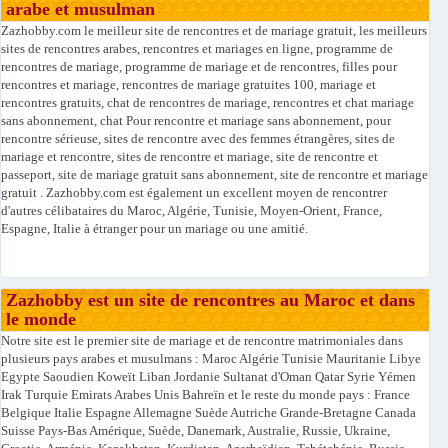
arabe et musulman
Zazhobby.com le meilleur site de rencontres et de mariage gratuit, les meilleurs
sites de rencontres arabes, rencontres et mariages en ligne, programme de
rencontres de mariage, programme de mariage et de rencontres, filles pour
rencontres et mariage, rencontres de mariage gratuites 100, mariage et
rencontres gratuits, chat de rencontres de mariage, rencontres et chat mariage
sans abonnement, chat Pour rencontre et mariage sans abonnement, pour
rencontre sérieuse, sites de rencontre avec des femmes étrangères, sites de
mariage et rencontre, sites de rencontre et mariage, site de rencontre et
passeport, site de mariage gratuit sans abonnement, site de rencontre et mariage
gratuit . Zazhobby.com est également un excellent moyen de rencontrer
d'autres célibataires du Maroc, Algérie, Tunisie, Moyen-Orient, France,
Espagne, Italie à étranger pour un mariage ou une amitié.
Zazhobby est un site de rencontres au Maroc et dans
le monde
Notre site est le premier site de mariage et de rencontre matrimoniales dans
plusieurs pays arabes et musulmans : Maroc Algérie Tunisie Mauritanie Libye
Egypte Saoudien Koweït Liban Jordanie Sultanat d'Oman Qatar Syrie Yémen
Irak Turquie Emirats Arabes Unis Bahreïn et le reste du monde pays : France
Belgique Italie Espagne Allemagne Suède Autriche Grande-Bretagne Canada
Suisse Pays-Bas Amérique, Suède, Danemark, Australie, Russie, Ukraine,