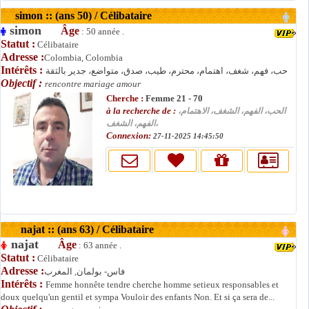
simon :: (ans 50) / Célibataire
simon
Âge
: 50 année .
Statut :
Célibataire
Adresse :
Colombia, Colombia
Intérêts :
حب، فهم، شغف، اهتمام، محترم، طيب، صدق، متواضع، جدير بالثقة
Objectif :
rencontre mariage amour
Cherche :
Femme 21 - 70
à la recherche de :
الحب، الفهم، الشغف، الاهتمام،
الفهم، الشغف،
Connexion:
27-11-2025 14:45:50
najat :: (ans 63) / Célibataire
najat
Âge
: 63 année .
Statut :
Célibataire
Adresse :
فاس- بولمان, المغرب
Intérêts :
Femme honnête tendre cherche homme setieux responsables et
doux quelqu'un gentil et sympa Vouloir des enfants Non. Et si ça sera de...