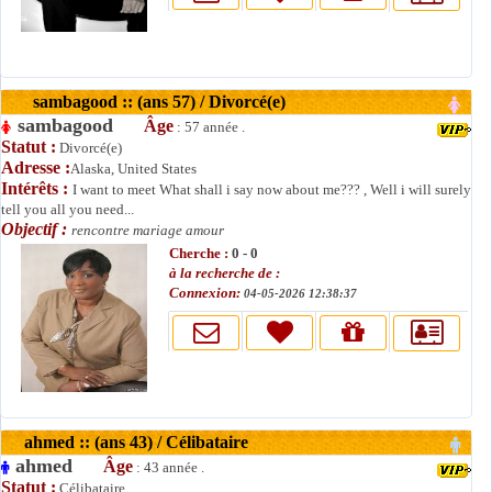
sambagood :: (ans 57) / Divorcé(e)
sambagood
Âge
: 57 année .
Statut :
Divorcé(e)
Adresse :
Alaska, United States
Intérêts :
I want to meet What shall i say now about me??? , Well i will surely
tell you all you need...
Objectif :
rencontre mariage amour
Cherche :
0 - 0
à la recherche de :
Connexion:
04-05-2026 12:38:37
ahmed :: (ans 43) / Célibataire
ahmed
Âge
: 43 année .
Statut :
Célibataire