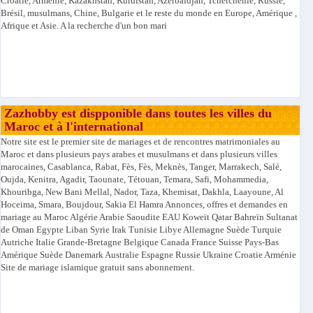
Croatie, Arménie, Kazakhstan, Kurdistan, Azerbaïdjan, Tchétchénie, Russie,
Brésil, musulmans, Chine, Bulgarie et le reste du monde en Europe, Amérique ,
Afrique et Asie. A la recherche d'un bon mari
Zazhobby est dispponible dans toutes les villes du
Maroc et à l'international
Notre site est le premier site de mariages et de rencontres matrimoniales au
Maroc et dans plusieurs pays arabes et musulmans et dans plusieurs villes
marocaines, Casablanca, Rabat, Fès, Fès, Meknès, Tanger, Marrakech, Salé,
Oujda, Kenitra, Agadir, Taounate, Tétouan, Temara, Safi, Mohammedia,
Khouribga, New Bani Mellal, Nador, Taza, Khemisat, Dakhla, Laayoune, Al
Hoceima, Smara, Boujdour, Sakia El Hamra Annonces, offres et demandes en
mariage au Maroc Algérie Arabie Saoudite EAU Koweït Qatar Bahreïn Sultanat
de Oman Egypte Liban Syrie Irak Tunisie Libye Allemagne Suède Turquie
Autriche Italie Grande-Bretagne Belgique Canada France Suisse Pays-Bas
Amérique Suède Danemark Australie Espagne Russie Ukraine Croatie Arménie
Site de mariage islamique gratuit sans abonnement.