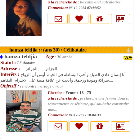
à la recherche de :
be calm and calculative
Connexion:
06-12-2025 07:44:52
hamza teldjia :: (ans 30) / Célibataire
hamza teldjia
Âge
: 30 année .
Statut :
Célibataire
Adresse :
---- الجزائر ----, الجزائر
Intérêts :
أنا إنسان هادئ الطباع وأحب البساطة في الحياة. أؤمن أن الزواج
شراكة ومودة ورحمة، وأبحث عن علاقة مبنية على الاحترام، التفاهم،...
Objectif :
rencontre mariage amour
Cherche :
Femme 18 - 75
à la recherche de :
je cherche une femme douce,
respectueuse et sérieuse, qui souhaite construire
une...
Connexion:
04-12-2025 10:04:33