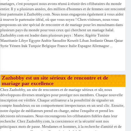
mariages, c'est pourquoi nous avons réussi à réunir des célibataires du monde
entier. Il y a plusieurs années, des milliers d'hommes et de femmes ont rencontré
leur partenaire à Zazhobby.com. Nous nous engageons également à vous aider
à trouver le partenaire idéal, où que vous soyez ! Chers visiteurs, nous vous
proposons un site spécial de rencontre et de mariage pour les musulmans dans
plusieurs pays du monde pour tous ceux qui cherchent un mariage halal.
Zazhobby.com est leader dans plusieurs pays : Maroc Algérie Tunisie
Mauritanie Libye Egypte Arabie Saoudite Koweït Liban Jordanie Oman Qatar
Syrie Yémen Irak Turquie Belgique France Italie Espagne Allemagne ...
Zazhobby est un site sérieux de rencontre et de
mariage par excellence
Chez Zazhobby, un site de rencontres et de mariage sérieux et sûr, nous
développons diverses stratégies pour protéger nos membres. Chaque nouvelle
inscription est vérifiée. Chaque utilisateur a la possibilité de signaler un
compte frauduleux ou un comportement irrespectueux en un seul clic. Ensuite,
notre équipe de médiateurs prend en charge, mène l'enquête et prend les
décisions nécessaires. Nous encourageons les célibataires fidèles dans leur
recherche. Chez Zazhobby.com, la coexistence et la sécurité sont nos
principaux mots de passe. Mesdames et hommes, à la recherche d'amitié et de