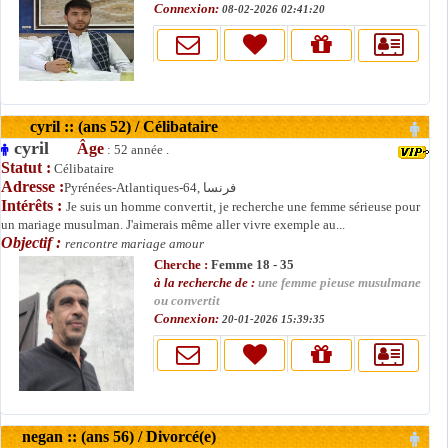
Connexion:
08-02-2026 02:41:20
cyril :: (ans 52) / Célibataire
cyril
Âge
: 52 année .
Statut :
Célibataire
Adresse :
Pyrénées-Atlantiques-64, فرنسا
Intérêts :
Je suis un homme convertit, je recherche une femme sérieuse pour
un mariage musulman. J'aimerais même aller vivre exemple au...
Objectif :
rencontre mariage amour
Cherche :
Femme 18 - 35
à la recherche de :
une femme pieuse musulmane
ou convertit
Connexion:
20-01-2026 15:39:35
negan :: (ans 56) / Divorcé(e)