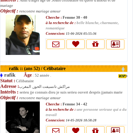
Amir d'alger agé de 50ans célibataire en quete d'amour et de
mariage
Objectif :
rencontre mariage amour
Cherche :
Femme 30 - 40
à la recherche de :
belle blanche, charmante,
romantique
Connexion:
15-06-2026 05:55:36
rafik :: (ans 52) / Célibataire
rafik
Âge
: 52 année .
Statut :
Célibataire
Adresse :
مراكش تانسيفت الحوز, المغرب
Intérêts :
serieu jje connais dieu je suis serieu ouvert despris jjamais marie
Objectif :
rencontre mariage amour
Cherche :
Femme 34 - 42
à la recherche de :
une persoone serieuse qui a du
travail
Connexion:
14-05-2026 18:58:28