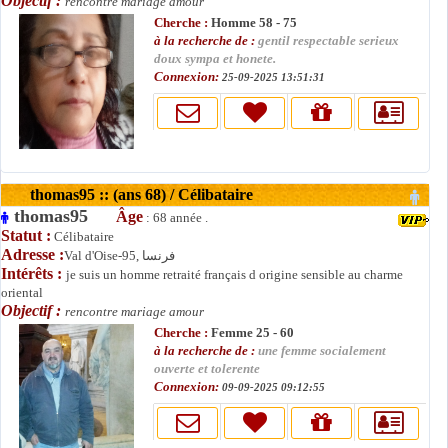
Objectif :
rencontre mariage amour
Cherche :
Homme 58 - 75
à la recherche de :
gentil respectable serieux
doux sympa et honete.
Connexion:
25-09-2025 13:51:31
thomas95 :: (ans 68) / Célibataire
thomas95
Âge
: 68 année .
Statut :
Célibataire
Adresse :
Val d'Oise-95, فرنسا
Intérêts :
je suis un homme retraité français d origine sensible au charme
oriental
Objectif :
rencontre mariage amour
Cherche :
Femme 25 - 60
à la recherche de :
une femme socialement
ouverte et tolerente
Connexion:
09-09-2025 09:12:55