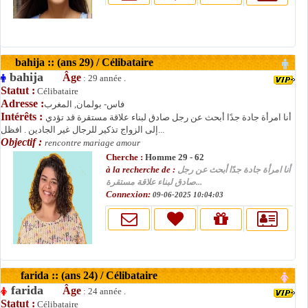
bahija :: (ans 29) / Célibataire
bahija
Âge
: 29 année .
Statut :
Célibataire
Adresse :
فاس- بولمان, المغرب
Intérêts :
أنا امرأة جادة جدًا أبحث عن رجل صادق لبناء علاقة مستقرة قد تؤدي
إلى الزواج تذكير للرجال غير الجادين . افظل...
Objectif :
rencontre mariage amour
Cherche :
Homme 29 - 62
à la recherche de :
أنا امرأة جادة جدًا أبحث عن رجل
صادق لبناء علاقة مستقرة...
Connexion:
09-06-2025 10:04:03
farida :: (ans 24) / Célibataire
farida
Âge
: 24 année .
Statut :
Célibataire