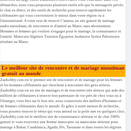
démarches, nous vous proposons plusieurs outils tels que la messagerie privée,
le chat en direct, et des outils de recherche pour trouver rapidement les
célibataires qui vous conviennent le mieux dans votre région ou à
l'international. A votre tour de trouver l`'amour, un site gratuit de mariage
arabo-musulman, de rencontres et d'amitié au Maroc sans abonnement.
Hommes et femmes qui veulent s'engager pour le mariage, la connaissance et
l'amitié. Marocain Algérien Tunisien Égyptien Jordanien Syrien Palestinien
résidant au Maroc
Le meilleur site de rencontre et de mariage musulman
gratuit au monde
Zazhobby.com est le premier site de rencontres et de mariage pour les femmes
et les hommes célibataires qui cherchent à rencontrer des gens sérieux.
Zazhobby.com est un site de mariages et de rencontres très sérieux qui aide des
milliers de célibataires à trouver leur partenaire de vie près de chez vous ou à
l'étranger, vous êtes sur le bon site, nous connectons des milliers d'hommes et
de femmes célibataires dans le monde. Et grâce à notre moteur de recherche,
vous pourrez trouver le trésor qui vous attend ou la perle rare en quelques clics.
Zazhobby.com est le meilleur site de connaissance sérieuse et de chat 100%
gratuit et vous trouverez une femme marocaine ou marocaine sérieuse pour
mariage à Rabat, Casablanca, Agadir, Fès, Taounate et dans toutes les régions