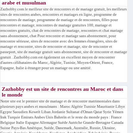
arabe et musulman
Zazhobby.com le meilleur site de rencontres et de mariage gratuit, les meilleurs
sites de rencontres arabes, rencontres et mariages en ligne, programme de
rencontres de mariage, programme de mariage et de rencontres, filles pour
rencontres et mariage, rencontres de mariage gratuites 100, mariage et
rencontres gratuits, chat de rencontres de mariage, rencontres et chat mariage
sans abonnement, chat Pour rencontre et mariage sans abonnement, pour
rencontre sérieuse, sites de rencontre avec des femmes étrangères, sites de
mariage et rencontre, sites de rencontre et mariage, site de rencontre et
passeport, site de mariage gratuit sans abonnement, site de rencontre et mariage
gratuit . Zazhobby.com est également un excellent moyen de rencontrer
d'autres célibataires du Maroc, Algérie, Tunisie, Moyen-Orient, France,
Espagne, Italie à étranger pour un mariage ou une amitié.
Zazhobby est un site de rencontres au Maroc et dans
le monde
Notre site est le premier site de mariage et de rencontre matrimoniales dans
plusieurs pays arabes et musulmans : Maroc Algérie Tunisie Mauritanie Libye
Egypte Saoudien Koweït Liban Jordanie Sultanat d'Oman Qatar Syrie Yémen
Irak Turquie Emirats Arabes Unis Bahreïn et le reste du monde pays : France
Belgique Italie Espagne Allemagne Suède Autriche Grande-Bretagne Canada
Suisse Pays-Bas Amérique, Suède, Danemark, Australie, Russie, Ukraine,