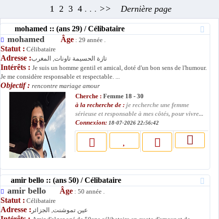
1
2
3
4
. . .
>>
Dernière page
mohamed :: (ans 29) / Célibataire
mohamed
Âge
: 29 année .
Statut :
Célibataire
Adresse :
تازة الحسيمة تاونات, المغرب
Intérêts :
Je suis un homme gentil et amical, doté d'un bon sens de l'humour.
Je me considère responsable et respectable. ...
Objectif :
rencontre mariage amour
Cherche :
Femme 18 - 30
à la recherche de :
je recherche une femme
sérieuse et responsable à mes côtés, pour vivre...
Connexion:
18-07-2026 22:56:42
amir bello :: (ans 50) / Célibataire
amir bello
Âge
: 50 année .
Statut :
Célibataire
Adresse :
عين تموشنت, الجزائر
Intérêts :