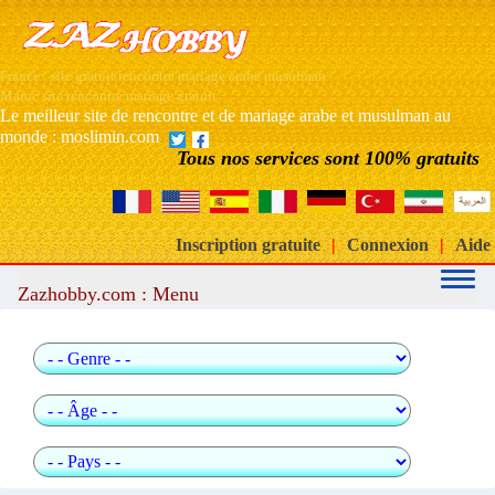
France : site gratuit rencontre mariage arabe musulman
Maroc site rencontre mariage gratuit
Le meilleur site de rencontre et de mariage arabe et musulman au
monde : moslimin.com
Tous nos services sont 100% gratuits
Inscription gratuite
|
Connexion
|
Aide
Zazhobby.com : Menu
Recherche rapide