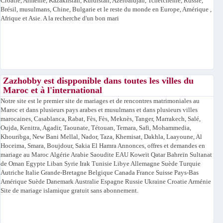
Croatie, Arménie, Kazakhstan, Kurdistan, Azerbaïdjan, Tchétchénie, Russie,
Brésil, musulmans, Chine, Bulgarie et le reste du monde en Europe, Amérique ,
Afrique et Asie. A la recherche d'un bon mari
Zazhobby est dispponible dans toutes les villes du
Maroc et à l'international
Notre site est le premier site de mariages et de rencontres matrimoniales au
Maroc et dans plusieurs pays arabes et musulmans et dans plusieurs villes
marocaines, Casablanca, Rabat, Fès, Fès, Meknès, Tanger, Marrakech, Salé,
Oujda, Kenitra, Agadir, Taounate, Tétouan, Temara, Safi, Mohammedia,
Khouribga, New Bani Mellal, Nador, Taza, Khemisat, Dakhla, Laayoune, Al
Hoceima, Smara, Boujdour, Sakia El Hamra Annonces, offres et demandes en
mariage au Maroc Algérie Arabie Saoudite EAU Koweït Qatar Bahreïn Sultanat
de Oman Egypte Liban Syrie Irak Tunisie Libye Allemagne Suède Turquie
Autriche Italie Grande-Bretagne Belgique Canada France Suisse Pays-Bas
Amérique Suède Danemark Australie Espagne Russie Ukraine Croatie Arménie
Site de mariage islamique gratuit sans abonnement.