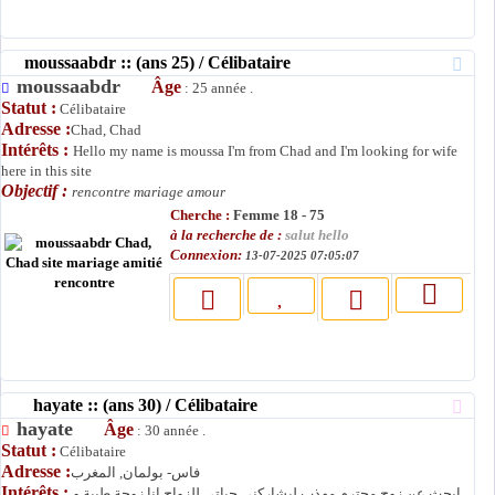
moussaabdr :: (ans 25) / Célibataire
moussaabdr
Âge
: 25 année .
Statut :
Célibataire
Adresse :
Chad, Chad
Intérêts :
Hello my name is moussa I'm from Chad and I'm looking for wife
here in this site
Objectif :
rencontre mariage amour
Cherche :
Femme 18 - 75
à la recherche de :
salut hello
Connexion:
13-07-2025 07:05:07
hayate :: (ans 30) / Célibataire
hayate
Âge
: 30 année .
Statut :
Célibataire
Adresse :
فاس- بولمان, المغرب
Intérêts :
ابحث عن زوج محترم مهذب ليشاركني حياتي للزواج انا زوجة طيبة و