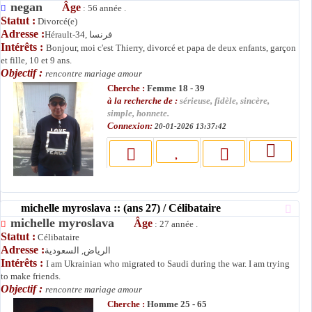
negan
Âge
: 56 année .
Statut :
Divorcé(e)
Adresse :
Hérault-34, فرنسا
Intérêts :
Bonjour, moi c'est Thierry, divorcé et papa de deux enfants, garçon
et fille, 10 et 9 ans.
Objectif :
rencontre mariage amour
Cherche :
Femme 18 - 39
à la recherche de :
sérieuse, fidèle, sincère,
simple, honnete.
Connexion:
20-01-2026 13:37:42
michelle myroslava :: (ans 27) / Célibataire
michelle myroslava
Âge
: 27 année .
Statut :
Célibataire
Adresse :
الرياض, السعودية
Intérêts :
I am Ukrainian who migrated to Saudi during the war. I am trying
to make friends.
Objectif :
rencontre mariage amour
Cherche :
Homme 25 - 65