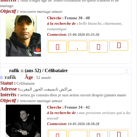
Amir d'alger agé de 50ans célibataire en quete d'amour et de
mariage
Objectif :
rencontre mariage amour
Cherche :
Femme 30 - 40
à la recherche de :
belle blanche, charmante,
romantique
Connexion:
15-06-2026 05:55:36
rafik :: (ans 52) / Célibataire
rafik
Âge
: 52 année .
Statut :
Célibataire
Adresse :
مراكش تانسيفت الحوز, المغرب
Intérêts :
serieu jje connais dieu je suis serieu ouvert despris jjamais marie
Objectif :
rencontre mariage amour
Cherche :
Femme 34 - 42
à la recherche de :
une persoone serieuse qui a du
travail
Connexion:
14-05-2026 18:58:28