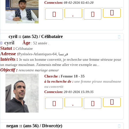
Connexion:
08-02-2026 02:41:20
cyril :: (ans 52) / Célibataire
cyril
Âge
: 52 année .
Statut :
Célibataire
Adresse :
Pyrénées-Atlantiques-64, فرنسا
Intérêts :
Je suis un homme convertit, je recherche une femme sérieuse pour
un mariage musulman. J'aimerais même aller vivre exemple au...
Objectif :
rencontre mariage amour
Cherche :
Femme 18 - 35
à la recherche de :
une femme pieuse musulmane
ou convertit
Connexion:
20-01-2026 15:39:35
negan :: (ans 56) / Divorcé(e)