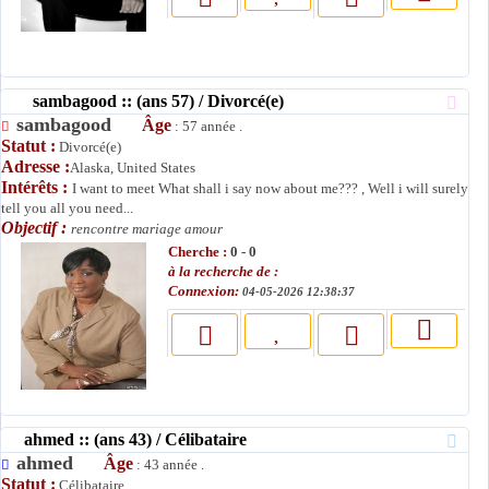
sambagood :: (ans 57) / Divorcé(e)
sambagood
Âge
: 57 année .
Statut :
Divorcé(e)
Adresse :
Alaska, United States
Intérêts :
I want to meet What shall i say now about me??? , Well i will surely
tell you all you need...
Objectif :
rencontre mariage amour
Cherche :
0 - 0
à la recherche de :
Connexion:
04-05-2026 12:38:37
ahmed :: (ans 43) / Célibataire
ahmed
Âge
: 43 année .
Statut :
Célibataire