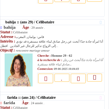
bahija :: (ans 29) / Célibataire
bahija
Âge
: 29 année .
Statut :
Célibataire
Adresse :
فاس- بولمان, المغرب
Intérêts :
أنا امرأة جادة جدًا أبحث عن رجل صادق لبناء علاقة مستقرة قد تؤدي
إلى الزواج تذكير للرجال غير الجادين . افظل...
Objectif :
rencontre mariage amour
Cherche :
Homme 29 - 62
à la recherche de :
أنا امرأة جادة جدًا أبحث عن رجل
صادق لبناء علاقة مستقرة...
Connexion:
09-06-2025 10:04:03
farida :: (ans 24) / Célibataire
farida
Âge
: 24 année .
Statut :
Célibataire