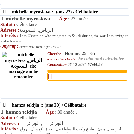
michelle myroslava :: (ans 27) / Célibataire
michelle myroslava
Âge
: 27 année .
Statut :
Célibataire
Adresse :
الرياض, السعودية
Intérêts :
I am Ukrainian who migrated to Saudi during the war. I am trying to
make friends.
Objectif :
rencontre mariage amour
Homme 25 - 65
Cherche :
be calm and calculative
à la recherche de :
Connexion:
06-12-2025 07:44:52
hamza teldjia :: (ans 30) / Célibataire
hamza teldjia
Âge
: 30 année .
Statut :
Célibataire
Adresse :
---- الجزائر ----, الجزائر
Intérêts :
أنا إنسان هادئ الطباع وأحب البساطة في الحياة. أؤمن أن الزواج