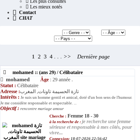
Les plus consultés
Les mieux notés
Contact
CHAT
Recherche rapide
1
2
3
4
. . .
>>
Dernière page
mohamed :: (ans 29) / Célibataire
mohamed
Âge
: 29 année .
Statut :
Célibataire
Adresse :
تازة الحسيمة تاونات, المغرب
Intérêts :
Je suis un homme gentil et amical, doté d'un bon sens de l'humour.
Je me considère responsable et respectable. ...
Objectif :
rencontre mariage amour
Femme 18 - 30
Cherche :
je recherche une femme
à la recherche de :
sérieuse et responsable à mes côtés, pour
vivre...
Connexion:
18-07-2026 22:56:42