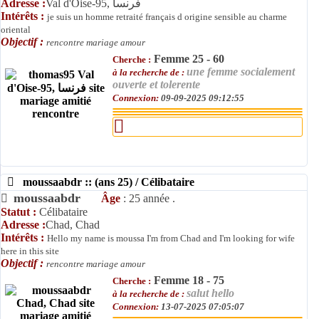
Adresse :
Val d'Oise-95, فرنسا
Intérêts :
je suis un homme retraité français d origine sensible au charme
oriental
Objectif :
rencontre mariage amour
Femme 25 - 60
Cherche :
une femme socialement
à la recherche de :
ouverte et tolerente
Connexion:
09-09-2025 09:12:55
moussaabdr :: (ans 25) / Célibataire
moussaabdr
Âge
: 25 année .
Statut :
Célibataire
Adresse :
Chad, Chad
Intérêts :
Hello my name is moussa I'm from Chad and I'm looking for wife
here in this site
Objectif :
rencontre mariage amour
Femme 18 - 75
Cherche :
salut hello
à la recherche de :
Connexion:
13-07-2025 07:05:07