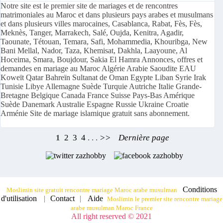
Notre site est le premier site de mariages et de rencontres
matrimoniales au Maroc et dans plusieurs pays arabes et musulmans
et dans plusieurs villes marocaines, Casablanca, Rabat, Fès, Fès,
Meknès, Tanger, Marrakech, Salé, Oujda, Kenitra, Agadir,
Taounate, Tétouan, Temara, Safi, Mohammedia, Khouribga, New
Bani Mellal, Nador, Taza, Khemisat, Dakhla, Laayoune, Al
Hoceima, Smara, Boujdour, Sakia El Hamra Annonces, offres et
demandes en mariage au Maroc Algérie Arabie Saoudite EAU
Koweït Qatar Bahreïn Sultanat de Oman Egypte Liban Syrie Irak
Tunisie Libye Allemagne Suède Turquie Autriche Italie Grande-
Bretagne Belgique Canada France Suisse Pays-Bas Amérique
Suède Danemark Australie Espagne Russie Ukraine Croatie
Arménie Site de mariage islamique gratuit sans abonnement.
1
2
3
4
. . .
>>
Dernière page
Conditions
Moslimin site gratuit rencontre mariage Maroc arabe musulman
d'utilisation
|
Contact
|
Aide
Moslimin le premier site rencontre mariage
arabe musulman Maroc France
All right reserved © 2021