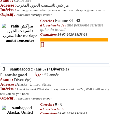
Statut :
Célibataire
Adresse :
مراكش تانسيفت الحوز, المغرب
Intérêts :
serieu jje connais dieu je suis serieu ouvert despris jjamais marie
Objectif :
rencontre mariage amour
Femme 34 - 42
Cherche :
une persoone serieuse
à la recherche de :
qui a du travail
Connexion:
14-05-2026 18:58:28
sambagood :: (ans 57) / Divorcé(e)
sambagood
Âge
: 57 année .
Statut :
Divorcé(e)
Adresse :
Alaska, United States
Intérêts :
I want to meet What shall i say now about me??? , Well i will surely
tell you all you need...
Objectif :
rencontre mariage amour
0 - 0
Cherche :
à la recherche de :
Connexion:
04-05-2026 12:38:37