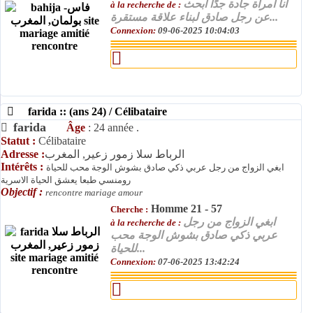
أنا امرأة جادة جدًا أبحث
à la recherche de :
عن رجل صادق لبناء علاقة مستقرة...
Connexion:
09-06-2025 10:04:03
farida :: (ans 24) / Célibataire
farida
Âge
: 24 année .
Statut :
Célibataire
Adresse :
الرباط سلا زمور زعير, المغرب
Intérêts :
ابغي الزواج من رجل عربي ذكي صادق بشوش الوجة محب للحياة
رومنسي طبعا يعشق الحياة الاسرية
Objectif :
rencontre mariage amour
Homme 21 - 57
Cherche :
ابغي الزواج من رجل
à la recherche de :
عربي ذكي صادق بشوش الوجة محب
للحياة...
Connexion:
07-06-2025 13:42:24