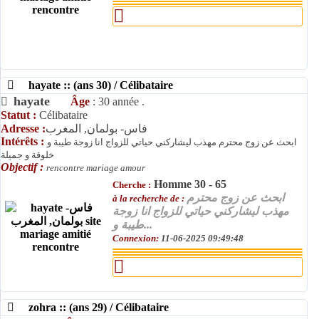
hayate :: (ans 30) / Célibataire
hayate
Âge
: 30 année .
Statut :
Célibataire
Adresse :
فاس- بولمان, المغرب
Intérêts :
ابحث عن زوج محترم مهذب ليشاركني حياتي للزواج انا زوجة طيبة و
خلوقة و جميلة
Objectif :
rencontre mariage amour
Homme 30 - 65
Cherche :
ابحث عن زوج محترم
à la recherche de :
مهذب ليشاركني حياتي للزواج انا زوجة
طيبة و...
Connexion:
11-06-2025 09:49:48
zohra :: (ans 29) / Célibataire