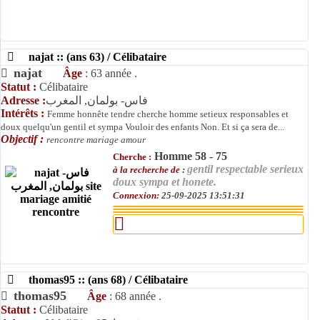
najat :: (ans 63) / Célibataire
najat
Âge
: 63 année .
Statut :
Célibataire
Adresse :
فاس- بولمان, المغرب
Intérêts :
Femme honnête tendre cherche homme setieux responsables et
doux quelqu'un gentil et sympa Vouloir des enfants Non. Et si ça sera de...
Objectif :
rencontre mariage amour
Homme 58 - 75
Cherche :
gentil respectable serieux
à la recherche de :
doux sympa et honete.
Connexion:
25-09-2025 13:51:31
thomas95 :: (ans 68) / Célibataire
thomas95
Âge
: 68 année .
Statut :
Célibataire