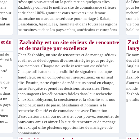
riage
trésor qui vous attend ou la perle rare en quelques clics.
de l'ét
sans
Zazhobby.com est le meilleur site de connaissance sérieuse
pour le
er pour
et de chat 100% gratuit et vous trouverez une femme
recherc
érien
marocaine ou marocaine sérieuse pour mariage à Rabat,
connais
ant au
Casablanca, Agadir, Fès, Taounate et dans toutes les régions
vie pou
marocaines et dans les pays arabes, américains et européens.
halal p
Zazhobby est un site sérieux de rencontre
Zazh
 et de
et de mariage par excellence
lang
nal de
Chez Zazhobby, un site de rencontres et de mariage sérieux
De nomb
réussi à
et sûr, nous développons diverses stratégies pour protéger
des cél
rs
nos membres. Chaque nouvelle inscription est vérifiée.
Anglais
ontré
Chaque utilisateur a la possibilité de signaler un compte
du Le 
ns
frauduleux ou un comportement irrespectueux en un seul
Zazhobb
où que
clic. Ensuite, notre équipe de médiateurs prend en charge,
d'autre
 site
mène l'enquête et prend les décisions nécessaires. Nous
monde p
ns dans
encourageons les célibataires fidèles dans leur recherche.
Zazhobb
nt un
Chez Zazhobby.com, la coexistence et la sécurité sont nos
gratuits
s pays :
principaux mots de passe. Mesdames et hommes, à la
bie
recherche d'amitié et de connaissance avec l'intention
Yémen
d'association halal. Sur notre site, vous pouvez rencontrer de
e ...
nouveaux amis et aimer. Un site de rencontre et de mariage
sérieux, qui offre plusieurs opportunités de mariage et de
connaissance.