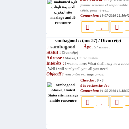
je recherch
femme sérieuse et responsable
côtés, pour vivre...
Connexion:
18-07-2026 22:56:4
sambagood :: (ans 57) / Divorcé(e)
sambagood
Âge
: 57 année .
Statut :
Divorcé(e)
Adresse :
Alaska, United States
Intérêts :
I want to meet What shall i say now abo
, Well i will surely tell you all you need...
Objectif :
rencontre mariage amour
Cherche :
0 - 0
à la recherche de :
Connexion:
04-05-2026 12:38:3