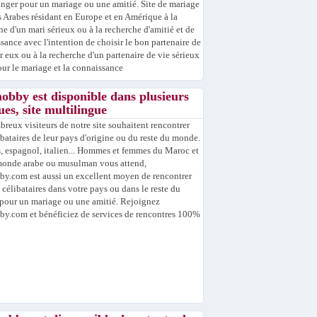
ranger pour un mariage ou une amitié. Site de mariage
s Arabes résidant en Europe et en Amérique à la
he d'un mari sérieux ou à la recherche d'amitié et de
sance avec l'intention de choisir le bon partenaire de
r eux ou à la recherche d'un partenaire de vie sérieux
our le mariage et la connaissance
obby est disponible dans plusieurs
ues, site multilingue
reux visiteurs de notre site souhaitent rencontrer
ibataires de leur pays d'origine ou du reste du monde.
, espagnol, italien... Hommes et femmes du Maroc et
monde arabe ou musulman vous attend,
y.com est aussi un excellent moyen de rencontrer
s célibataires dans votre pays ou dans le reste du
our un mariage ou une amitié. Rejoignez
y.com et bénéficiez de services de rencontres 100%