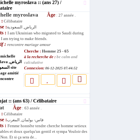
elle myroslava :: (ans 27) /
ataire
chelle myroslava
Âge
: 27 année .
 :
Célibataire
se :
الرياض, السعودية
ts :
I am Ukrainian who migrated to Saudi during
. I am trying to make friends.
if :
rencontre mariage amour
Cherche :
Homme 25 - 65
à la recherche de :
be calm and
calculative
Connexion:
06-12-2025 07:44:52
t :: (ans 63) / Célibataire
jat
Âge
: 63 année .
 :
Célibataire
se :
فاس- بولمان, المغرب
ts :
Femme honnête tendre cherche homme setieux
ables et doux quelqu'un gentil et sympa Vouloir des
Non. Et si ça sera de...