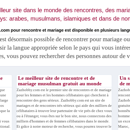
lleur site dans le monde des rencontres, des maria
ays: arabes, musulmans, islamiques et dans de n
.com pour rencontre et mariage est disponible en plusieurs lang
est désormais possible de rencontrer pour mariage o
sir la langue appropriée selon le pays qui vous intér
es, vous pouvez rechercher des personnes autour de v
de
Le meilleur site de rencontre et de
Un s
mariage musulman gratuit au monde
de m
 que
Zazhobby.com est le premier site de rencontres et de mariage
Zazhobb
 une
pour les femmes et les hommes célibataires qui cherchent à
rencont
large
rencontrer des gens sérieux. Zazhobby.com est un site de
Zazhobb
vos
mariages et de rencontres très sérieux qui aide des milliers de
gratuit
 que la
célibataires à trouver leur partenaire de vie près de chez vous
honnête
ou à l'étranger, vous êtes sur le bon site, nous connectons des
hommes
i vous
milliers d'hommes et de femmes célibataires dans le monde.
un exce
tional.
Et grâce à notre moteur de recherche, vous pourrez trouver le
Maroc, 