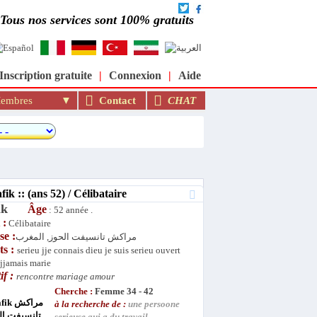
be et musulman au monde : moslimin.com
Tous nos services sont 100% gratuits
Inscription gratuite
|
Connexion
|
Aide
mbres
Contact
CHAT
k :: (ans 52) / Célibataire
fik
Âge
: 52 année .
 :
Célibataire
se :
مراكش تانسيفت الحوز, المغرب
ts :
serieu jje connais dieu je suis serieu ouvert
 jjamais marie
if :
rencontre mariage amour
Cherche :
Femme 34 - 42
à la recherche de :
une persoone