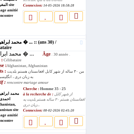
serieuse qui a du travail
Connexion:
14-05-2026 18:58:28
ataire
محمد ابراهیم � ...
Âge
: 30 année .
 :
Célibataire
se :
Afghanistan, Afghanistan
ts :
من ۳۰ ساله از شهر کابل افغانستان هستم بلدیت
به زبان دری ، انگلیسی
if :
rencontre mariage amour
Cherche :
Homme 35 - 25
à la recherche de :
از شهر کابل
افغانستان هستم ۳۰ ساله هستم بلدیت به
زبان دری...
Connexion:
08-02-2026 02:41:20