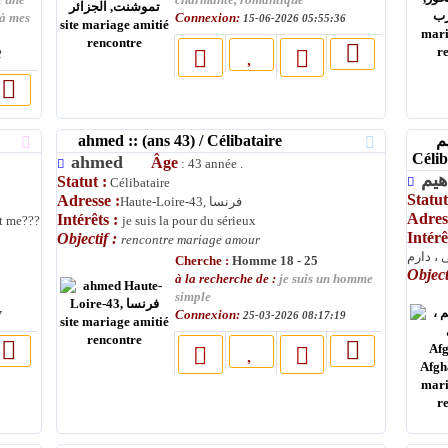
e une
charmante, romantique
Connexion:
 à mes
15-06-2026 05:55:36
2
ahmed :: (ans 43) / Célibataire
محمد ابراهیم � ... :: (ans 30) /
Célib
ahmed
Âge
: 43 année .
Statut :
Célibataire
Statut
Adresse :
Haute-Loire-43, فرنسا
Adres
Intérêts :
ut me???
je suis la pour du sérieux
Intérê
Objectif :
rencontre mariage amour
 ، دارم
Cherche :
Homme 18 - 25
Object
à la recherche de :
je suis un homme
simple
Connexion:
7
25-03-2026 08:17:19