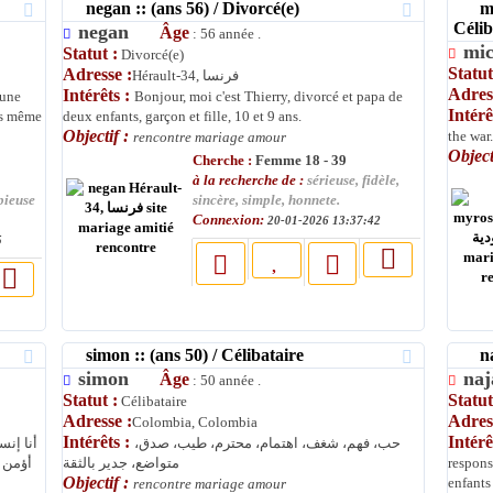
negan :: (ans 56) / Divorcé(e)
mich
Célib
negan
Âge
: 56 année .
mi
Statut :
Divorcé(e)
Statut
Adresse :
Hérault-34, فرنسا
Adres
Intérêts :
 une
Bonjour, moi c'est Thierry, divorcé et papa de
Intérê
is même
deux enfants, garçon et fille, 10 et 9 ans.
Objectif :
the war
rencontre mariage amour
Object
Cherche :
Femme 18 - 39
à la recherche de :
sérieuse, fidèle,
pieuse
sincère, simple, honnete.
Connexion:
20-01-2026 13:37:42
5
simon :: (ans 50) / Célibataire
naja
simon
na
Âge
: 50 année .
Statut :
Statut
Célibataire
Adresse :
Adres
Colombia, Colombia
Intérêts :
Intérê
حب، فهم، شغف، اهتمام، محترم، طيب، صدق،
أنا إ.
أؤمن 
متواضع، جدير بالثقة
respons
Objectif :
enfants 
rencontre mariage amour