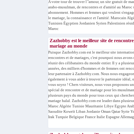
A votre tour de trouver l`'amour, un site gratuit de ma
arabo-musulman, de rencontres et d'amitié au Maroc 
abonnement. Hommes et femmes qui veulent s'engag
le mariage, la connaissance et l'amitié. Marocain Alg
Tunisien Égyptien Jordanien Syrien Palestinien résid
Maroc
Zazhobby est le meilleur site de rencontre
mariage au monde
Puisque Zazhobby.com est le meilleur site internatio
rencontres et de mariages, c'est pourquoi nous avons 
réunir des célibataires du monde entier. Il y a plusieu
années, des milliers d'hommes et de femmes ont renc
leur partenaire à Zazhobby.com. Nous nous engageo
également à vous aider à trouver le partenaire idéal, 
vous soyez ! Chers visiteurs, nous vous proposons un
spécial de rencontre et de mariage pour les musulma
plusieurs pays du monde pour tous ceux qui cherche
mariage halal. Zazhobby.com est leader dans plusieur
Maroc Algérie Tunisie Mauritanie Libye Egypte Ara
Saoudite Koweït Liban Jordanie Oman Qatar Syrie 
Irak Turquie Belgique France Italie Espagne Allemagn