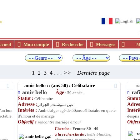
Le meilleur site de rencontre et de mariage ara
an
cueil
Mon compte
Recherche
Messages
Me
 rapide
1
2
3
4
. . .
>>
Dernière page
amir bello :: (ans 50) / Célibataire
rafi
amir bello
ra
Âge
: 50 année .
Statut :
Statut
Célibataire
Adresse :
Adres
عين تموشنت, الجزائر
Intérêts :
Intérê
d'un bon
Amir d'alger agé de 50ans célibataire en quete
ectable.
d'amour et de mariage
despris
Objectif :
Object
rencontre mariage amour
Cherche :
Femme 30 - 40
à la recherche de :
belle blanche,