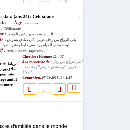
da :: (ans 24) / Célibataire
rida
Âge
: 24 année .
 :
Célibataire
se :
الرباط سلا زمور زعير, المغرب
ts :
ابغي الزواج من رجل عربي ذكي صادق بشوش
الوجة محب للحياة رومنسي طبعا يعشق الحياة ا
if :
rencontre mariage amour
Cherche :
Homme 21 - 57
à la recherche de :
ابغي الزواج من رجل
عربي ذكي صادق بشوش الوجة محب
للحياة...
Connexion:
07-06-2025 13:42:24
es et d'amitiés dans le monde