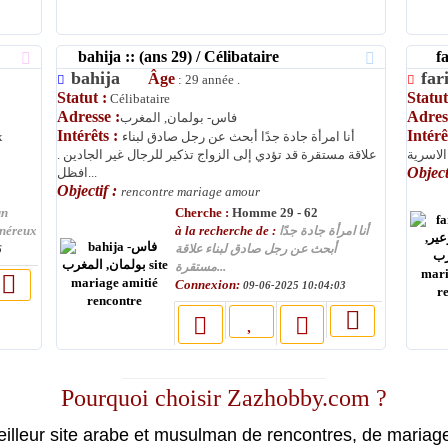
bahija :: (ans 29) / Célibataire
fari
bahija
fa
Âge
: 29 année .
Statut :
Statut
Célibataire
Adresse :
Adres
فاس- بولمان, المغرب
Intérêts :
Intérê
x
أنا امرأة جادة جدًا أبحث عن رجل صادق لبناء
لاسرية
علاقة مستقرة قد تؤدي إلى الزواج تذكير للرجال غير الجادين .
Object
افظل...
Objectif :
rencontre mariage amour
Cherche :
un
Homme 29 - 62
à la recherche de :
énéreux
أنا امرأة جادة جدًا
أبحث عن رجل صادق لبناء علاقة
6
مستقرة...
Connexion:
09-06-2025 10:04:03
moslimin.com
Pourquoi choisir Zazhobby.com ?
eilleur site arabe et musulman de rencontres, de mariag