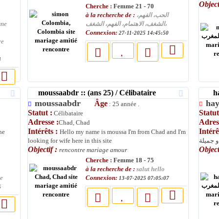
Object
Cherche :
Femme 21 - 70
à la recherche de :
الحب، الفهم،
une
الشغف، الاهتمام، الفهم، الشغف،
Connexion:
27-11-2025 14:45:50
re
3
moussaabdr :: (ans 25) / Célibataire
haya
moussaabdr
ha
Âge
: 25 année .
Statut :
Statut
Célibataire
Adresse :
Adres
Chad, Chad
Intérêts :
Intérê
ne
Hello my name is moussa I'm from Chad and I'm
looking for wife here in this site
و جميلة
Objectif :
Object
rencontre mariage amour
Cherche :
Femme 18 - 75
à la recherche de :
salut hello
Connexion:
te
13-07-2025 07:05:07
5