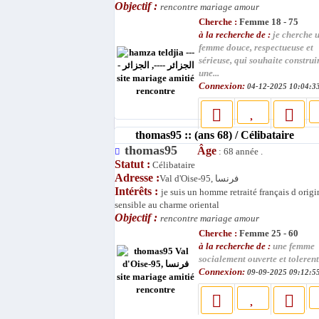
Objectif :
rencontre mariage amour
Cherche :
Femme 18 - 75
à la recherche de :
je cherche 
femme douce, respectueuse et
sérieuse, qui souhaite construi
une...
Connexion:
04-12-2025 10:04:3
thomas95 :: (ans 68) / Célibataire
thomas95
Âge
: 68 année .
Statut :
Célibataire
Adresse :
Val d'Oise-95, فرنسا
Intérêts :
je suis un homme retraité français d origi
sensible au charme oriental
Objectif :
rencontre mariage amour
Cherche :
Femme 25 - 60
à la recherche de :
une femme
socialement ouverte et toleren
Connexion:
09-09-2025 09:12:5