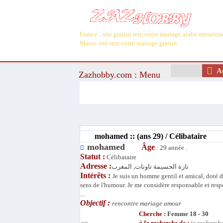
France : site gratuit rencontre mariage arabe musulm
Maroc site rencontre mariage gratuit
Ac
Zazhobby.com : Menu
Recherche
mohamed :: (ans 29) / Célibataire
mohamed
Âge
: 29 année .
Statut :
Célibataire
Adresse :
تازة الحسيمة تاونات, المغرب
Intérêts :
Je suis un homme gentil et amical, doté 
sens de l'humour. Je me considère responsable et resp
...
Objectif :
rencontre mariage amour
Cherche :
Femme 18 - 30
à la recherche de :