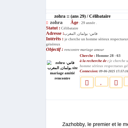
zohra :: (ans 29) / Célibataire
zohra
Âge
: 29 année .
Statut :
Célibataire
Adresse :
فاس- بولمان, المغرب
Intérêts :
je cherche un homme sérieux respectueu
généreux
Objectif :
rencontre mariage amour
Cherche :
Homme 28 - 63
à la recherche de :
je cherche 
homme sérieux respectueux g
Connexion:
09-06-2025 17:57:1
Zazhobby, le premier et le m