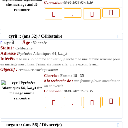
Connexion:
08-02-2026 02:41:20
cyril :: (ans 52) / Célibataire
cyril
Âge
: 52 année .
Statut :
Célibataire
Adresse :
Pyrénées-Atlantiques-64, فرنسا
Intérêts :
Je suis un homme convertit, je recherche une femme sérieuse pour
un mariage musulman. J'aimerais même aller vivre exemple au...
Objectif :
rencontre mariage amour
Cherche :
Femme 18 - 35
à la recherche de :
une femme pieuse musulmane
ou convertit
Connexion:
20-01-2026 15:39:35
negan :: (ans 56) / Divorcé(e)