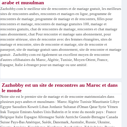
arabe et musulman
Zazhobby.com le meilleur site de rencontres et de mariage gratuit, les meilleurs
sites de rencontres arabes, rencontres et mariages en ligne, programme de
rencontres de mariage, programme de mariage et de rencontres, filles pour
rencontres et mariage, rencontres de mariage gratuites 100, mariage et
rencontres gratuits, chat de rencontres de mariage, rencontres et chat mariage
sans abonnement, chat Pour rencontre et mariage sans abonnement, pour
rencontre sérieuse, sites de rencontre avec des femmes étrangères, sites de
mariage et rencontre, sites de rencontre et mariage, site de rencontre et
passeport, site de mariage gratuit sans abonnement, site de rencontre et mariage
gratuit . Zazhobby.com est également un excellent moyen de rencontrer
d'autres célibataires du Maroc, Algérie, Tunisie, Moyen-Orient, France,
Espagne, Italie à étranger pour un mariage ou une amitié.
Zazhobby est un site de rencontres au Maroc et dans
le monde
Notre site est le premier site de mariage et de rencontre matrimoniales dans
plusieurs pays arabes et musulmans : Maroc Algérie Tunisie Mauritanie Libye
Egypte Saoudien Koweït Liban Jordanie Sultanat d'Oman Qatar Syrie Yémen
Irak Turquie Emirats Arabes Unis Bahreïn et le reste du monde pays : France
Belgique Italie Espagne Allemagne Suède Autriche Grande-Bretagne Canada
Suisse Pays-Bas Amérique, Suède, Danemark, Australie, Russie, Ukraine,