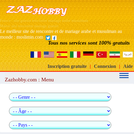
France : site gratuit rencontre mariage arabe musulman
Maroc site rencontre mariage gratuit
Le meilleur site de rencontre et de mariage arabe et musulman au
monde : moslimin.com
Tous nos services sont 100% gratuits
Inscription gratuite
|
Connexion
|
Aide
Zazhobby.com : Menu
Recherche rapide