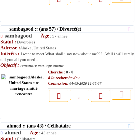
sambagood :: (ans 57) / Divorcé(e)
sambagood
Âge
: 57 année .
Statut :
Divorcé(e)
Adresse :
Alaska, United States
Intérêts :
I want to meet What shall i say now about me??? , Well i will surely
tell you all you need...
Objectif :
rencontre mariage amour
Cherche :
0 - 0
à la recherche de :
Connexion:
04-05-2026 12:38:37
ahmed :: (ans 43) / Célibataire
ahmed
Âge
: 43 année .
Statut :
Célibataire