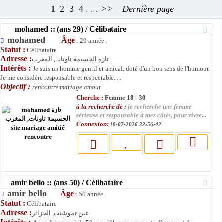
1
2
3
4
. . .
>>
Dernière page
mohamed :: (ans 29) / Célibataire
mohamed
Âge
: 29 année .
Statut :
Célibataire
Adresse :
تازة الحسيمة تاونات, المغرب
Intérêts :
Je suis un homme gentil et amical, doté d'un bon sens de l'humour.
Je me considère responsable et respectable. ...
Objectif :
rencontre mariage amour
Cherche :
Femme 18 - 30
à la recherche de :
je recherche une femme
sérieuse et responsable à mes côtés, pour vivre...
Connexion:
18-07-2026 22:56:42
amir bello :: (ans 50) / Célibataire
amir bello
Âge
: 50 année .
Statut :
Célibataire
Adresse :
عين تموشنت, الجزائر
Intérêts :