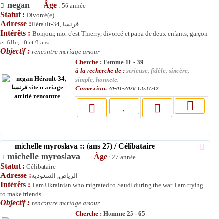
negan
Âge
: 56 année .
Statut :
Divorcé(e)
Adresse :
Hérault-34, فرنسا
Intérêts :
Bonjour, moi c'est Thierry, divorcé et papa de deux enfants, garçon
et fille, 10 et 9 ans.
Objectif :
rencontre mariage amour
Cherche :
Femme 18 - 39
à la recherche de :
sérieuse, fidèle, sincère,
simple, honnete.
Connexion:
20-01-2026 13:37:42
michelle myroslava :: (ans 27) / Célibataire
michelle myroslava
Âge
: 27 année .
Statut :
Célibataire
Adresse :
الرياض, السعودية
Intérêts :
I am Ukrainian who migrated to Saudi during the war. I am trying
to make friends.
Objectif :
rencontre mariage amour
Cherche :
Homme 25 - 65