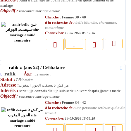
Amir d'alger agé de 50ans célibataire en quete d'amour et de
mariage
Objectif :
rencontre mariage amour
Cherche :
Femme 30 - 40
à la recherche de :
belle blanche, charmante,
romantique
Connexion:
15-06-2026 05:55:36
rafik :: (ans 52) / Célibataire
rafik
Âge
: 52 année .
Statut :
Célibataire
Adresse :
مراكش تانسيفت الحوز, المغرب
Intérêts :
serieu jje connais dieu je suis serieu ouvert despris jjamais marie
Objectif :
rencontre mariage amour
Cherche :
Femme 34 - 42
à la recherche de :
une persoone serieuse qui a du
travail
Connexion:
14-05-2026 18:58:28