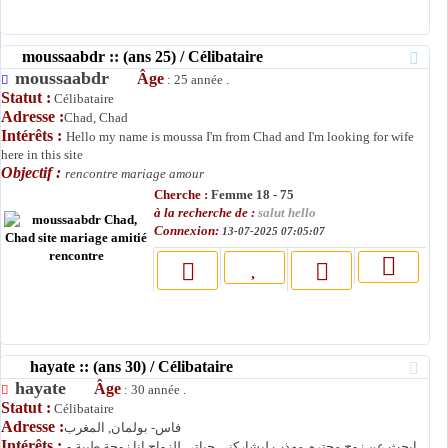
moussaabdr :: (ans 25) / Célibataire
moussaabdr
Âge
: 25 année .
Statut :
Célibataire
Adresse :
Chad, Chad
Intérêts :
Hello my name is moussa I'm from Chad and I'm looking for wife
here in this site
Objectif :
rencontre mariage amour
Cherche :
Femme 18 - 75
à la recherche de :
salut hello
Connexion:
13-07-2025 07:05:07
hayate :: (ans 30) / Célibataire
hayate
Âge
: 30 année .
Statut :
Célibataire
Adresse :
فاس- بولمان, المغرب
Intérêts :
ابحث عن زوج محترم مهذب ليشاركني حياتي للزواج انا زوجة طيبة و