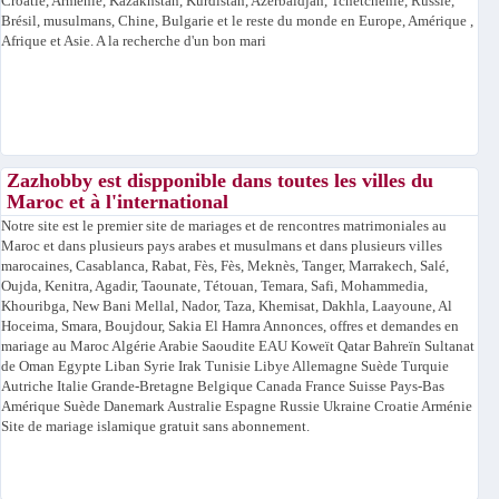
Croatie, Arménie, Kazakhstan, Kurdistan, Azerbaïdjan, Tchétchénie, Russie,
Brésil, musulmans, Chine, Bulgarie et le reste du monde en Europe, Amérique ,
Afrique et Asie. A la recherche d'un bon mari
Zazhobby est dispponible dans toutes les villes du
Maroc et à l'international
Notre site est le premier site de mariages et de rencontres matrimoniales au
Maroc et dans plusieurs pays arabes et musulmans et dans plusieurs villes
marocaines, Casablanca, Rabat, Fès, Fès, Meknès, Tanger, Marrakech, Salé,
Oujda, Kenitra, Agadir, Taounate, Tétouan, Temara, Safi, Mohammedia,
Khouribga, New Bani Mellal, Nador, Taza, Khemisat, Dakhla, Laayoune, Al
Hoceima, Smara, Boujdour, Sakia El Hamra Annonces, offres et demandes en
mariage au Maroc Algérie Arabie Saoudite EAU Koweït Qatar Bahreïn Sultanat
de Oman Egypte Liban Syrie Irak Tunisie Libye Allemagne Suède Turquie
Autriche Italie Grande-Bretagne Belgique Canada France Suisse Pays-Bas
Amérique Suède Danemark Australie Espagne Russie Ukraine Croatie Arménie
Site de mariage islamique gratuit sans abonnement.