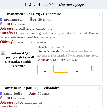
1
2
3
4
. . .
>>
Dernière page
mohamed :: (ans 29) / Célibataire
mohamed
Âge
: 29 année .
Statut :
Célibataire
Adresse :
تازة الحسيمة تاونات, المغرب
Intérêts :
Je suis un homme gentil et amical, doté d'un bon sens de l'humour.
Je me considère responsable et respectable. ...
Objectif :
rencontre mariage amour
Cherche :
Femme 18 - 30
à la recherche de :
je recherche une femme
sérieuse et responsable à mes côtés, pour vivre...
Connexion:
18-07-2026 22:56:42
amir bello :: (ans 50) / Célibataire
amir bello
Âge
: 50 année .
Statut :
Célibataire
Adresse :
عين تموشنت, الجزائر
Intérêts :