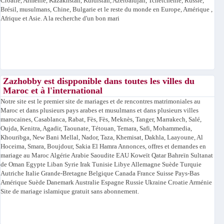
Croatie, Arménie, Kazakhstan, Kurdistan, Azerbaïdjan, Tchétchénie, Russie,
Brésil, musulmans, Chine, Bulgarie et le reste du monde en Europe, Amérique ,
Afrique et Asie. A la recherche d'un bon mari
Zazhobby est dispponible dans toutes les villes du
Maroc et à l'international
Notre site est le premier site de mariages et de rencontres matrimoniales au
Maroc et dans plusieurs pays arabes et musulmans et dans plusieurs villes
marocaines, Casablanca, Rabat, Fès, Fès, Meknès, Tanger, Marrakech, Salé,
Oujda, Kenitra, Agadir, Taounate, Tétouan, Temara, Safi, Mohammedia,
Khouribga, New Bani Mellal, Nador, Taza, Khemisat, Dakhla, Laayoune, Al
Hoceima, Smara, Boujdour, Sakia El Hamra Annonces, offres et demandes en
mariage au Maroc Algérie Arabie Saoudite EAU Koweït Qatar Bahreïn Sultanat
de Oman Egypte Liban Syrie Irak Tunisie Libye Allemagne Suède Turquie
Autriche Italie Grande-Bretagne Belgique Canada France Suisse Pays-Bas
Amérique Suède Danemark Australie Espagne Russie Ukraine Croatie Arménie
Site de mariage islamique gratuit sans abonnement.