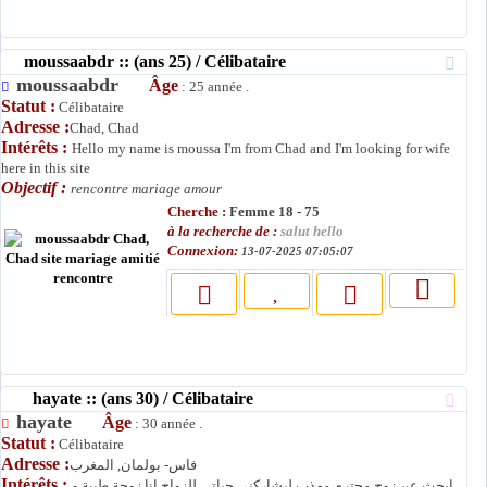
moussaabdr :: (ans 25) / Célibataire
moussaabdr
Âge
: 25 année .
Statut :
Célibataire
Adresse :
Chad, Chad
Intérêts :
Hello my name is moussa I'm from Chad and I'm looking for wife
here in this site
Objectif :
rencontre mariage amour
Cherche :
Femme 18 - 75
à la recherche de :
salut hello
Connexion:
13-07-2025 07:05:07
hayate :: (ans 30) / Célibataire
hayate
Âge
: 30 année .
Statut :
Célibataire
Adresse :
فاس- بولمان, المغرب
Intérêts :
ابحث عن زوج محترم مهذب ليشاركني حياتي للزواج انا زوجة طيبة و