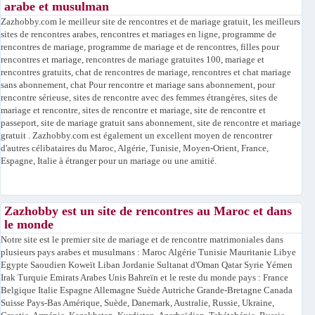
arabe et musulman
Zazhobby.com le meilleur site de rencontres et de mariage gratuit, les meilleurs
sites de rencontres arabes, rencontres et mariages en ligne, programme de
rencontres de mariage, programme de mariage et de rencontres, filles pour
rencontres et mariage, rencontres de mariage gratuites 100, mariage et
rencontres gratuits, chat de rencontres de mariage, rencontres et chat mariage
sans abonnement, chat Pour rencontre et mariage sans abonnement, pour
rencontre sérieuse, sites de rencontre avec des femmes étrangères, sites de
mariage et rencontre, sites de rencontre et mariage, site de rencontre et
passeport, site de mariage gratuit sans abonnement, site de rencontre et mariage
gratuit . Zazhobby.com est également un excellent moyen de rencontrer
d'autres célibataires du Maroc, Algérie, Tunisie, Moyen-Orient, France,
Espagne, Italie à étranger pour un mariage ou une amitié.
Zazhobby est un site de rencontres au Maroc et dans
le monde
Notre site est le premier site de mariage et de rencontre matrimoniales dans
plusieurs pays arabes et musulmans : Maroc Algérie Tunisie Mauritanie Libye
Egypte Saoudien Koweït Liban Jordanie Sultanat d'Oman Qatar Syrie Yémen
Irak Turquie Emirats Arabes Unis Bahreïn et le reste du monde pays : France
Belgique Italie Espagne Allemagne Suède Autriche Grande-Bretagne Canada
Suisse Pays-Bas Amérique, Suède, Danemark, Australie, Russie, Ukraine,