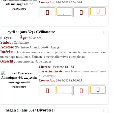
Connexion:
08-02-2026 02:41:20
cyril :: (ans 52) / Célibataire
cyril
Âge
: 52 année .
Statut :
Célibataire
Adresse :
Pyrénées-Atlantiques-64, فرنسا
Intérêts :
Je suis un homme convertit, je recherche une femme sérieuse pour
un mariage musulman. J'aimerais même aller vivre exemple au...
Objectif :
rencontre mariage amour
Cherche :
Femme 18 - 35
à la recherche de :
une femme pieuse musulmane
ou convertit
Connexion:
20-01-2026 15:39:35
negan :: (ans 56) / Divorcé(e)