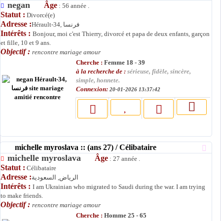
negan
Âge
: 56 année .
Statut :
Divorcé(e)
Adresse :
Hérault-34, فرنسا
Intérêts :
Bonjour, moi c'est Thierry, divorcé et papa de deux enfants, garçon
et fille, 10 et 9 ans.
Objectif :
rencontre mariage amour
Cherche :
Femme 18 - 39
à la recherche de :
sérieuse, fidèle, sincère,
simple, honnete.
Connexion:
20-01-2026 13:37:42
michelle myroslava :: (ans 27) / Célibataire
michelle myroslava
Âge
: 27 année .
Statut :
Célibataire
Adresse :
الرياض, السعودية
Intérêts :
I am Ukrainian who migrated to Saudi during the war. I am trying
to make friends.
Objectif :
rencontre mariage amour
Cherche :
Homme 25 - 65