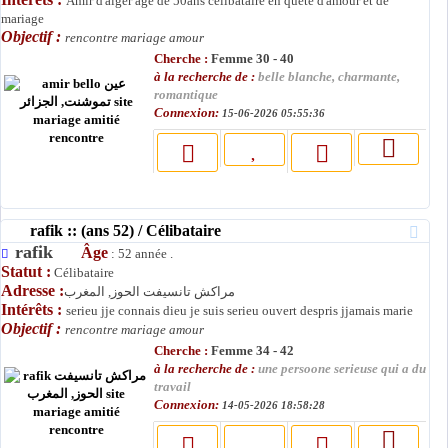
Amir d'alger agé de 50ans célibataire en quete d'amour et de
mariage
Objectif :
rencontre mariage amour
Cherche :
Femme 30 - 40
à la recherche de :
belle blanche, charmante,
romantique
Connexion:
15-06-2026 05:55:36
rafik :: (ans 52) / Célibataire
rafik
Âge
: 52 année .
Statut :
Célibataire
Adresse :
مراكش تانسيفت الحوز, المغرب
Intérêts :
serieu jje connais dieu je suis serieu ouvert despris jjamais marie
Objectif :
rencontre mariage amour
Cherche :
Femme 34 - 42
à la recherche de :
une persoone serieuse qui a du
travail
Connexion:
14-05-2026 18:58:28