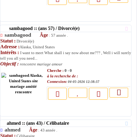
sambagood :: (ans 57) / Divorcé(e)
sambagood
Âge
: 57 année .
Statut :
Divorcé(e)
Adresse :
Alaska, United States
Intérêts :
I want to meet What shall i say now about me??? , Well i will surely
tell you all you need...
Objectif :
rencontre mariage amour
Cherche :
0 - 0
à la recherche de :
Connexion:
04-05-2026 12:38:37
ahmed :: (ans 43) / Célibataire
ahmed
Âge
: 43 année .
Statut :
Célibataire