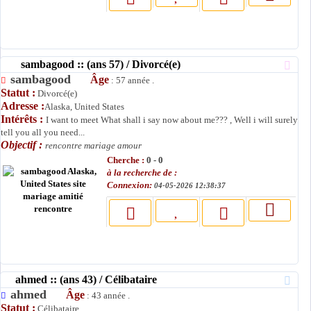
sambagood :: (ans 57) / Divorcé(e)
sambagood
Âge
: 57 année .
Statut :
Divorcé(e)
Adresse :
Alaska, United States
Intérêts :
I want to meet What shall i say now about me??? , Well i will surely
tell you all you need...
Objectif :
rencontre mariage amour
Cherche :
0 - 0
à la recherche de :
Connexion:
04-05-2026 12:38:37
ahmed :: (ans 43) / Célibataire
ahmed
Âge
: 43 année .
Statut :
Célibataire