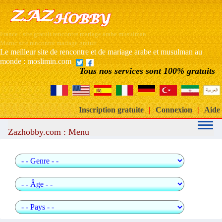
France : site gratuit rencontre mariage arabe musulman
Maroc site rencontre mariage gratuit
Le meilleur site de rencontre et de mariage arabe et musulman au
monde : moslimin.com
Tous nos services sont 100% gratuits
Inscription gratuite
|
Connexion
|
Aide
Zazhobby.com : Menu
Recherche rapide