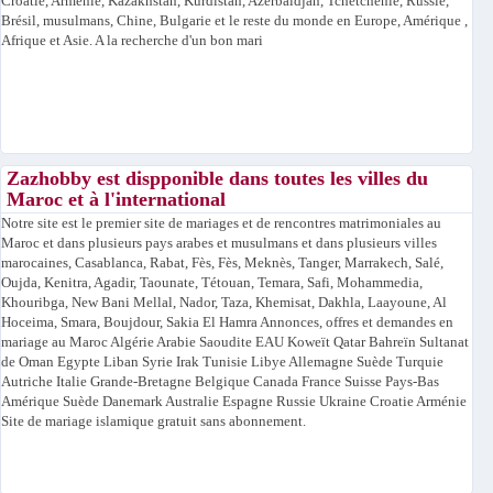
Croatie, Arménie, Kazakhstan, Kurdistan, Azerbaïdjan, Tchétchénie, Russie,
Brésil, musulmans, Chine, Bulgarie et le reste du monde en Europe, Amérique ,
Afrique et Asie. A la recherche d'un bon mari
Zazhobby est dispponible dans toutes les villes du
Maroc et à l'international
Notre site est le premier site de mariages et de rencontres matrimoniales au
Maroc et dans plusieurs pays arabes et musulmans et dans plusieurs villes
marocaines, Casablanca, Rabat, Fès, Fès, Meknès, Tanger, Marrakech, Salé,
Oujda, Kenitra, Agadir, Taounate, Tétouan, Temara, Safi, Mohammedia,
Khouribga, New Bani Mellal, Nador, Taza, Khemisat, Dakhla, Laayoune, Al
Hoceima, Smara, Boujdour, Sakia El Hamra Annonces, offres et demandes en
mariage au Maroc Algérie Arabie Saoudite EAU Koweït Qatar Bahreïn Sultanat
de Oman Egypte Liban Syrie Irak Tunisie Libye Allemagne Suède Turquie
Autriche Italie Grande-Bretagne Belgique Canada France Suisse Pays-Bas
Amérique Suède Danemark Australie Espagne Russie Ukraine Croatie Arménie
Site de mariage islamique gratuit sans abonnement.