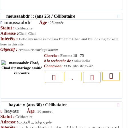
moussaabdr :: (ans 25) / Célibataire
moussaabdr
Âge
: 25 année .
Statut :
Célibataire
Adresse :
Chad, Chad
Intérêts :
Hello my name is moussa I'm from Chad and I'm looking for wife
here in this site
Objectif :
rencontre mariage amour
Cherche :
Femme 18 - 75
à la recherche de :
salut hello
Connexion:
13-07-2025 07:05:07
hayate :: (ans 30) / Célibataire
hayate
Âge
: 30 année .
Statut :
Célibataire
Adresse :
فاس- بولمان, المغرب
Intérêts :
ابحث عن زوج محترم مهذب ليشاركني حياتي للزواج انا زوجة طيبة و