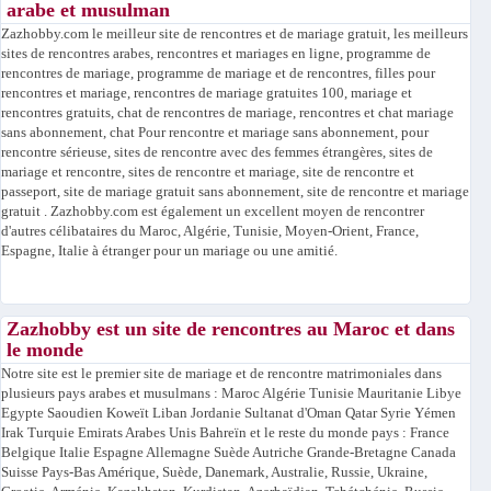
arabe et musulman
Zazhobby.com le meilleur site de rencontres et de mariage gratuit, les meilleurs
sites de rencontres arabes, rencontres et mariages en ligne, programme de
rencontres de mariage, programme de mariage et de rencontres, filles pour
rencontres et mariage, rencontres de mariage gratuites 100, mariage et
rencontres gratuits, chat de rencontres de mariage, rencontres et chat mariage
sans abonnement, chat Pour rencontre et mariage sans abonnement, pour
rencontre sérieuse, sites de rencontre avec des femmes étrangères, sites de
mariage et rencontre, sites de rencontre et mariage, site de rencontre et
passeport, site de mariage gratuit sans abonnement, site de rencontre et mariage
gratuit . Zazhobby.com est également un excellent moyen de rencontrer
d'autres célibataires du Maroc, Algérie, Tunisie, Moyen-Orient, France,
Espagne, Italie à étranger pour un mariage ou une amitié.
Zazhobby est un site de rencontres au Maroc et dans
le monde
Notre site est le premier site de mariage et de rencontre matrimoniales dans
plusieurs pays arabes et musulmans : Maroc Algérie Tunisie Mauritanie Libye
Egypte Saoudien Koweït Liban Jordanie Sultanat d'Oman Qatar Syrie Yémen
Irak Turquie Emirats Arabes Unis Bahreïn et le reste du monde pays : France
Belgique Italie Espagne Allemagne Suède Autriche Grande-Bretagne Canada
Suisse Pays-Bas Amérique, Suède, Danemark, Australie, Russie, Ukraine,