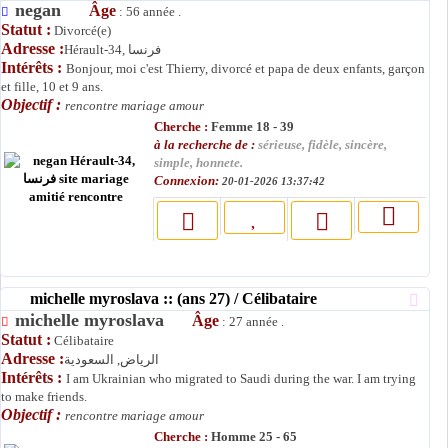
negan
Âge
: 56 année .
Statut :
Divorcé(e)
Adresse :
Hérault-34, فرنسا
Intérêts :
Bonjour, moi c'est Thierry, divorcé et papa de deux enfants, garçon
et fille, 10 et 9 ans.
Objectif :
rencontre mariage amour
Cherche :
Femme 18 - 39
à la recherche de :
sérieuse, fidèle, sincère,
simple, honnete.
Connexion:
20-01-2026 13:37:42
michelle myroslava :: (ans 27) / Célibataire
michelle myroslava
Âge
: 27 année .
Statut :
Célibataire
Adresse :
الرياض, السعودية
Intérêts :
I am Ukrainian who migrated to Saudi during the war. I am trying
to make friends.
Objectif :
rencontre mariage amour
Cherche :
Homme 25 - 65