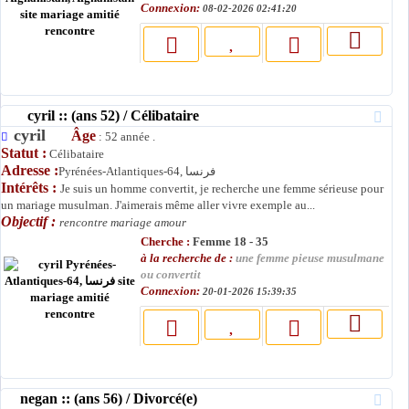
Connexion:
08-02-2026 02:41:20
cyril :: (ans 52) / Célibataire
cyril
Âge
: 52 année .
Statut :
Célibataire
Adresse :
Pyrénées-Atlantiques-64, فرنسا
Intérêts :
Je suis un homme convertit, je recherche une femme sérieuse pour
un mariage musulman. J'aimerais même aller vivre exemple au...
Objectif :
rencontre mariage amour
Cherche :
Femme 18 - 35
à la recherche de :
une femme pieuse musulmane
ou convertit
Connexion:
20-01-2026 15:39:35
negan :: (ans 56) / Divorcé(e)