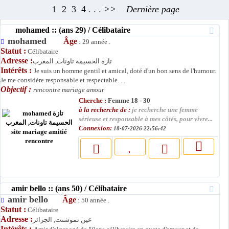
1
2
3
4
. . .
>>
Dernière page
mohamed :: (ans 29) / Célibataire
mohamed
Âge
: 29 année .
Statut :
Célibataire
Adresse :
تازة الحسيمة تاونات, المغرب
Intérêts :
Je suis un homme gentil et amical, doté d'un bon sens de l'humour.
Je me considère responsable et respectable. ...
Objectif :
rencontre mariage amour
Cherche :
Femme 18 - 30
à la recherche de :
je recherche une femme
sérieuse et responsable à mes côtés, pour vivre...
Connexion:
18-07-2026 22:56:42
amir bello :: (ans 50) / Célibataire
amir bello
Âge
: 50 année .
Statut :
Célibataire
Adresse :
عين تموشنت, الجزائر
Intérêts :