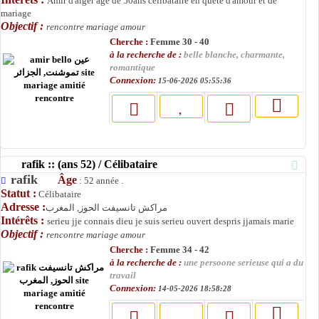
Amir d'alger agé de 50ans célibataire en quete d'amour et de
mariage
Objectif :
rencontre mariage amour
Cherche :
Femme 30 - 40
à la recherche de :
belle blanche, charmante,
romantique
Connexion:
15-06-2026 05:55:36
rafik :: (ans 52) / Célibataire
rafik
Âge
: 52 année .
Statut :
Célibataire
Adresse :
مراكش تانسيفت الحوز, المغرب
Intérêts :
serieu jje connais dieu je suis serieu ouvert despris jjamais marie
Objectif :
rencontre mariage amour
Cherche :
Femme 34 - 42
à la recherche de :
une persoone serieuse qui a du
travail
Connexion:
14-05-2026 18:58:28