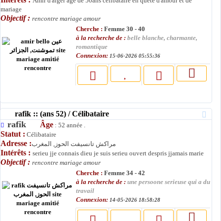
Amir d'alger agé de 50ans célibataire en quete d'amour et de
mariage
Objectif :
rencontre mariage amour
Cherche :
Femme 30 - 40
à la recherche de :
belle blanche, charmante,
romantique
Connexion:
15-06-2026 05:55:36
rafik :: (ans 52) / Célibataire
rafik
Âge
: 52 année .
Statut :
Célibataire
Adresse :
مراكش تانسيفت الحوز, المغرب
Intérêts :
serieu jje connais dieu je suis serieu ouvert despris jjamais marie
Objectif :
rencontre mariage amour
Cherche :
Femme 34 - 42
à la recherche de :
une persoone serieuse qui a du
travail
Connexion:
14-05-2026 18:58:28