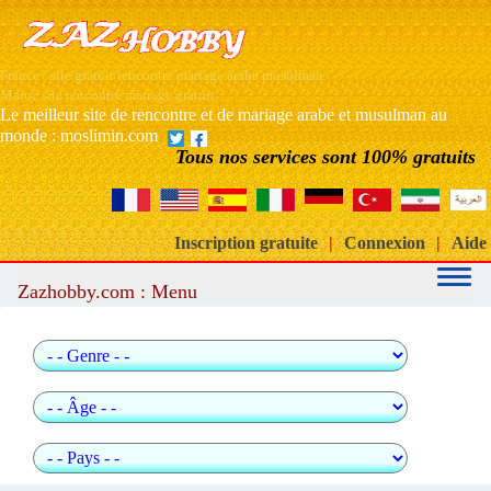
France : site gratuit rencontre mariage arabe musulman
Maroc site rencontre mariage gratuit
Le meilleur site de rencontre et de mariage arabe et musulman au
monde : moslimin.com
Tous nos services sont 100% gratuits
Inscription gratuite
|
Connexion
|
Aide
Zazhobby.com : Menu
Recherche rapide