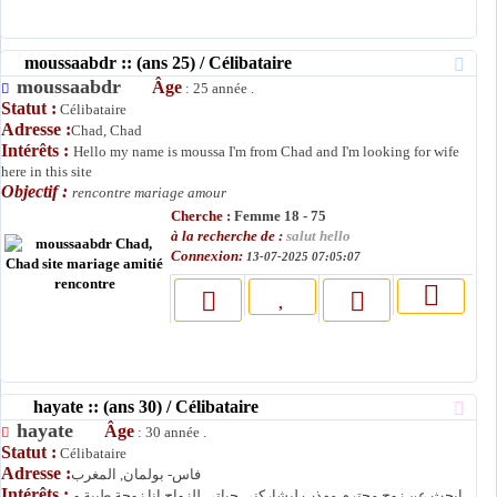
moussaabdr :: (ans 25) / Célibataire
moussaabdr
Âge
: 25 année .
Statut :
Célibataire
Adresse :
Chad, Chad
Intérêts :
Hello my name is moussa I'm from Chad and I'm looking for wife
here in this site
Objectif :
rencontre mariage amour
Cherche :
Femme 18 - 75
à la recherche de :
salut hello
Connexion:
13-07-2025 07:05:07
hayate :: (ans 30) / Célibataire
hayate
Âge
: 30 année .
Statut :
Célibataire
Adresse :
فاس- بولمان, المغرب
Intérêts :
ابحث عن زوج محترم مهذب ليشاركني حياتي للزواج انا زوجة طيبة و