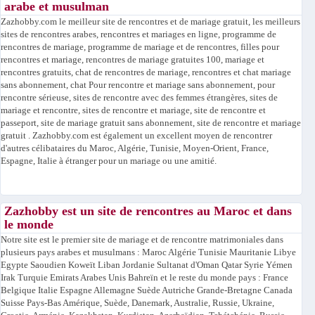
arabe et musulman
Zazhobby.com le meilleur site de rencontres et de mariage gratuit, les meilleurs
sites de rencontres arabes, rencontres et mariages en ligne, programme de
rencontres de mariage, programme de mariage et de rencontres, filles pour
rencontres et mariage, rencontres de mariage gratuites 100, mariage et
rencontres gratuits, chat de rencontres de mariage, rencontres et chat mariage
sans abonnement, chat Pour rencontre et mariage sans abonnement, pour
rencontre sérieuse, sites de rencontre avec des femmes étrangères, sites de
mariage et rencontre, sites de rencontre et mariage, site de rencontre et
passeport, site de mariage gratuit sans abonnement, site de rencontre et mariage
gratuit . Zazhobby.com est également un excellent moyen de rencontrer
d'autres célibataires du Maroc, Algérie, Tunisie, Moyen-Orient, France,
Espagne, Italie à étranger pour un mariage ou une amitié.
Zazhobby est un site de rencontres au Maroc et dans
le monde
Notre site est le premier site de mariage et de rencontre matrimoniales dans
plusieurs pays arabes et musulmans : Maroc Algérie Tunisie Mauritanie Libye
Egypte Saoudien Koweït Liban Jordanie Sultanat d'Oman Qatar Syrie Yémen
Irak Turquie Emirats Arabes Unis Bahreïn et le reste du monde pays : France
Belgique Italie Espagne Allemagne Suède Autriche Grande-Bretagne Canada
Suisse Pays-Bas Amérique, Suède, Danemark, Australie, Russie, Ukraine,