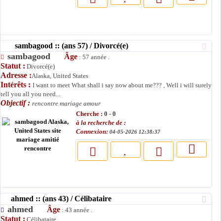
sambagood :: (ans 57) / Divorcé(e)
sambagood
Âge
: 57 année .
Statut :
Divorcé(e)
Adresse :
Alaska, United States
Intérêts :
I want to meet What shall i say now about me??? , Well i will surely
tell you all you need...
Objectif :
rencontre mariage amour
Cherche :
0 - 0
à la recherche de :
Connexion:
04-05-2026 12:38:37
ahmed :: (ans 43) / Célibataire
ahmed
Âge
: 43 année .
Statut :
Célibataire