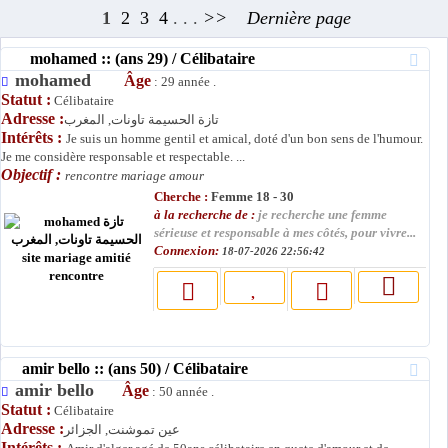
1
2
3
4
. . .
>>
Dernière page
mohamed :: (ans 29) / Célibataire
mohamed
Âge
: 29 année .
Statut :
Célibataire
Adresse :
تازة الحسيمة تاونات, المغرب
Intérêts :
Je suis un homme gentil et amical, doté d'un bon sens de l'humour.
Je me considère responsable et respectable. ...
Objectif :
rencontre mariage amour
Cherche :
Femme 18 - 30
à la recherche de :
je recherche une femme
sérieuse et responsable à mes côtés, pour vivre...
Connexion:
18-07-2026 22:56:42
amir bello :: (ans 50) / Célibataire
amir bello
Âge
: 50 année .
Statut :
Célibataire
Adresse :
عين تموشنت, الجزائر
Intérêts :