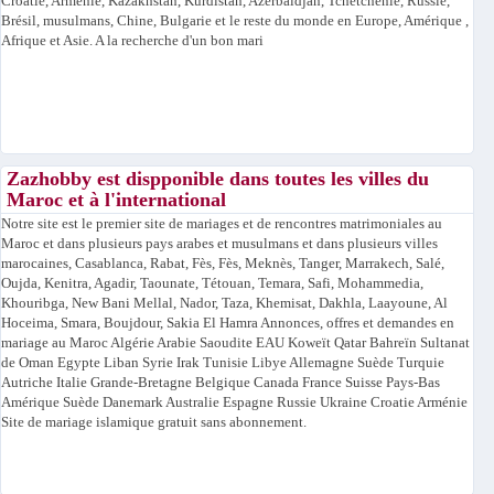
Croatie, Arménie, Kazakhstan, Kurdistan, Azerbaïdjan, Tchétchénie, Russie,
Brésil, musulmans, Chine, Bulgarie et le reste du monde en Europe, Amérique ,
Afrique et Asie. A la recherche d'un bon mari
Zazhobby est dispponible dans toutes les villes du
Maroc et à l'international
Notre site est le premier site de mariages et de rencontres matrimoniales au
Maroc et dans plusieurs pays arabes et musulmans et dans plusieurs villes
marocaines, Casablanca, Rabat, Fès, Fès, Meknès, Tanger, Marrakech, Salé,
Oujda, Kenitra, Agadir, Taounate, Tétouan, Temara, Safi, Mohammedia,
Khouribga, New Bani Mellal, Nador, Taza, Khemisat, Dakhla, Laayoune, Al
Hoceima, Smara, Boujdour, Sakia El Hamra Annonces, offres et demandes en
mariage au Maroc Algérie Arabie Saoudite EAU Koweït Qatar Bahreïn Sultanat
de Oman Egypte Liban Syrie Irak Tunisie Libye Allemagne Suède Turquie
Autriche Italie Grande-Bretagne Belgique Canada France Suisse Pays-Bas
Amérique Suède Danemark Australie Espagne Russie Ukraine Croatie Arménie
Site de mariage islamique gratuit sans abonnement.