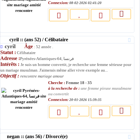
Connexion:
08-02-2026 02:41:20
cyril :: (ans 52) / Célibataire
cyril
Âge
: 52 année .
Statut :
Célibataire
Adresse :
Pyrénées-Atlantiques-64, فرنسا
Intérêts :
Je suis un homme convertit, je recherche une femme sérieuse pour
un mariage musulman. J'aimerais même aller vivre exemple au...
Objectif :
rencontre mariage amour
Cherche :
Femme 18 - 35
à la recherche de :
une femme pieuse musulmane
ou convertit
Connexion:
20-01-2026 15:39:35
negan :: (ans 56) / Divorcé(e)