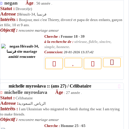
negan
Âge
: 56 année .
Statut :
Divorcé(e)
Adresse :
Hérault-34, فرنسا
Intérêts :
Bonjour, moi c'est Thierry, divorcé et papa de deux enfants, garçon
et fille, 10 et 9 ans.
Objectif :
rencontre mariage amour
Cherche :
Femme 18 - 39
à la recherche de :
sérieuse, fidèle, sincère,
simple, honnete.
Connexion:
20-01-2026 13:37:42
michelle myroslava :: (ans 27) / Célibataire
michelle myroslava
Âge
: 27 année .
Statut :
Célibataire
Adresse :
الرياض, السعودية
Intérêts :
I am Ukrainian who migrated to Saudi during the war. I am trying
to make friends.
Objectif :
rencontre mariage amour
Cherche :
Homme 25 - 65