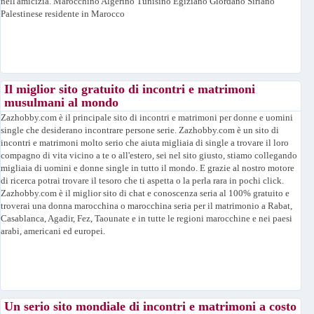
nell'amicizia. Marocchino Algerino Tunisino Egiziano Giordano Siriano
Palestinese residente in Marocco
Il miglior sito gratuito di incontri e matrimoni
musulmani al mondo
Zazhobby.com è il principale sito di incontri e matrimoni per donne e uomini
single che desiderano incontrare persone serie. Zazhobby.com è un sito di
incontri e matrimoni molto serio che aiuta migliaia di single a trovare il loro
compagno di vita vicino a te o all'estero, sei nel sito giusto, stiamo collegando
migliaia di uomini e donne single in tutto il mondo. E grazie al nostro motore
di ricerca potrai trovare il tesoro che ti aspetta o la perla rara in pochi click.
Zazhobby.com è il miglior sito di chat e conoscenza seria al 100% gratuito e
troverai una donna marocchina o marocchina seria per il matrimonio a Rabat,
Casablanca, Agadir, Fez, Taounate e in tutte le regioni marocchine e nei paesi
arabi, americani ed europei.
Un serio sito mondiale di incontri e matrimoni a costo