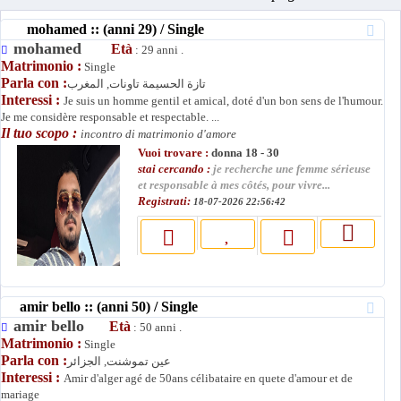
mohamed :: (anni 29) / Single
mohamed
Età
: 29 anni .
Matrimonio :
Single
Parla con :
تازة الحسيمة تاونات, المغرب
Interessi :
Je suis un homme gentil et amical, doté d'un bon sens de l'humour.
Je me considère responsable et respectable. ...
Il tuo scopo :
incontro di matrimonio d'amore
Vuoi trovare :
donna 18 - 30
stai cercando :
je recherche une femme sérieuse
et responsable à mes côtés, pour vivre...
Registrati:
18-07-2026 22:56:42
amir bello :: (anni 50) / Single
amir bello
Età
: 50 anni .
Matrimonio :
Single
Parla con :
عين تموشنت, الجزائر
Interessi :
Amir d'alger agé de 50ans célibataire en quete d'amour et de
mariage