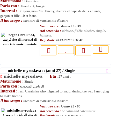
Matrimonio :
Divorziato
Parla con :
Hérault-34, فرنسا
Interessi :
Bonjour, moi c'est Thierry, divorcé et papa de deux enfants,
garçon et fille, 10 et 9 ans.
Il tuo scopo :
incontro di matrimonio d'amore
Vuoi trovare :
donna 18 - 39
stai cercando :
sérieuse, fidèle, sincère, simple,
honnete.
Registrati:
20-01-2026 13:37:42
michelle myroslava :: (anni 27) / Single
michelle myroslava
Età
: 27 anni .
Matrimonio :
Single
Parla con :
الرياض, السعودية
Interessi :
I am Ukrainian who migrated to Saudi during the war. I am trying
to make friends.
Il tuo scopo :
incontro di matrimonio d'amore
Vuoi trovare :
Uomo 25 - 65
stai cercando :
be calm and calculative
Registrati:
06-12-2025 07:44:52