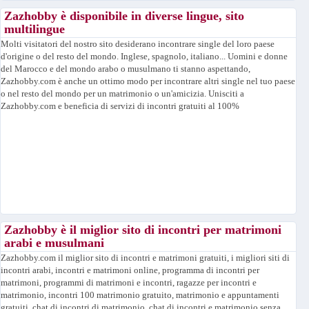
Zazhobby è disponibile in diverse lingue, sito
multilingue
Molti visitatori del nostro sito desiderano incontrare single del loro paese
d'origine o del resto del mondo. Inglese, spagnolo, italiano... Uomini e donne
del Marocco e del mondo arabo o musulmano ti stanno aspettando,
Zazhobby.com è anche un ottimo modo per incontrare altri single nel tuo paese
o nel resto del mondo per un matrimonio o un'amicizia. Unisciti a
Zazhobby.com e beneficia di servizi di incontri gratuiti al 100%
Zazhobby è il miglior sito di incontri per matrimoni
arabi e musulmani
Zazhobby.com il miglior sito di incontri e matrimoni gratuiti, i migliori siti di
incontri arabi, incontri e matrimoni online, programma di incontri per
matrimoni, programmi di matrimoni e incontri, ragazze per incontri e
matrimonio, incontri 100 matrimonio gratuito, matrimonio e appuntamenti
gratuiti, chat di incontri di matrimonio, chat di incontri e matrimonio senza