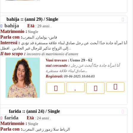
bahija :: (anni 29) / Single
bahija
Età
: 29 anni .
Matrimonio :
Single
Parla con :
فاس- بولمان, المغرب
Interessi :
أنا امرأة جادة جدًا أبحث عن رجل صادق لبناء علاقة مستقرة قد تؤدي
إلى الزواج تذكير للرجال غير الجادين . افظل...
Il tuo scopo :
incontro di matrimonio d'amore
Vuoi trovare :
Uomo 29 - 62
stai cercando :
أنا امرأة جادة جدًا أبحث عن رجل
صادق لبناء علاقة مستقرة...
Registrati:
09-06-2025 10:04:03
farida :: (anni 24) / Single
farida
Età
: 24 anni .
Matrimonio :
Single
Parla con :
الرباط سلا زمور زعير, المغرب