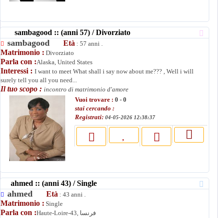
sambagood :: (anni 57) / Divorziato
sambagood
Età
: 57 anni .
Matrimonio :
Divorziato
Parla con :
Alaska, United States
Interessi :
I want to meet What shall i say now about me??? , Well i will
surely tell you all you need...
Il tuo scopo :
incontro di matrimonio d'amore
Vuoi trovare :
0 - 0
stai cercando :
Registrati:
04-05-2026 12:38:37
ahmed :: (anni 43) / Single
ahmed
Età
: 43 anni .
Matrimonio :
Single
Parla con :
Haute-Loire-43, فرنسا