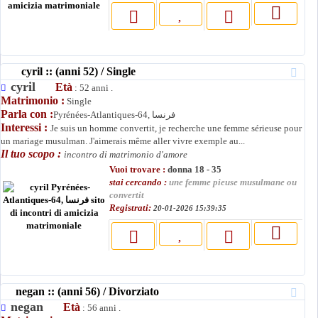
cyril :: (anni 52) / Single
cyril
Età
: 52 anni .
Matrimonio :
Single
Parla con :
Pyrénées-Atlantiques-64, فرنسا
Interessi :
Je suis un homme convertit, je recherche une femme sérieuse pour
un mariage musulman. J'aimerais même aller vivre exemple au...
Il tuo scopo :
incontro di matrimonio d'amore
Vuoi trovare :
donna 18 - 35
stai cercando :
une femme pieuse musulmane ou
convertit
Registrati:
20-01-2026 15:39:35
negan :: (anni 56) / Divorziato
negan
Età
: 56 anni .