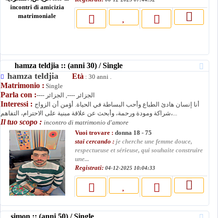
hamza teldjia :: (anni 30) / Single
hamza teldjia
Età
: 30 anni .
Matrimonio :
Single
Parla con :
---- الجزائر ----, الجزائر
Interessi :
أنا إنسان هادئ الطباع وأحب البساطة في الحياة. أؤمن أن الزواج
شراكة ومودة ورحمة، وأبحث عن علاقة مبنية على الاحترام، التفاهم،...
Il tuo scopo :
incontro di matrimonio d'amore
Vuoi trovare :
donna 18 - 75
stai cercando :
je cherche une femme douce,
respectueuse et sérieuse, qui souhaite construire
une...
Registrati:
04-12-2025 10:04:33
simon :: (anni 50) / Single