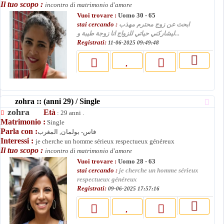
Il tuo scopo :
incontro di matrimonio d'amore
Vuoi trovare :
Uomo 30 - 65
stai cercando :
ابحث عن زوج محترم مهذب
ليشاركني حياتي للزواج انا زوجة طيبة و...
Registrati:
11-06-2025 09:49:48
zohra :: (anni 29) / Single
zohra
Età
: 29 anni .
Matrimonio :
Single
Parla con :
فاس- بولمان, المغرب
Interessi :
je cherche un homme sérieux respectueux généreux
Il tuo scopo :
incontro di matrimonio d'amore
Vuoi trovare :
Uomo 28 - 63
stai cercando :
je cherche un homme sérieux
respectueux généreux
Registrati:
09-06-2025 17:57:16