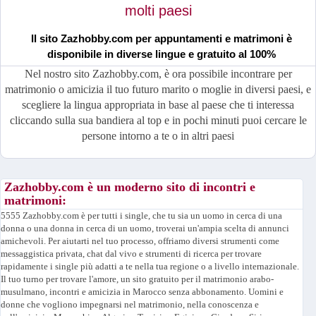
molti paesi
Il sito Zazhobby.com per appuntamenti e matrimoni è
disponibile in diverse lingue e gratuito al 100%
Nel nostro sito Zazhobby.com, è ora possibile incontrare per
matrimonio o amicizia il tuo futuro marito o moglie in diversi paesi, e
scegliere la lingua appropriata in base al paese che ti interessa
cliccando sulla sua bandiera al top e in pochi minuti puoi cercare le
persone intorno a te o in altri paesi
Zazhobby.com è un moderno sito di incontri e
matrimoni:
5555 Zazhobby.com è per tutti i single, che tu sia un uomo in cerca di una
donna o una donna in cerca di un uomo, troverai un'ampia scelta di annunci
amichevoli. Per aiutarti nel tuo processo, offriamo diversi strumenti come
messaggistica privata, chat dal vivo e strumenti di ricerca per trovare
rapidamente i single più adatti a te nella tua regione o a livello internazionale.
Il tuo turno per trovare l'amore, un sito gratuito per il matrimonio arabo-
musulmano, incontri e amicizia in Marocco senza abbonamento. Uomini e
donne che vogliono impegnarsi nel matrimonio, nella conoscenza e