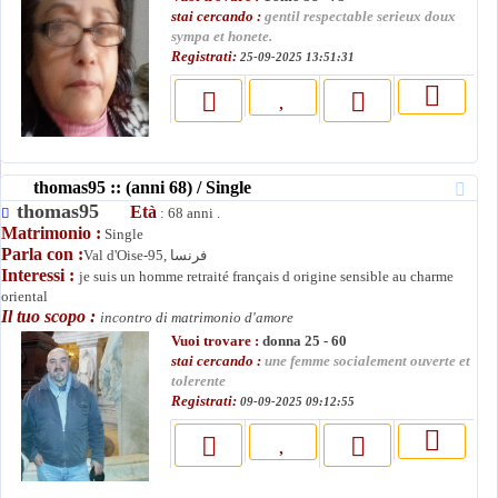
stai cercando :
gentil respectable serieux doux
sympa et honete.
Registrati:
25-09-2025 13:51:31
thomas95 :: (anni 68) / Single
thomas95
Età
: 68 anni .
Matrimonio :
Single
Parla con :
Val d'Oise-95, فرنسا
Interessi :
je suis un homme retraité français d origine sensible au charme
oriental
Il tuo scopo :
incontro di matrimonio d'amore
Vuoi trovare :
donna 25 - 60
stai cercando :
une femme socialement ouverte et
tolerente
Registrati:
09-09-2025 09:12:55