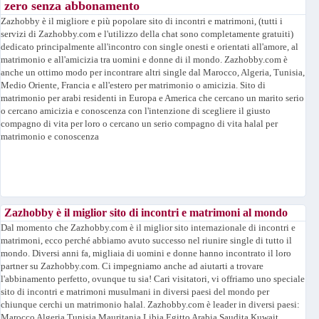
zero senza abbonamento
Zazhobby è il migliore e più popolare sito di incontri e matrimoni, (tutti i
servizi di Zazhobby.com e l'utilizzo della chat sono completamente gratuiti)
dedicato principalmente all'incontro con single onesti e orientati all'amore, al
matrimonio e all'amicizia tra uomini e donne di il mondo. Zazhobby.com è
anche un ottimo modo per incontrare altri single dal Marocco, Algeria, Tunisia,
Medio Oriente, Francia e all'estero per matrimonio o amicizia. Sito di
matrimonio per arabi residenti in Europa e America che cercano un marito serio
o cercano amicizia e conoscenza con l'intenzione di scegliere il giusto
compagno di vita per loro o cercano un serio compagno di vita halal per
matrimonio e conoscenza
Zazhobby è il miglior sito di incontri e matrimoni al mondo
Dal momento che Zazhobby.com è il miglior sito internazionale di incontri e
matrimoni, ecco perché abbiamo avuto successo nel riunire single di tutto il
mondo. Diversi anni fa, migliaia di uomini e donne hanno incontrato il loro
partner su Zazhobby.com. Ci impegniamo anche ad aiutarti a trovare
l'abbinamento perfetto, ovunque tu sia! Cari visitatori, vi offriamo uno speciale
sito di incontri e matrimoni musulmani in diversi paesi del mondo per
chiunque cerchi un matrimonio halal. Zazhobby.com è leader in diversi paesi:
Marocco Algeria Tunisia Mauritania Libia Egitto Arabia Saudita Kuwait