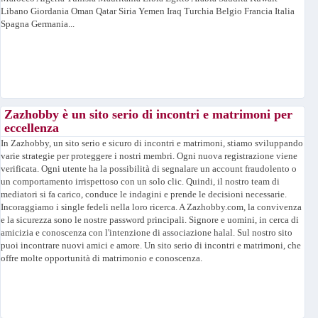
Libano Giordania Oman Qatar Siria Yemen Iraq Turchia Belgio Francia Italia
Spagna Germania...
Zazhobby è un sito serio di incontri e matrimoni per
eccellenza
In Zazhobby, un sito serio e sicuro di incontri e matrimoni, stiamo sviluppando
varie strategie per proteggere i nostri membri. Ogni nuova registrazione viene
verificata. Ogni utente ha la possibilità di segnalare un account fraudolento o
un comportamento irrispettoso con un solo clic. Quindi, il nostro team di
mediatori si fa carico, conduce le indagini e prende le decisioni necessarie.
Incoraggiamo i single fedeli nella loro ricerca. A Zazhobby.com, la convivenza
e la sicurezza sono le nostre password principali. Signore e uomini, in cerca di
amicizia e conoscenza con l'intenzione di associazione halal. Sul nostro sito
puoi incontrare nuovi amici e amore. Un sito serio di incontri e matrimoni, che
offre molte opportunità di matrimonio e conoscenza.