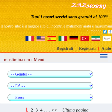
sito di incontri matrimonio arabo musulmano gratuito
Tutti i nostri servizi sono gratuiti al 100%
Sito di incontri per matrimoni gratuiti in Marocco
Il nostro sito: è il miglior sito di incontri e matrimoni arabi e musulmani
al mondo
Registrati
|
Registrati
|
Aiuto
moslimin.com : Menù
Ricerca rapida
1
2
3
4
. . .
>>
Ultima pagina