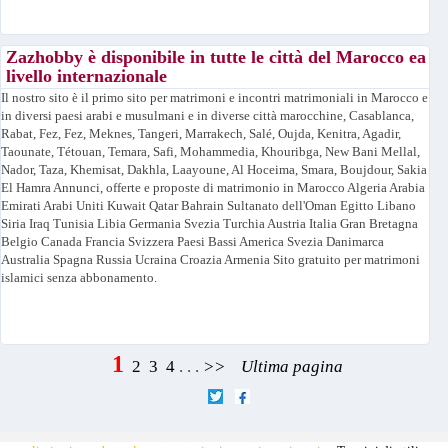
Zazhobby è disponibile in tutte le città del Marocco ea
livello internazionale
Il nostro sito è il primo sito per matrimoni e incontri matrimoniali in Marocco e
in diversi paesi arabi e musulmani e in diverse città marocchine, Casablanca,
Rabat, Fez, Fez, Meknes, Tangeri, Marrakech, Salé, Oujda, Kenitra, Agadir,
Taounate, Tétouan, Temara, Safi, Mohammedia, Khouribga, New Bani Mellal,
Nador, Taza, Khemisat, Dakhla, Laayoune, Al Hoceima, Smara, Boujdour, Sakia
El Hamra Annunci, offerte e proposte di matrimonio in Marocco Algeria Arabia
Emirati Arabi Uniti Kuwait Qatar Bahrain Sultanato dell'Oman Egitto Libano
Siria Iraq Tunisia Libia Germania Svezia Turchia Austria Italia Gran Bretagna
Belgio Canada Francia Svizzera Paesi Bassi America Svezia Danimarca
Australia Spagna Russia Ucraina Croazia Armenia Sito gratuito per matrimoni
islamici senza abbonamento.
1
2
3
4
. . .
>>
Ultima pagina