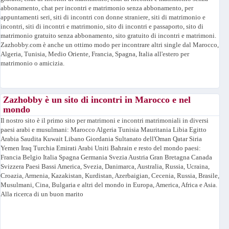
abbonamento, chat per incontri e matrimonio senza abbonamento, per
appuntamenti seri, siti di incontri con donne straniere, siti di matrimonio e
incontri, siti di incontri e matrimonio, sito di incontri e passaporto, sito di
matrimonio gratuito senza abbonamento, sito gratuito di incontri e matrimoni.
Zazhobby.com è anche un ottimo modo per incontrare altri single dal Marocco,
Algeria, Tunisia, Medio Oriente, Francia, Spagna, Italia all'estero per
matrimonio o amicizia.
Zazhobby è un sito di incontri in Marocco e nel
mondo
Il nostro sito è il primo sito per matrimoni e incontri matrimoniali in diversi
paesi arabi e musulmani: Marocco Algeria Tunisia Mauritania Libia Egitto
Arabia Saudita Kuwait Libano Giordania Sultanato dell'Oman Qatar Siria
Yemen Iraq Turchia Emirati Arabi Uniti Bahrain e resto del mondo paesi:
Francia Belgio Italia Spagna Germania Svezia Austria Gran Bretagna Canada
Svizzera Paesi Bassi America, Svezia, Danimarca, Australia, Russia, Ucraina,
Croazia, Armenia, Kazakistan, Kurdistan, Azerbaigian, Cecenia, Russia, Brasile,
Musulmani, Cina, Bulgaria e altri del mondo in Europa, America, Africa e Asia.
Alla ricerca di un buon marito