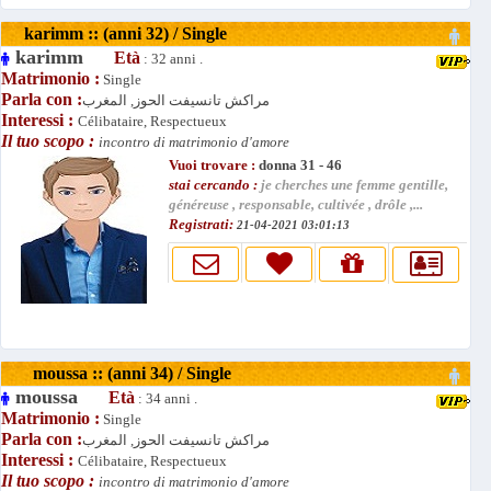
karimm :: (anni 32) / Single
karimm
Età
: 32 anni .
Matrimonio :
Single
Parla con :
مراكش تانسيفت الحوز, المغرب
Interessi :
Célibataire, Respectueux
Il tuo scopo :
incontro di matrimonio d'amore
Vuoi trovare :
donna 31 - 46
stai cercando :
je cherches une femme gentille,
généreuse , responsable, cultivée , drôle ,...
Registrati:
21-04-2021 03:01:13
moussa :: (anni 34) / Single
moussa
Età
: 34 anni .
Matrimonio :
Single
Parla con :
مراكش تانسيفت الحوز, المغرب
Interessi :
Célibataire, Respectueux
Il tuo scopo :
incontro di matrimonio d'amore