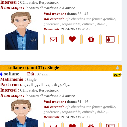
Interessi :
Célibataire, Respectueux
Il tuo scopo :
incontro di matrimonio d'amore
Vuoi trovare :
donna 33 - 42
stai cercando :
je cherches une femme gentille,
généreuse , responsable, cultivée , drôle ,...
Registrati:
21-04-2021 03:01:13
sofiane :: (anni 37) / Single
sofiane
Età
: 37 anni .
Matrimonio :
Single
Parla con :
مراكش تانسيفت الحوز, المغرب
Interessi :
Célibataire, Respectueux
Il tuo scopo :
incontro di matrimonio d'amore
Vuoi trovare :
donna 31 - 46
stai cercando :
je cherches une femme gentille,
généreuse , responsable, cultivée , drôle ,...
Registrati:
21-04-2021 03:01:13