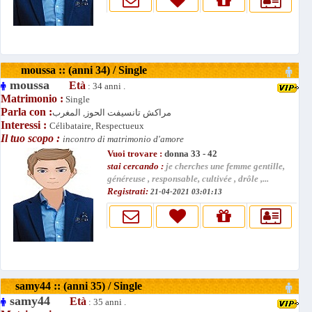
moussa :: (anni 34) / Single
moussa
Età
: 34 anni .
Matrimonio :
Single
Parla con :
مراكش تانسيفت الحوز, المغرب
Interessi :
Célibataire, Respectueux
Il tuo scopo :
incontro di matrimonio d'amore
Vuoi trovare :
donna 33 - 42
stai cercando :
je cherches une femme gentille,
généreuse , responsable, cultivée , drôle ,...
Registrati:
21-04-2021 03:01:13
samy44 :: (anni 35) / Single
samy44
Età
: 35 anni .