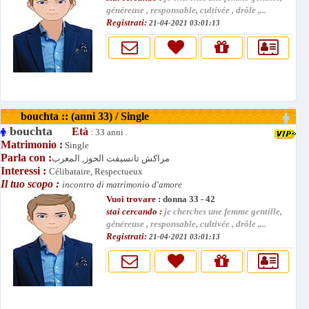
généreuse , responsable, cultivée , drôle ,...
Registrati:
21-04-2021 03:01:13
bouchta :: (anni 33) / Single
bouchta
Età
: 33 anni .
Matrimonio :
Single
Parla con :
مراكش تانسيفت الحوز, المغرب
Interessi :
Célibataire, Respectueux
Il tuo scopo :
incontro di matrimonio d'amore
Vuoi trovare :
donna 33 - 42
stai cercando :
je cherches une femme gentille,
généreuse , responsable, cultivée , drôle ,...
Registrati:
21-04-2021 03:01:13