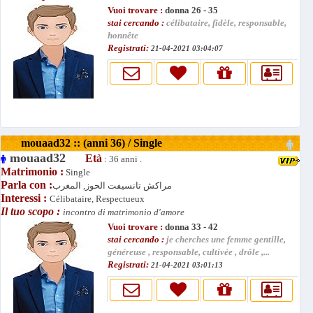
Vuoi trovare :
donna 26 - 35
stai cercando :
célibataire, fidèle, responsable,
honnête
Registrati:
21-04-2021 03:04:07
mouaad32 :: (anni 36) / Single
mouaad32
Età
: 36 anni .
Matrimonio :
Single
Parla con :
مراكش تانسيفت الحوز, المغرب
Interessi :
Célibataire, Respectueux
Il tuo scopo :
incontro di matrimonio d'amore
Vuoi trovare :
donna 33 - 42
stai cercando :
je cherches une femme gentille,
généreuse , responsable, cultivée , drôle ,...
Registrati:
21-04-2021 03:01:13