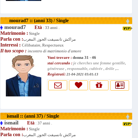
mourad7 :: (anni 33) / Single
mourad7
Età
: 33 anni .
Matrimonio :
Single
Parla con :
مراكش تانسيفت الحوز, المغرب
Interessi :
Célibataire, Respectueux
Il tuo scopo :
incontro di matrimonio d'amore
Vuoi trovare :
donna 31 - 46
stai cercando :
je cherches une femme gentille,
généreuse , responsable, cultivée , drôle ,...
Registrati:
21-04-2021 03:01:13
ismail :: (anni 37) / Single
ismail
Età
: 37 anni .
Matrimonio :
Single
Parla con :
مراكش تانسيفت الحوز, المغرب