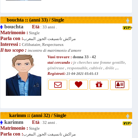
bouchta :: (anni 33) / Single
bouchta
Età
: 33 anni .
Matrimonio :
Single
Parla con :
مراكش تانسيفت الحوز, المغرب
Interessi :
Célibataire, Respectueux
Il tuo scopo :
incontro di matrimonio d'amore
Vuoi trovare :
donna 33 - 42
stai cercando :
je cherches une femme gentille,
généreuse , responsable, cultivée , drôle ,...
Registrati:
21-04-2021 03:01:13
karimm :: (anni 32) / Single
karimm
Età
: 32 anni .
Matrimonio :
Single
Parla con :
مراكش تانسيفت الحوز, المغرب