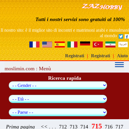
sito di incontri matrimonio arabo musulmano gratuito
Tutti i nostri servizi sono gratuiti al 100%
Sito di incontri per matrimoni gratuiti in Marocco
Il nostro sito: è il miglior sito di incontri e matrimoni arabi e musulmani
al mondo
Registrati
|
Registrati
|
Aiuto
moslimin.com : Menù
Ricerca rapida
715
Prima pagina
<<
. . .
712
713
714
716
717