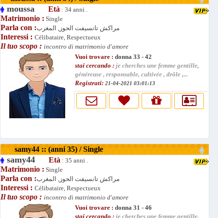
moussa
Età
: 34 anni .
Matrimonio :
Single
Parla con :
مراكش تانسيفت الحوز, المغرب
Interessi :
Célibataire, Respectueux
Il tuo scopo :
incontro di matrimonio d'amore
Vuoi trovare :
donna 33 - 42
stai cercando :
je cherches une femme gentille,
généreuse , responsable, cultivée , drôle ,...
Registrati:
21-04-2021 03:01:13
samy44 :: (anni 35) / Single
samy44
Età
: 35 anni .
Matrimonio :
Single
Parla con :
مراكش تانسيفت الحوز, المغرب
Interessi :
Célibataire, Respectueux
Il tuo scopo :
incontro di matrimonio d'amore
Vuoi trovare :
donna 31 - 46
stai cercando :
je cherches une femme gentille,