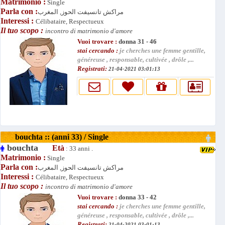
Matrimonio :
Single
Parla con :
مراكش تانسيفت الحوز, المغرب
Interessi :
Célibataire, Respectueux
Il tuo scopo :
incontro di matrimonio d'amore
Vuoi trovare :
donna 31 - 46
stai cercando :
je cherches une femme gentille,
généreuse , responsable, cultivée , drôle ,...
Registrati:
21-04-2021 03:01:13
bouchta :: (anni 33) / Single
bouchta
Età
: 33 anni .
Matrimonio :
Single
Parla con :
مراكش تانسيفت الحوز, المغرب
Interessi :
Célibataire, Respectueux
Il tuo scopo :
incontro di matrimonio d'amore
Vuoi trovare :
donna 33 - 42
stai cercando :
je cherches une femme gentille,
généreuse , responsable, cultivée , drôle ,...
Registrati:
21-04-2021 03:01:13