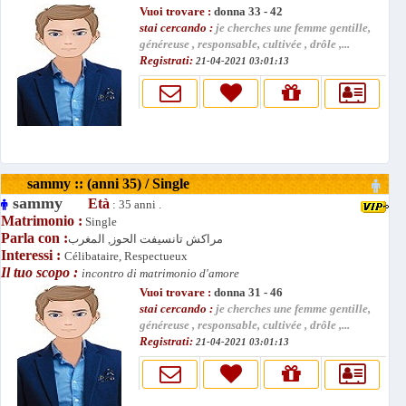
Vuoi trovare :
donna 33 - 42
stai cercando :
je cherches une femme gentille,
généreuse , responsable, cultivée , drôle ,...
Registrati:
21-04-2021 03:01:13
sammy :: (anni 35) / Single
sammy
Età
: 35 anni .
Matrimonio :
Single
Parla con :
مراكش تانسيفت الحوز, المغرب
Interessi :
Célibataire, Respectueux
Il tuo scopo :
incontro di matrimonio d'amore
Vuoi trovare :
donna 31 - 46
stai cercando :
je cherches une femme gentille,
généreuse , responsable, cultivée , drôle ,...
Registrati:
21-04-2021 03:01:13