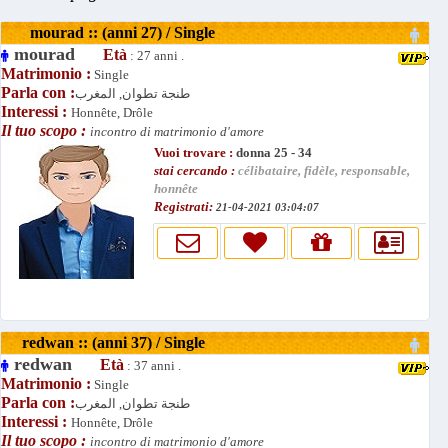
mourad :: (anni 27) / Single
mourad
Età
: 27 anni .
Matrimonio :
Single
Parla con :
طنجة تطوان, المغرب
Interessi :
Honnête, Drôle
Il tuo scopo :
incontro di matrimonio d'amore
Vuoi trovare :
donna 25 - 34
stai cercando :
célibataire, fidèle, responsable,
honnête
Registrati:
21-04-2021 03:04:07
redwan :: (anni 37) / Single
redwan
Età
: 37 anni .
Matrimonio :
Single
Parla con :
طنجة تطوان, المغرب
Interessi :
Honnête, Drôle
Il tuo scopo :
incontro di matrimonio d'amore