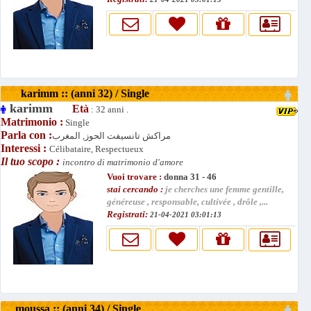
karimm :: (anni 32) / Single
karimm
Età
: 32 anni .
Matrimonio :
Single
Parla con :
مراكش تانسيفت الحوز, المغرب
Interessi :
Célibataire, Respectueux
Il tuo scopo :
incontro di matrimonio d'amore
Vuoi trovare :
donna 31 - 46
stai cercando :
je cherches une femme gentille,
généreuse , responsable, cultivée , drôle ,...
Registrati:
21-04-2021 03:01:13
moussa :: (anni 34) / Single