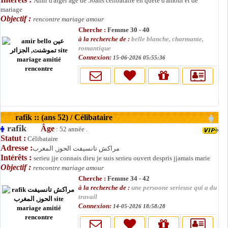
Amir d'alger agé de 50ans célibataire en quete d'amour et de
mariage
Objectif :
rencontre mariage amour
Cherche :
Femme 30 - 40
à la recherche de :
belle blanche, charmante,
romantique
Connexion:
15-06-2026 05:55:36
rafik :: (ans 52) / Célibataire
rafik
Âge
: 52 année .
Statut :
Célibataire
Adresse :
مراكش تانسيفت الحوز, المغرب
Intérêts :
serieu jje connais dieu je suis serieu ouvert despris jjamais marie
Objectif :
rencontre mariage amour
Cherche :
Femme 34 - 42
à la recherche de :
une persoone serieuse qui a du
travail
Connexion:
14-05-2026 18:58:28