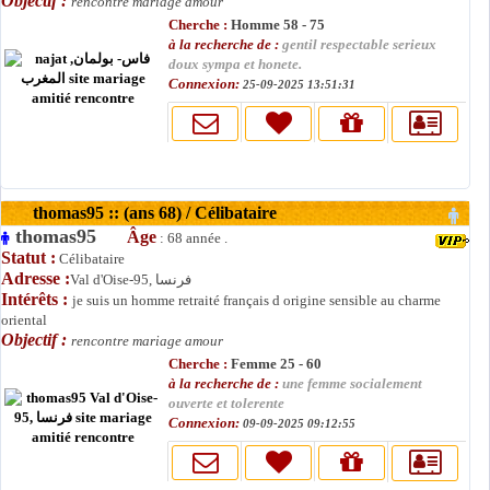
Objectif :
rencontre mariage amour
Cherche :
Homme 58 - 75
à la recherche de :
gentil respectable serieux
doux sympa et honete.
Connexion:
25-09-2025 13:51:31
thomas95 :: (ans 68) / Célibataire
thomas95
Âge
: 68 année .
Statut :
Célibataire
Adresse :
Val d'Oise-95, فرنسا
Intérêts :
je suis un homme retraité français d origine sensible au charme
oriental
Objectif :
rencontre mariage amour
Cherche :
Femme 25 - 60
à la recherche de :
une femme socialement
ouverte et tolerente
Connexion:
09-09-2025 09:12:55