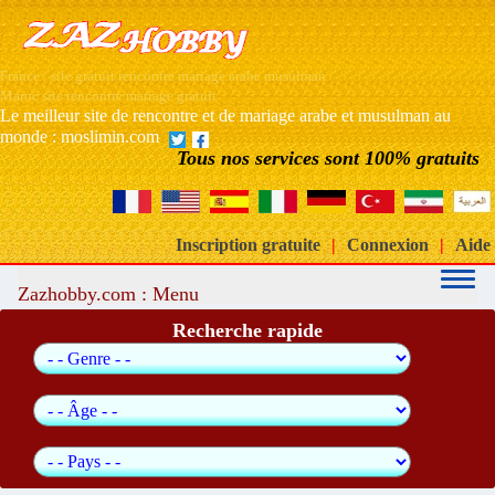
France : site gratuit rencontre mariage arabe musulman
Maroc site rencontre mariage gratuit
Le meilleur site de rencontre et de mariage arabe et musulman au
monde : moslimin.com
Tous nos services sont 100% gratuits
Inscription gratuite
|
Connexion
|
Aide
Zazhobby.com : Menu
Recherche rapide