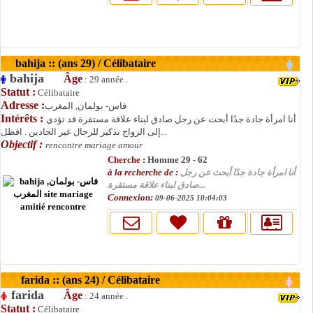
bahija :: (ans 29) / Célibataire
bahija
Âge
: 29 année .
Statut :
Célibataire
Adresse :
فاس- بولمان, المغرب
Intérêts :
أنا امرأة جادة جدًا أبحث عن رجل صادق لبناء علاقة مستقرة قد تؤدي
إلى الزواج تذكير للرجال غير الجادين . افظل...
Objectif :
rencontre mariage amour
Cherche :
Homme 29 - 62
à la recherche de :
أنا امرأة جادة جدًا أبحث عن رجل
صادق لبناء علاقة مستقرة...
Connexion:
09-06-2025 10:04:03
farida :: (ans 24) / Célibataire
farida
Âge
: 24 année .
Statut :
Célibataire