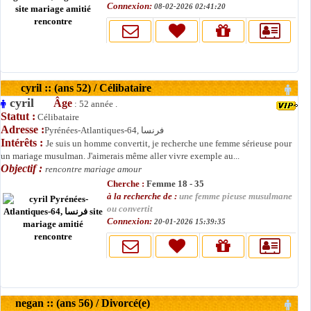
Connexion:
08-02-2026 02:41:20
cyril :: (ans 52) / Célibataire
cyril
Âge
: 52 année .
Statut :
Célibataire
Adresse :
Pyrénées-Atlantiques-64, فرنسا
Intérêts :
Je suis un homme convertit, je recherche une femme sérieuse pour
un mariage musulman. J'aimerais même aller vivre exemple au...
Objectif :
rencontre mariage amour
Cherche :
Femme 18 - 35
à la recherche de :
une femme pieuse musulmane
ou convertit
Connexion:
20-01-2026 15:39:35
negan :: (ans 56) / Divorcé(e)