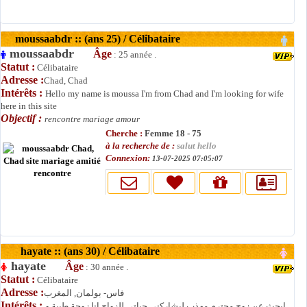
moussaabdr :: (ans 25) / Célibataire
moussaabdr
Âge
: 25 année .
Statut :
Célibataire
Adresse :
Chad, Chad
Intérêts :
Hello my name is moussa I'm from Chad and I'm looking for wife
here in this site
Objectif :
rencontre mariage amour
Cherche :
Femme 18 - 75
à la recherche de :
salut hello
Connexion:
13-07-2025 07:05:07
hayate :: (ans 30) / Célibataire
hayate
Âge
: 30 année .
Statut :
Célibataire
Adresse :
فاس- بولمان, المغرب
Intérêts :
ابحث عن زوج محترم مهذب ليشاركني حياتي للزواج انا زوجة طيبة و