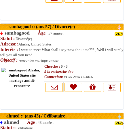
sambagood :: (ans 57) / Divorcé(e)
sambagood
Âge
: 57 année .
Statut :
Divorcé(e)
Adresse :
Alaska, United States
Intérêts :
I want to meet What shall i say now about me??? , Well i will surely
tell you all you need...
Objectif :
rencontre mariage amour
Cherche :
0 - 0
à la recherche de :
Connexion:
04-05-2026 12:38:37
ahmed :: (ans 43) / Célibataire
ahmed
Âge
: 43 année .
Statut :
Célibataire