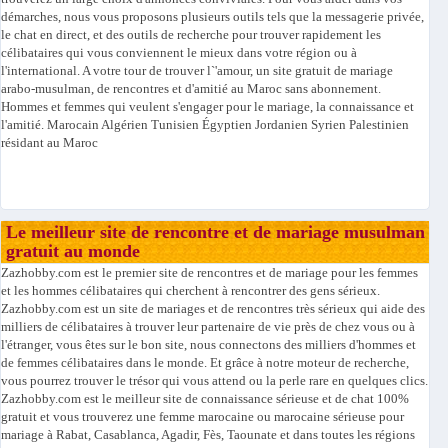
démarches, nous vous proposons plusieurs outils tels que la messagerie privée,
le chat en direct, et des outils de recherche pour trouver rapidement les
célibataires qui vous conviennent le mieux dans votre région ou à
l'international. A votre tour de trouver l`'amour, un site gratuit de mariage
arabo-musulman, de rencontres et d'amitié au Maroc sans abonnement.
Hommes et femmes qui veulent s'engager pour le mariage, la connaissance et
l'amitié. Marocain Algérien Tunisien Égyptien Jordanien Syrien Palestinien
résidant au Maroc
Le meilleur site de rencontre et de mariage musulman
gratuit au monde
Zazhobby.com est le premier site de rencontres et de mariage pour les femmes
et les hommes célibataires qui cherchent à rencontrer des gens sérieux.
Zazhobby.com est un site de mariages et de rencontres très sérieux qui aide des
milliers de célibataires à trouver leur partenaire de vie près de chez vous ou à
l'étranger, vous êtes sur le bon site, nous connectons des milliers d'hommes et
de femmes célibataires dans le monde. Et grâce à notre moteur de recherche,
vous pourrez trouver le trésor qui vous attend ou la perle rare en quelques clics.
Zazhobby.com est le meilleur site de connaissance sérieuse et de chat 100%
gratuit et vous trouverez une femme marocaine ou marocaine sérieuse pour
mariage à Rabat, Casablanca, Agadir, Fès, Taounate et dans toutes les régions