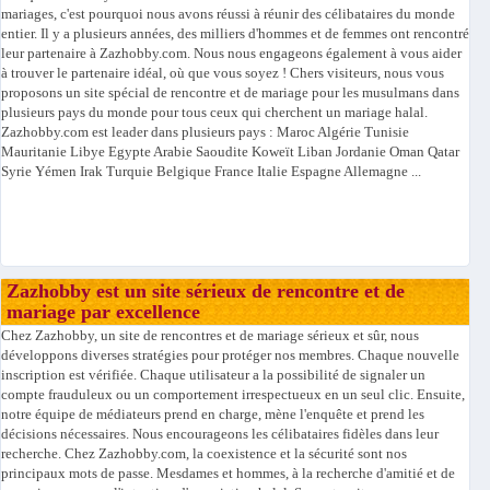
mariages, c'est pourquoi nous avons réussi à réunir des célibataires du monde
entier. Il y a plusieurs années, des milliers d'hommes et de femmes ont rencontré
leur partenaire à Zazhobby.com. Nous nous engageons également à vous aider
à trouver le partenaire idéal, où que vous soyez ! Chers visiteurs, nous vous
proposons un site spécial de rencontre et de mariage pour les musulmans dans
plusieurs pays du monde pour tous ceux qui cherchent un mariage halal.
Zazhobby.com est leader dans plusieurs pays : Maroc Algérie Tunisie
Mauritanie Libye Egypte Arabie Saoudite Koweït Liban Jordanie Oman Qatar
Syrie Yémen Irak Turquie Belgique France Italie Espagne Allemagne ...
Zazhobby est un site sérieux de rencontre et de
mariage par excellence
Chez Zazhobby, un site de rencontres et de mariage sérieux et sûr, nous
développons diverses stratégies pour protéger nos membres. Chaque nouvelle
inscription est vérifiée. Chaque utilisateur a la possibilité de signaler un
compte frauduleux ou un comportement irrespectueux en un seul clic. Ensuite,
notre équipe de médiateurs prend en charge, mène l'enquête et prend les
décisions nécessaires. Nous encourageons les célibataires fidèles dans leur
recherche. Chez Zazhobby.com, la coexistence et la sécurité sont nos
principaux mots de passe. Mesdames et hommes, à la recherche d'amitié et de