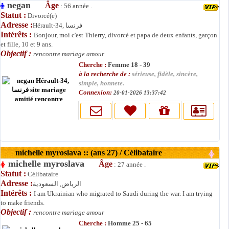
negan
Âge
: 56 année .
Statut :
Divorcé(e)
Adresse :
Hérault-34, فرنسا
Intérêts :
Bonjour, moi c'est Thierry, divorcé et papa de deux enfants, garçon
et fille, 10 et 9 ans.
Objectif :
rencontre mariage amour
Cherche :
Femme 18 - 39
à la recherche de :
sérieuse, fidèle, sincère,
simple, honnete.
Connexion:
20-01-2026 13:37:42
michelle myroslava :: (ans 27) / Célibataire
michelle myroslava
Âge
: 27 année .
Statut :
Célibataire
Adresse :
الرياض, السعودية
Intérêts :
I am Ukrainian who migrated to Saudi during the war. I am trying
to make friends.
Objectif :
rencontre mariage amour
Cherche :
Homme 25 - 65