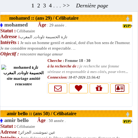
1
2
3
4
. . .
>>
Dernière page
mohamed :: (ans 29) / Célibataire
mohamed
Âge
: 29 année .
Statut :
Célibataire
Adresse :
تازة الحسيمة تاونات, المغرب
Intérêts :
Je suis un homme gentil et amical, doté d'un bon sens de l'humour.
Je me considère responsable et respectable. ...
Objectif :
rencontre mariage amour
Cherche :
Femme 18 - 30
à la recherche de :
je recherche une femme
sérieuse et responsable à mes côtés, pour vivre...
Connexion:
18-07-2026 22:56:42
amir bello :: (ans 50) / Célibataire
amir bello
Âge
: 50 année .
Statut :
Célibataire
Adresse :
عين تموشنت, الجزائر
Intérêts :