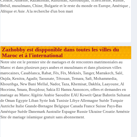
Croatie, Arménie, Kazakhstan, Kurdistan, Azerbaïdjan, Tchétchénie, Russie,
Brésil, musulmans, Chine, Bulgarie et le reste du monde en Europe, Amérique ,
Afrique et Asie. A la recherche d'un bon mari
Zazhobby est dispponible dans toutes les villes du
Maroc et à l'international
Notre site est le premier site de mariages et de rencontres matrimoniales au
Maroc et dans plusieurs pays arabes et musulmans et dans plusieurs villes
marocaines, Casablanca, Rabat, Fès, Fès, Meknès, Tanger, Marrakech, Salé,
Oujda, Kenitra, Agadir, Taounate, Tétouan, Temara, Safi, Mohammedia,
Khouribga, New Bani Mellal, Nador, Taza, Khemisat, Dakhla, Laayoune, Al
Hoceima, Smara, Boujdour, Sakia El Hamra Annonces, offres et demandes en
mariage au Maroc Algérie Arabie Saoudite EAU Koweït Qatar Bahreïn Sultanat
de Oman Egypte Liban Syrie Irak Tunisie Libye Allemagne Suède Turquie
Autriche Italie Grande-Bretagne Belgique Canada France Suisse Pays-Bas
Amérique Suède Danemark Australie Espagne Russie Ukraine Croatie Arménie
Site de mariage islamique gratuit sans abonnement.