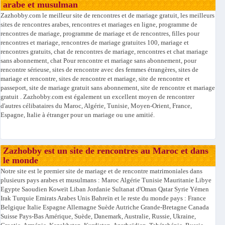
arabe et musulman
Zazhobby.com le meilleur site de rencontres et de mariage gratuit, les meilleurs
sites de rencontres arabes, rencontres et mariages en ligne, programme de
rencontres de mariage, programme de mariage et de rencontres, filles pour
rencontres et mariage, rencontres de mariage gratuites 100, mariage et
rencontres gratuits, chat de rencontres de mariage, rencontres et chat mariage
sans abonnement, chat Pour rencontre et mariage sans abonnement, pour
rencontre sérieuse, sites de rencontre avec des femmes étrangères, sites de
mariage et rencontre, sites de rencontre et mariage, site de rencontre et
passeport, site de mariage gratuit sans abonnement, site de rencontre et mariage
gratuit . Zazhobby.com est également un excellent moyen de rencontrer
d'autres célibataires du Maroc, Algérie, Tunisie, Moyen-Orient, France,
Espagne, Italie à étranger pour un mariage ou une amitié.
Zazhobby est un site de rencontres au Maroc et dans
le monde
Notre site est le premier site de mariage et de rencontre matrimoniales dans
plusieurs pays arabes et musulmans : Maroc Algérie Tunisie Mauritanie Libye
Egypte Saoudien Koweït Liban Jordanie Sultanat d'Oman Qatar Syrie Yémen
Irak Turquie Emirats Arabes Unis Bahreïn et le reste du monde pays : France
Belgique Italie Espagne Allemagne Suède Autriche Grande-Bretagne Canada
Suisse Pays-Bas Amérique, Suède, Danemark, Australie, Russie, Ukraine,