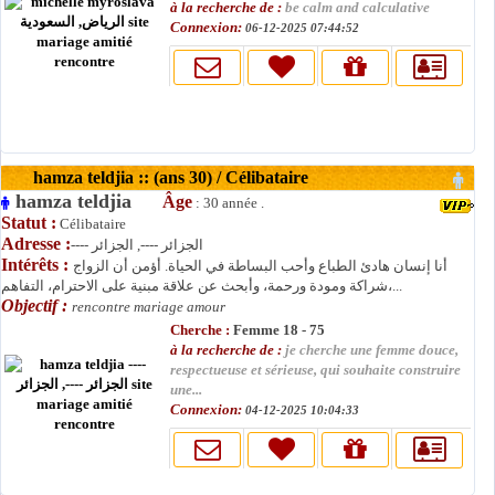
à la recherche de :
be calm and calculative
Connexion:
06-12-2025 07:44:52
hamza teldjia :: (ans 30) / Célibataire
hamza teldjia
Âge
: 30 année .
Statut :
Célibataire
Adresse :
---- الجزائر ----, الجزائر
Intérêts :
أنا إنسان هادئ الطباع وأحب البساطة في الحياة. أؤمن أن الزواج
شراكة ومودة ورحمة، وأبحث عن علاقة مبنية على الاحترام، التفاهم،...
Objectif :
rencontre mariage amour
Cherche :
Femme 18 - 75
à la recherche de :
je cherche une femme douce,
respectueuse et sérieuse, qui souhaite construire
une...
Connexion:
04-12-2025 10:04:33