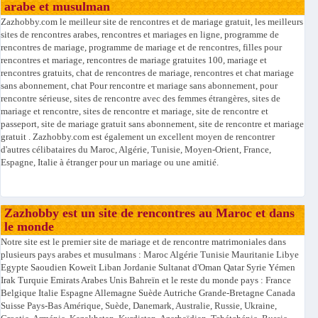
arabe et musulman
Zazhobby.com le meilleur site de rencontres et de mariage gratuit, les meilleurs
sites de rencontres arabes, rencontres et mariages en ligne, programme de
rencontres de mariage, programme de mariage et de rencontres, filles pour
rencontres et mariage, rencontres de mariage gratuites 100, mariage et
rencontres gratuits, chat de rencontres de mariage, rencontres et chat mariage
sans abonnement, chat Pour rencontre et mariage sans abonnement, pour
rencontre sérieuse, sites de rencontre avec des femmes étrangères, sites de
mariage et rencontre, sites de rencontre et mariage, site de rencontre et
passeport, site de mariage gratuit sans abonnement, site de rencontre et mariage
gratuit . Zazhobby.com est également un excellent moyen de rencontrer
d'autres célibataires du Maroc, Algérie, Tunisie, Moyen-Orient, France,
Espagne, Italie à étranger pour un mariage ou une amitié.
Zazhobby est un site de rencontres au Maroc et dans
le monde
Notre site est le premier site de mariage et de rencontre matrimoniales dans
plusieurs pays arabes et musulmans : Maroc Algérie Tunisie Mauritanie Libye
Egypte Saoudien Koweït Liban Jordanie Sultanat d'Oman Qatar Syrie Yémen
Irak Turquie Emirats Arabes Unis Bahreïn et le reste du monde pays : France
Belgique Italie Espagne Allemagne Suède Autriche Grande-Bretagne Canada
Suisse Pays-Bas Amérique, Suède, Danemark, Australie, Russie, Ukraine,