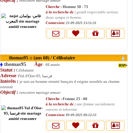
Objectif :
rencontre mariage amour
Cherche :
Homme 58 - 75
à la recherche de :
gentil respectable serieux
doux sympa et honete.
Connexion:
25-09-2025 13:51:31
thomas95 :: (ans 68) / Célibataire
thomas95
Âge
: 68 année .
Statut :
Célibataire
Adresse :
Val d'Oise-95, فرنسا
Intérêts :
je suis un homme retraité français d origine sensible au charme
oriental
Objectif :
rencontre mariage amour
Cherche :
Femme 25 - 60
à la recherche de :
une femme socialement
ouverte et tolerente
Connexion:
09-09-2025 09:12:55