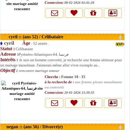
Connexion:
08-02-2026 02:41:20
cyril :: (ans 52) / Célibataire
cyril
Âge
: 52 année .
Statut :
Célibataire
Adresse :
Pyrénées-Atlantiques-64, فرنسا
Intérêts :
Je suis un homme convertit, je recherche une femme sérieuse pour
un mariage musulman. J'aimerais même aller vivre exemple au...
Objectif :
rencontre mariage amour
Cherche :
Femme 18 - 35
à la recherche de :
une femme pieuse musulmane
ou convertit
Connexion:
20-01-2026 15:39:35
negan :: (ans 56) / Divorcé(e)