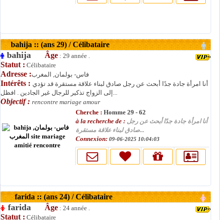
bahija :: (ans 29) / Célibataire
bahija
Âge
: 29 année .
Statut :
Célibataire
Adresse :
فاس- بولمان, المغرب
Intérêts :
أنا امرأة جادة جدًا أبحث عن رجل صادق لبناء علاقة مستقرة قد تؤدي
إلى الزواج تذكير للرجال غير الجادين . افظل...
Objectif :
rencontre mariage amour
Cherche :
Homme 29 - 62
à la recherche de :
أنا امرأة جادة جدًا أبحث عن رجل
صادق لبناء علاقة مستقرة...
Connexion:
09-06-2025 10:04:03
farida :: (ans 24) / Célibataire
farida
Âge
: 24 année .
Statut :
Célibataire