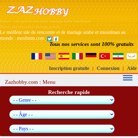
France : site gratuit rencontre mariage arabe musulman
Maroc site rencontre mariage gratuit
Le meilleur site de rencontre et de mariage arabe et musulman au
monde : moslimin.com
Tous nos services sont 100% gratuits
Inscription gratuite
|
Connexion
|
Aide
Zazhobby.com : Menu
Recherche rapide