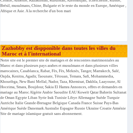
Croatie, Arménie, Kazakhstan, Kurdistan, Azerbaïdjan, Tchétchénie, Russie,
Brésil, musulmans, Chine, Bulgarie et le reste du monde en Europe, Amérique ,
Afrique et Asie. A la recherche d'un bon mari
Zazhobby est dispponible dans toutes les villes du
Maroc et à l'international
Notre site est le premier site de mariages et de rencontres matrimoniales au
Maroc et dans plusieurs pays arabes et musulmans et dans plusieurs villes
marocaines, Casablanca, Rabat, Fès, Fès, Meknès, Tanger, Marrakech, Salé,
Oujda, Kenitra, Agadir, Taounate, Tétouan, Temara, Safi, Mohammedia,
Khouribga, New Bani Mellal, Nador, Taza, Khemisat, Dakhla, Laayoune, Al
Hoceima, Smara, Boujdour, Sakia El Hamra Annonces, offres et demandes en
mariage au Maroc Algérie Arabie Saoudite EAU Koweït Qatar Bahreïn Sultanat
de Oman Egypte Liban Syrie Irak Tunisie Libye Allemagne Suède Turquie
Autriche Italie Grande-Bretagne Belgique Canada France Suisse Pays-Bas
Amérique Suède Danemark Australie Espagne Russie Ukraine Croatie Arménie
Site de mariage islamique gratuit sans abonnement.