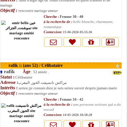
Amir d'alger agé de 50ans célibataire en quete d'amour et de
mariage
Objectif :
rencontre mariage amour
Cherche :
Femme 30 - 40
à la recherche de :
belle blanche, charmante,
romantique
Connexion:
15-06-2026 05:55:36
rafik :: (ans 52) / Célibataire
rafik
Âge
: 52 année .
Statut :
Célibataire
Adresse :
مراكش تانسيفت الحوز, المغرب
Intérêts :
serieu jje connais dieu je suis serieu ouvert despris jjamais marie
Objectif :
rencontre mariage amour
Cherche :
Femme 34 - 42
à la recherche de :
une persoone serieuse qui a du
travail
Connexion:
14-05-2026 18:58:28