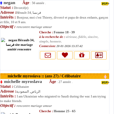
negan
Âge
: 56 année .
Statut :
Divorcé(e)
Adresse :
Hérault-34, فرنسا
Intérêts :
Bonjour, moi c'est Thierry, divorcé et papa de deux enfants, garçon
et fille, 10 et 9 ans.
Objectif :
rencontre mariage amour
Cherche :
Femme 18 - 39
à la recherche de :
sérieuse, fidèle, sincère,
simple, honnete.
Connexion:
20-01-2026 13:37:42
michelle myroslava :: (ans 27) / Célibataire
michelle myroslava
Âge
: 27 année .
Statut :
Célibataire
Adresse :
الرياض, السعودية
Intérêts :
I am Ukrainian who migrated to Saudi during the war. I am trying
to make friends.
Objectif :
rencontre mariage amour
Cherche :
Homme 25 - 65