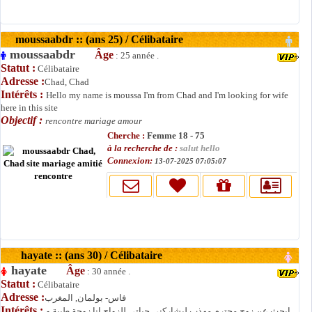
moussaabdr :: (ans 25) / Célibataire
moussaabdr
Âge
: 25 année .
Statut :
Célibataire
Adresse :
Chad, Chad
Intérêts :
Hello my name is moussa I'm from Chad and I'm looking for wife
here in this site
Objectif :
rencontre mariage amour
Cherche :
Femme 18 - 75
à la recherche de :
salut hello
Connexion:
13-07-2025 07:05:07
hayate :: (ans 30) / Célibataire
hayate
Âge
: 30 année .
Statut :
Célibataire
Adresse :
فاس- بولمان, المغرب
Intérêts :
ابحث عن زوج محترم مهذب ليشاركني حياتي للزواج انا زوجة طيبة و