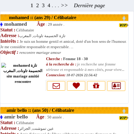
1
2
3
4
. . .
>>
Dernière page
mohamed :: (ans 29) / Célibataire
mohamed
Âge
: 29 année .
Statut :
Célibataire
Adresse :
تازة الحسيمة تاونات, المغرب
Intérêts :
Je suis un homme gentil et amical, doté d'un bon sens de l'humour.
Je me considère responsable et respectable. ...
Objectif :
rencontre mariage amour
Cherche :
Femme 18 - 30
à la recherche de :
je recherche une femme
sérieuse et responsable à mes côtés, pour vivre...
Connexion:
18-07-2026 22:56:42
amir bello :: (ans 50) / Célibataire
amir bello
Âge
: 50 année .
Statut :
Célibataire
Adresse :
عين تموشنت, الجزائر
Intérêts :