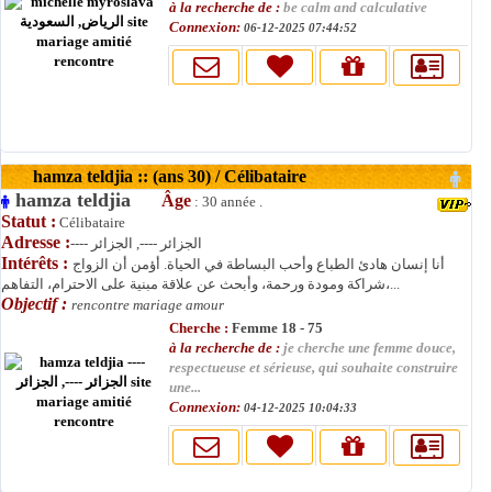
à la recherche de :
be calm and calculative
Connexion:
06-12-2025 07:44:52
hamza teldjia :: (ans 30) / Célibataire
hamza teldjia
Âge
: 30 année .
Statut :
Célibataire
Adresse :
---- الجزائر ----, الجزائر
Intérêts :
أنا إنسان هادئ الطباع وأحب البساطة في الحياة. أؤمن أن الزواج
شراكة ومودة ورحمة، وأبحث عن علاقة مبنية على الاحترام، التفاهم،...
Objectif :
rencontre mariage amour
Cherche :
Femme 18 - 75
à la recherche de :
je cherche une femme douce,
respectueuse et sérieuse, qui souhaite construire
une...
Connexion:
04-12-2025 10:04:33