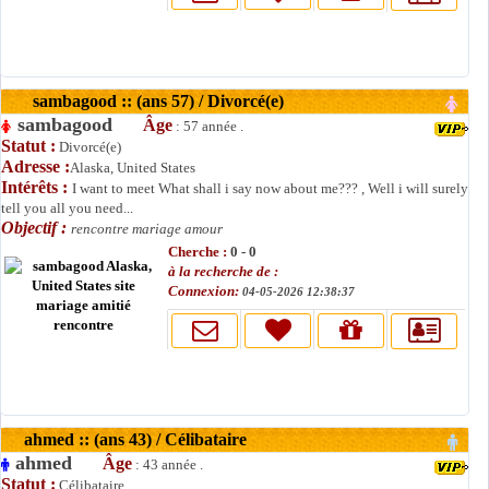
sambagood :: (ans 57) / Divorcé(e)
sambagood
Âge
: 57 année .
Statut :
Divorcé(e)
Adresse :
Alaska, United States
Intérêts :
I want to meet What shall i say now about me??? , Well i will surely
tell you all you need...
Objectif :
rencontre mariage amour
Cherche :
0 - 0
à la recherche de :
Connexion:
04-05-2026 12:38:37
ahmed :: (ans 43) / Célibataire
ahmed
Âge
: 43 année .
Statut :
Célibataire