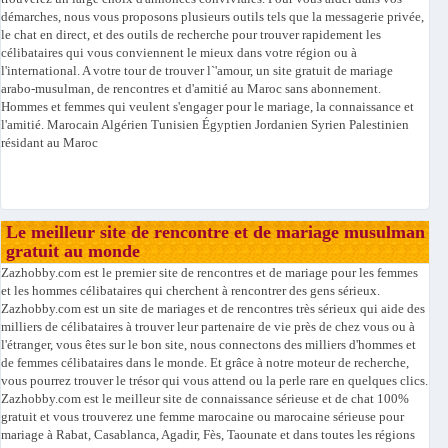
démarches, nous vous proposons plusieurs outils tels que la messagerie privée,
le chat en direct, et des outils de recherche pour trouver rapidement les
célibataires qui vous conviennent le mieux dans votre région ou à
l'international. A votre tour de trouver l`'amour, un site gratuit de mariage
arabo-musulman, de rencontres et d'amitié au Maroc sans abonnement.
Hommes et femmes qui veulent s'engager pour le mariage, la connaissance et
l'amitié. Marocain Algérien Tunisien Égyptien Jordanien Syrien Palestinien
résidant au Maroc
Le meilleur site de rencontre et de mariage musulman
gratuit au monde
Zazhobby.com est le premier site de rencontres et de mariage pour les femmes
et les hommes célibataires qui cherchent à rencontrer des gens sérieux.
Zazhobby.com est un site de mariages et de rencontres très sérieux qui aide des
milliers de célibataires à trouver leur partenaire de vie près de chez vous ou à
l'étranger, vous êtes sur le bon site, nous connectons des milliers d'hommes et
de femmes célibataires dans le monde. Et grâce à notre moteur de recherche,
vous pourrez trouver le trésor qui vous attend ou la perle rare en quelques clics.
Zazhobby.com est le meilleur site de connaissance sérieuse et de chat 100%
gratuit et vous trouverez une femme marocaine ou marocaine sérieuse pour
mariage à Rabat, Casablanca, Agadir, Fès, Taounate et dans toutes les régions