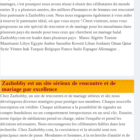
mariages, c'est pourquoi nous avons réussi à réunir des célibataires du monde
entier. Il y a plusieurs années, des milliers d'hommes et de femmes ont rencontré
leur partenaire à Zazhobby.com. Nous nous engageons également à vous aider
à trouver le partenaire idéal, où que vous soyez ! Chers visiteurs, nous vous
proposons un site spécial de rencontre et de mariage pour les musulmans dans
plusieurs pays du monde pour tous ceux qui cherchent un mariage halal.
Zazhobby.com est leader dans plusieurs pays : Maroc Algérie Tunisie
Mauritanie Libye Egypte Arabie Saoudite Koweït Liban Jordanie Oman Qatar
Syrie Yémen Irak Turquie Belgique France Italie Espagne Allemagne ...
Zazhobby est un site sérieux de rencontre et de
mariage par excellence
Chez Zazhobby, un site de rencontres et de mariage sérieux et sûr, nous
développons diverses stratégies pour protéger nos membres. Chaque nouvelle
inscription est vérifiée. Chaque utilisateur a la possibilité de signaler un
compte frauduleux ou un comportement irrespectueux en un seul clic. Ensuite,
notre équipe de médiateurs prend en charge, mène l'enquête et prend les
décisions nécessaires. Nous encourageons les célibataires fidèles dans leur
recherche. Chez Zazhobby.com, la coexistence et la sécurité sont nos
principaux mots de passe. Mesdames et hommes, à la recherche d'amitié et de