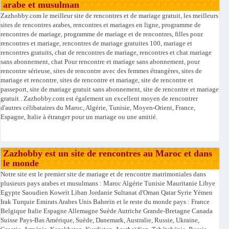
arabe et musulman
Zazhobby.com le meilleur site de rencontres et de mariage gratuit, les meilleurs
sites de rencontres arabes, rencontres et mariages en ligne, programme de
rencontres de mariage, programme de mariage et de rencontres, filles pour
rencontres et mariage, rencontres de mariage gratuites 100, mariage et
rencontres gratuits, chat de rencontres de mariage, rencontres et chat mariage
sans abonnement, chat Pour rencontre et mariage sans abonnement, pour
rencontre sérieuse, sites de rencontre avec des femmes étrangères, sites de
mariage et rencontre, sites de rencontre et mariage, site de rencontre et
passeport, site de mariage gratuit sans abonnement, site de rencontre et mariage
gratuit . Zazhobby.com est également un excellent moyen de rencontrer
d'autres célibataires du Maroc, Algérie, Tunisie, Moyen-Orient, France,
Espagne, Italie à étranger pour un mariage ou une amitié.
Zazhobby est un site de rencontres au Maroc et dans
le monde
Notre site est le premier site de mariage et de rencontre matrimoniales dans
plusieurs pays arabes et musulmans : Maroc Algérie Tunisie Mauritanie Libye
Egypte Saoudien Koweït Liban Jordanie Sultanat d'Oman Qatar Syrie Yémen
Irak Turquie Emirats Arabes Unis Bahreïn et le reste du monde pays : France
Belgique Italie Espagne Allemagne Suède Autriche Grande-Bretagne Canada
Suisse Pays-Bas Amérique, Suède, Danemark, Australie, Russie, Ukraine,