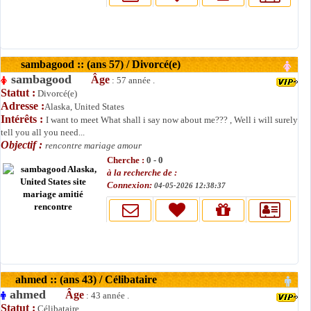
sambagood :: (ans 57) / Divorcé(e)
sambagood
Âge
: 57 année .
Statut :
Divorcé(e)
Adresse :
Alaska, United States
Intérêts :
I want to meet What shall i say now about me??? , Well i will surely
tell you all you need...
Objectif :
rencontre mariage amour
Cherche :
0 - 0
à la recherche de :
Connexion:
04-05-2026 12:38:37
ahmed :: (ans 43) / Célibataire
ahmed
Âge
: 43 année .
Statut :
Célibataire