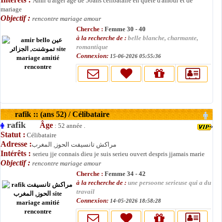
Amir d'alger agé de 50ans célibataire en quete d'amour et de
mariage
Objectif :
rencontre mariage amour
Cherche :
Femme 30 - 40
à la recherche de :
belle blanche, charmante,
romantique
Connexion:
15-06-2026 05:55:36
rafik :: (ans 52) / Célibataire
rafik
Âge
: 52 année .
Statut :
Célibataire
Adresse :
مراكش تانسيفت الحوز, المغرب
Intérêts :
serieu jje connais dieu je suis serieu ouvert despris jjamais marie
Objectif :
rencontre mariage amour
Cherche :
Femme 34 - 42
à la recherche de :
une persoone serieuse qui a du
travail
Connexion:
14-05-2026 18:58:28