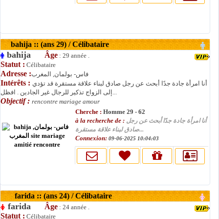
bahija :: (ans 29) / Célibataire
bahija
Âge
: 29 année .
Statut :
Célibataire
Adresse :
فاس- بولمان, المغرب
Intérêts :
أنا امرأة جادة جدًا أبحث عن رجل صادق لبناء علاقة مستقرة قد تؤدي
إلى الزواج تذكير للرجال غير الجادين . افظل...
Objectif :
rencontre mariage amour
Cherche :
Homme 29 - 62
à la recherche de :
أنا امرأة جادة جدًا أبحث عن رجل
صادق لبناء علاقة مستقرة...
Connexion:
09-06-2025 10:04:03
farida :: (ans 24) / Célibataire
farida
Âge
: 24 année .
Statut :
Célibataire