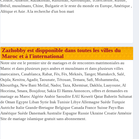
Croatie, Arménie, Kazakhstan, Kurdistan, Azerbaïdjan, Tchétchénie, Russie,
Brésil, musulmans, Chine, Bulgarie et le reste du monde en Europe, Amérique ,
Afrique et Asie. A la recherche d'un bon mari
Zazhobby est dispponible dans toutes les villes du
Maroc et à l'international
Notre site est le premier site de mariages et de rencontres matrimoniales au
Maroc et dans plusieurs pays arabes et musulmans et dans plusieurs villes
marocaines, Casablanca, Rabat, Fès, Fès, Meknès, Tanger, Marrakech, Salé,
Oujda, Kenitra, Agadir, Taounate, Tétouan, Temara, Safi, Mohammedia,
Khouribga, New Bani Mellal, Nador, Taza, Khemisat, Dakhla, Laayoune, Al
Hoceima, Smara, Boujdour, Sakia El Hamra Annonces, offres et demandes en
mariage au Maroc Algérie Arabie Saoudite EAU Koweït Qatar Bahreïn Sultanat
de Oman Egypte Liban Syrie Irak Tunisie Libye Allemagne Suède Turquie
Autriche Italie Grande-Bretagne Belgique Canada France Suisse Pays-Bas
Amérique Suède Danemark Australie Espagne Russie Ukraine Croatie Arménie
Site de mariage islamique gratuit sans abonnement.