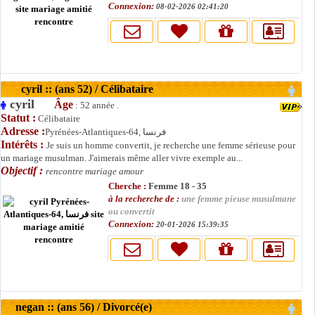
Connexion:
08-02-2026 02:41:20
cyril :: (ans 52) / Célibataire
cyril
Âge
: 52 année .
Statut :
Célibataire
Adresse :
Pyrénées-Atlantiques-64, فرنسا
Intérêts :
Je suis un homme convertit, je recherche une femme sérieuse pour
un mariage musulman. J'aimerais même aller vivre exemple au...
Objectif :
rencontre mariage amour
Cherche :
Femme 18 - 35
à la recherche de :
une femme pieuse musulmane
ou convertit
Connexion:
20-01-2026 15:39:35
negan :: (ans 56) / Divorcé(e)