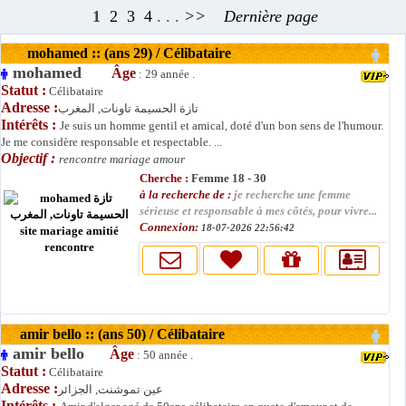
1
2
3
4
. . .
>>
Dernière page
mohamed :: (ans 29) / Célibataire
mohamed
Âge
: 29 année .
Statut :
Célibataire
Adresse :
تازة الحسيمة تاونات, المغرب
Intérêts :
Je suis un homme gentil et amical, doté d'un bon sens de l'humour.
Je me considère responsable et respectable. ...
Objectif :
rencontre mariage amour
Cherche :
Femme 18 - 30
à la recherche de :
je recherche une femme
sérieuse et responsable à mes côtés, pour vivre...
Connexion:
18-07-2026 22:56:42
amir bello :: (ans 50) / Célibataire
amir bello
Âge
: 50 année .
Statut :
Célibataire
Adresse :
عين تموشنت, الجزائر
Intérêts :