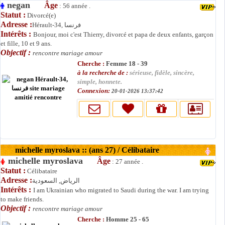
negan
Âge
: 56 année .
Statut :
Divorcé(e)
Adresse :
Hérault-34, فرنسا
Intérêts :
Bonjour, moi c'est Thierry, divorcé et papa de deux enfants, garçon
et fille, 10 et 9 ans.
Objectif :
rencontre mariage amour
Cherche :
Femme 18 - 39
à la recherche de :
sérieuse, fidèle, sincère,
simple, honnete.
Connexion:
20-01-2026 13:37:42
michelle myroslava :: (ans 27) / Célibataire
michelle myroslava
Âge
: 27 année .
Statut :
Célibataire
Adresse :
الرياض, السعودية
Intérêts :
I am Ukrainian who migrated to Saudi during the war. I am trying
to make friends.
Objectif :
rencontre mariage amour
Cherche :
Homme 25 - 65