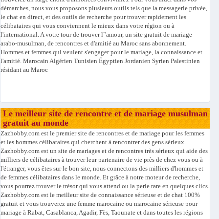
démarches, nous vous proposons plusieurs outils tels que la messagerie privée,
le chat en direct, et des outils de recherche pour trouver rapidement les
célibataires qui vous conviennent le mieux dans votre région ou à
l'international. A votre tour de trouver l`'amour, un site gratuit de mariage
arabo-musulman, de rencontres et d'amitié au Maroc sans abonnement.
Hommes et femmes qui veulent s'engager pour le mariage, la connaissance et
l'amitié. Marocain Algérien Tunisien Égyptien Jordanien Syrien Palestinien
résidant au Maroc
Le meilleur site de rencontre et de mariage musulman
gratuit au monde
Zazhobby.com est le premier site de rencontres et de mariage pour les femmes
et les hommes célibataires qui cherchent à rencontrer des gens sérieux.
Zazhobby.com est un site de mariages et de rencontres très sérieux qui aide des
milliers de célibataires à trouver leur partenaire de vie près de chez vous ou à
l'étranger, vous êtes sur le bon site, nous connectons des milliers d'hommes et
de femmes célibataires dans le monde. Et grâce à notre moteur de recherche,
vous pourrez trouver le trésor qui vous attend ou la perle rare en quelques clics.
Zazhobby.com est le meilleur site de connaissance sérieuse et de chat 100%
gratuit et vous trouverez une femme marocaine ou marocaine sérieuse pour
mariage à Rabat, Casablanca, Agadir, Fès, Taounate et dans toutes les régions