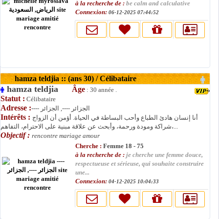
à la recherche de :
be calm and calculative
Connexion:
06-12-2025 07:44:52
hamza teldjia :: (ans 30) / Célibataire
hamza teldjia
Âge
: 30 année .
Statut :
Célibataire
Adresse :
---- الجزائر ----, الجزائر
Intérêts :
أنا إنسان هادئ الطباع وأحب البساطة في الحياة. أؤمن أن الزواج
شراكة ومودة ورحمة، وأبحث عن علاقة مبنية على الاحترام، التفاهم،...
Objectif :
rencontre mariage amour
Cherche :
Femme 18 - 75
à la recherche de :
je cherche une femme douce,
respectueuse et sérieuse, qui souhaite construire
une...
Connexion:
04-12-2025 10:04:33