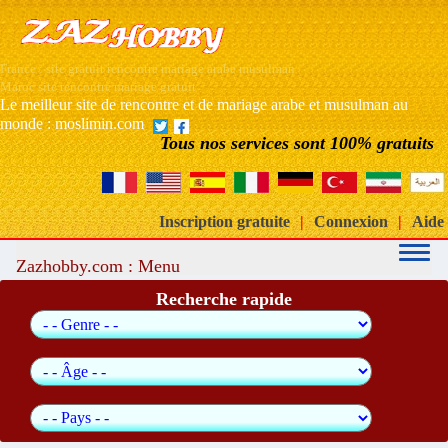
France : site gratuit rencontre mariage arabe musulman
Maroc site rencontre mariage gratuit
Le meilleur site de rencontre et de mariage arabe et musulman au
monde : moslimin.com
Tous nos services sont 100% gratuits
Inscription gratuite
|
Connexion
|
Aide
Zazhobby.com : Menu
Recherche rapide