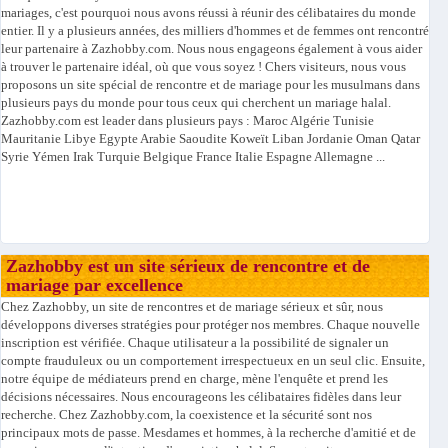
mariages, c'est pourquoi nous avons réussi à réunir des célibataires du monde
entier. Il y a plusieurs années, des milliers d'hommes et de femmes ont rencontré
leur partenaire à Zazhobby.com. Nous nous engageons également à vous aider
à trouver le partenaire idéal, où que vous soyez ! Chers visiteurs, nous vous
proposons un site spécial de rencontre et de mariage pour les musulmans dans
plusieurs pays du monde pour tous ceux qui cherchent un mariage halal.
Zazhobby.com est leader dans plusieurs pays : Maroc Algérie Tunisie
Mauritanie Libye Egypte Arabie Saoudite Koweït Liban Jordanie Oman Qatar
Syrie Yémen Irak Turquie Belgique France Italie Espagne Allemagne ...
Zazhobby est un site sérieux de rencontre et de
mariage par excellence
Chez Zazhobby, un site de rencontres et de mariage sérieux et sûr, nous
développons diverses stratégies pour protéger nos membres. Chaque nouvelle
inscription est vérifiée. Chaque utilisateur a la possibilité de signaler un
compte frauduleux ou un comportement irrespectueux en un seul clic. Ensuite,
notre équipe de médiateurs prend en charge, mène l'enquête et prend les
décisions nécessaires. Nous encourageons les célibataires fidèles dans leur
recherche. Chez Zazhobby.com, la coexistence et la sécurité sont nos
principaux mots de passe. Mesdames et hommes, à la recherche d'amitié et de