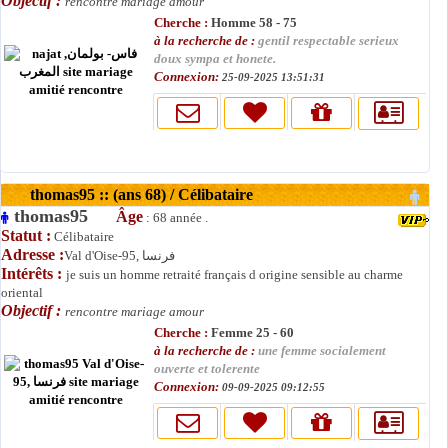
Objectif :
rencontre mariage amour
Cherche :
Homme 58 - 75
à la recherche de :
gentil respectable serieux
doux sympa et honete.
Connexion:
25-09-2025 13:51:31
thomas95 :: (ans 68) / Célibataire
thomas95
Âge
: 68 année .
Statut :
Célibataire
Adresse :
Val d'Oise-95, فرنسا
Intérêts :
je suis un homme retraité français d origine sensible au charme
oriental
Objectif :
rencontre mariage amour
Cherche :
Femme 25 - 60
à la recherche de :
une femme socialement
ouverte et tolerente
Connexion:
09-09-2025 09:12:55