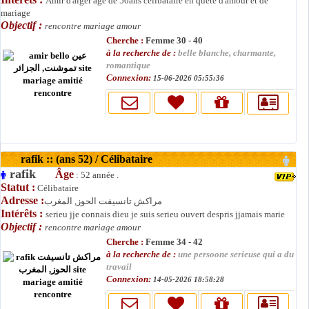
Amir d'alger agé de 50ans célibataire en quete d'amour et de
mariage
Objectif :
rencontre mariage amour
Cherche :
Femme 30 - 40
à la recherche de :
belle blanche, charmante,
romantique
Connexion:
15-06-2026 05:55:36
rafik :: (ans 52) / Célibataire
rafik
Âge
: 52 année .
Statut :
Célibataire
Adresse :
مراكش تانسيفت الحوز, المغرب
Intérêts :
serieu jje connais dieu je suis serieu ouvert despris jjamais marie
Objectif :
rencontre mariage amour
Cherche :
Femme 34 - 42
à la recherche de :
une persoone serieuse qui a du
travail
Connexion:
14-05-2026 18:58:28