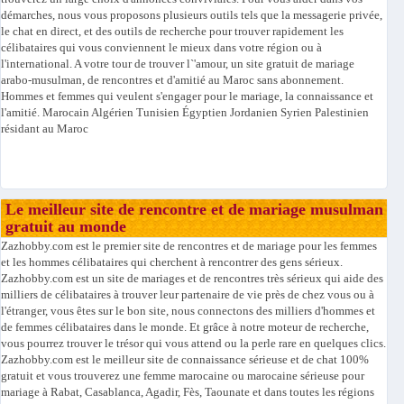
démarches, nous vous proposons plusieurs outils tels que la messagerie privée,
le chat en direct, et des outils de recherche pour trouver rapidement les
célibataires qui vous conviennent le mieux dans votre région ou à
l'international. A votre tour de trouver l`'amour, un site gratuit de mariage
arabo-musulman, de rencontres et d'amitié au Maroc sans abonnement.
Hommes et femmes qui veulent s'engager pour le mariage, la connaissance et
l'amitié. Marocain Algérien Tunisien Égyptien Jordanien Syrien Palestinien
résidant au Maroc
Le meilleur site de rencontre et de mariage musulman
gratuit au monde
Zazhobby.com est le premier site de rencontres et de mariage pour les femmes
et les hommes célibataires qui cherchent à rencontrer des gens sérieux.
Zazhobby.com est un site de mariages et de rencontres très sérieux qui aide des
milliers de célibataires à trouver leur partenaire de vie près de chez vous ou à
l'étranger, vous êtes sur le bon site, nous connectons des milliers d'hommes et
de femmes célibataires dans le monde. Et grâce à notre moteur de recherche,
vous pourrez trouver le trésor qui vous attend ou la perle rare en quelques clics.
Zazhobby.com est le meilleur site de connaissance sérieuse et de chat 100%
gratuit et vous trouverez une femme marocaine ou marocaine sérieuse pour
mariage à Rabat, Casablanca, Agadir, Fès, Taounate et dans toutes les régions