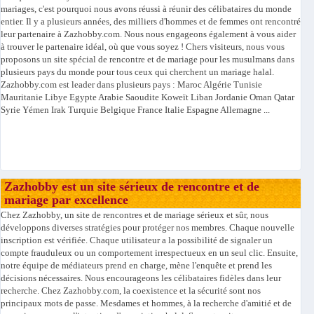
mariages, c'est pourquoi nous avons réussi à réunir des célibataires du monde
entier. Il y a plusieurs années, des milliers d'hommes et de femmes ont rencontré
leur partenaire à Zazhobby.com. Nous nous engageons également à vous aider
à trouver le partenaire idéal, où que vous soyez ! Chers visiteurs, nous vous
proposons un site spécial de rencontre et de mariage pour les musulmans dans
plusieurs pays du monde pour tous ceux qui cherchent un mariage halal.
Zazhobby.com est leader dans plusieurs pays : Maroc Algérie Tunisie
Mauritanie Libye Egypte Arabie Saoudite Koweït Liban Jordanie Oman Qatar
Syrie Yémen Irak Turquie Belgique France Italie Espagne Allemagne ...
Zazhobby est un site sérieux de rencontre et de
mariage par excellence
Chez Zazhobby, un site de rencontres et de mariage sérieux et sûr, nous
développons diverses stratégies pour protéger nos membres. Chaque nouvelle
inscription est vérifiée. Chaque utilisateur a la possibilité de signaler un
compte frauduleux ou un comportement irrespectueux en un seul clic. Ensuite,
notre équipe de médiateurs prend en charge, mène l'enquête et prend les
décisions nécessaires. Nous encourageons les célibataires fidèles dans leur
recherche. Chez Zazhobby.com, la coexistence et la sécurité sont nos
principaux mots de passe. Mesdames et hommes, à la recherche d'amitié et de