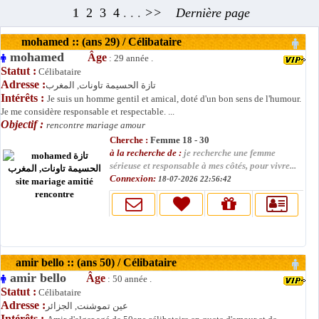
1
2
3
4
. . .
>>
Dernière page
mohamed :: (ans 29) / Célibataire
mohamed
Âge
: 29 année .
Statut :
Célibataire
Adresse :
تازة الحسيمة تاونات, المغرب
Intérêts :
Je suis un homme gentil et amical, doté d'un bon sens de l'humour.
Je me considère responsable et respectable. ...
Objectif :
rencontre mariage amour
Cherche :
Femme 18 - 30
à la recherche de :
je recherche une femme
sérieuse et responsable à mes côtés, pour vivre...
Connexion:
18-07-2026 22:56:42
amir bello :: (ans 50) / Célibataire
amir bello
Âge
: 50 année .
Statut :
Célibataire
Adresse :
عين تموشنت, الجزائر
Intérêts :