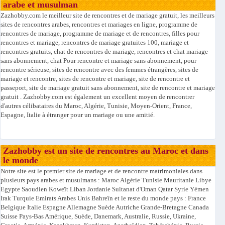
arabe et musulman
Zazhobby.com le meilleur site de rencontres et de mariage gratuit, les meilleurs
sites de rencontres arabes, rencontres et mariages en ligne, programme de
rencontres de mariage, programme de mariage et de rencontres, filles pour
rencontres et mariage, rencontres de mariage gratuites 100, mariage et
rencontres gratuits, chat de rencontres de mariage, rencontres et chat mariage
sans abonnement, chat Pour rencontre et mariage sans abonnement, pour
rencontre sérieuse, sites de rencontre avec des femmes étrangères, sites de
mariage et rencontre, sites de rencontre et mariage, site de rencontre et
passeport, site de mariage gratuit sans abonnement, site de rencontre et mariage
gratuit . Zazhobby.com est également un excellent moyen de rencontrer
d'autres célibataires du Maroc, Algérie, Tunisie, Moyen-Orient, France,
Espagne, Italie à étranger pour un mariage ou une amitié.
Zazhobby est un site de rencontres au Maroc et dans
le monde
Notre site est le premier site de mariage et de rencontre matrimoniales dans
plusieurs pays arabes et musulmans : Maroc Algérie Tunisie Mauritanie Libye
Egypte Saoudien Koweït Liban Jordanie Sultanat d'Oman Qatar Syrie Yémen
Irak Turquie Emirats Arabes Unis Bahreïn et le reste du monde pays : France
Belgique Italie Espagne Allemagne Suède Autriche Grande-Bretagne Canada
Suisse Pays-Bas Amérique, Suède, Danemark, Australie, Russie, Ukraine,