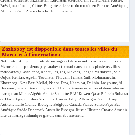
Croatie, Arménie, Kazakhstan, Kurdistan, Azerbaïdjan, Tchétchénie, Russie,
Brésil, musulmans, Chine, Bulgarie et le reste du monde en Europe, Amérique ,
Afrique et Asie. A la recherche d'un bon mari
Zazhobby est dispponible dans toutes les villes du
Maroc et à l'international
Notre site est le premier site de mariages et de rencontres matrimoniales au
Maroc et dans plusieurs pays arabes et musulmans et dans plusieurs villes
marocaines, Casablanca, Rabat, Fès, Fès, Meknès, Tanger, Marrakech, Salé,
Oujda, Kenitra, Agadir, Taounate, Tétouan, Temara, Safi, Mohammedia,
Khouribga, New Bani Mellal, Nador, Taza, Khemisat, Dakhla, Laayoune, Al
Hoceima, Smara, Boujdour, Sakia El Hamra Annonces, offres et demandes en
mariage au Maroc Algérie Arabie Saoudite EAU Koweït Qatar Bahreïn Sultanat
de Oman Egypte Liban Syrie Irak Tunisie Libye Allemagne Suède Turquie
Autriche Italie Grande-Bretagne Belgique Canada France Suisse Pays-Bas
Amérique Suède Danemark Australie Espagne Russie Ukraine Croatie Arménie
Site de mariage islamique gratuit sans abonnement.