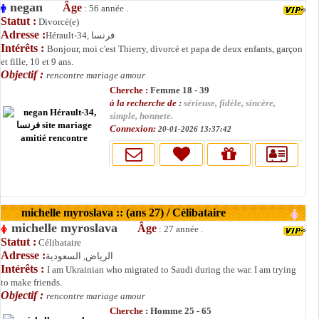
negan
Âge
: 56 année .
Statut :
Divorcé(e)
Adresse :
Hérault-34, فرنسا
Intérêts :
Bonjour, moi c'est Thierry, divorcé et papa de deux enfants, garçon
et fille, 10 et 9 ans.
Objectif :
rencontre mariage amour
Cherche :
Femme 18 - 39
à la recherche de :
sérieuse, fidèle, sincère,
simple, honnete.
Connexion:
20-01-2026 13:37:42
michelle myroslava :: (ans 27) / Célibataire
michelle myroslava
Âge
: 27 année .
Statut :
Célibataire
Adresse :
الرياض, السعودية
Intérêts :
I am Ukrainian who migrated to Saudi during the war. I am trying
to make friends.
Objectif :
rencontre mariage amour
Cherche :
Homme 25 - 65