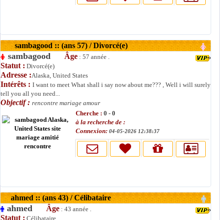
sambagood :: (ans 57) / Divorcé(e)
sambagood
Âge
: 57 année .
Statut :
Divorcé(e)
Adresse :
Alaska, United States
Intérêts :
I want to meet What shall i say now about me??? , Well i will surely
tell you all you need...
Objectif :
rencontre mariage amour
Cherche :
0 - 0
à la recherche de :
Connexion:
04-05-2026 12:38:37
ahmed :: (ans 43) / Célibataire
ahmed
Âge
: 43 année .
Statut :
Célibataire