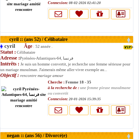
Connexion:
08-02-2026 02:41:20
cyril :: (ans 52) / Célibataire
cyril
Âge
: 52 année .
Statut :
Célibataire
Adresse :
Pyrénées-Atlantiques-64, فرنسا
Intérêts :
Je suis un homme convertit, je recherche une femme sérieuse pour
un mariage musulman. J'aimerais même aller vivre exemple au...
Objectif :
rencontre mariage amour
Cherche :
Femme 18 - 35
à la recherche de :
une femme pieuse musulmane
ou convertit
Connexion:
20-01-2026 15:39:35
negan :: (ans 56) / Divorcé(e)