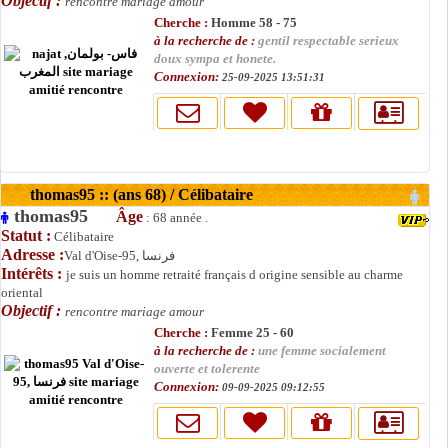
Objectif :
rencontre mariage amour
Cherche :
Homme 58 - 75
à la recherche de :
gentil respectable serieux
doux sympa et honete.
Connexion:
25-09-2025 13:51:31
thomas95 :: (ans 68) / Célibataire
thomas95
Âge
: 68 année .
Statut :
Célibataire
Adresse :
Val d'Oise-95, فرنسا
Intérêts :
je suis un homme retraité français d origine sensible au charme
oriental
Objectif :
rencontre mariage amour
Cherche :
Femme 25 - 60
à la recherche de :
une femme socialement
ouverte et tolerente
Connexion:
09-09-2025 09:12:55