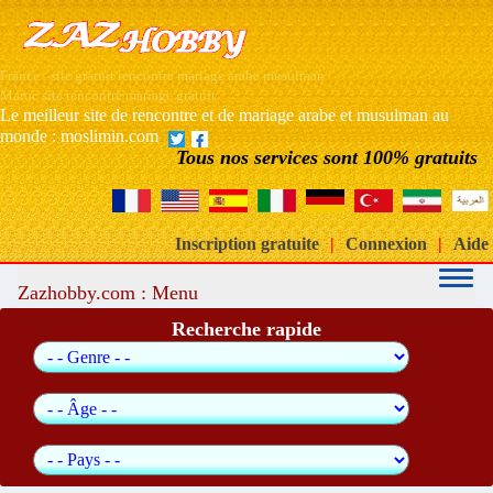
France : site gratuit rencontre mariage arabe musulman
Maroc site rencontre mariage gratuit
Le meilleur site de rencontre et de mariage arabe et musulman au
monde : moslimin.com
Tous nos services sont 100% gratuits
Inscription gratuite
|
Connexion
|
Aide
Zazhobby.com : Menu
Recherche rapide