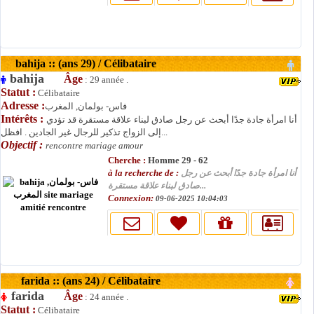
bahija :: (ans 29) / Célibataire
bahija
Âge
: 29 année .
Statut :
Célibataire
Adresse :
فاس- بولمان, المغرب
Intérêts :
أنا امرأة جادة جدًا أبحث عن رجل صادق لبناء علاقة مستقرة قد تؤدي
إلى الزواج تذكير للرجال غير الجادين . افظل...
Objectif :
rencontre mariage amour
Cherche :
Homme 29 - 62
à la recherche de :
أنا امرأة جادة جدًا أبحث عن رجل
صادق لبناء علاقة مستقرة...
Connexion:
09-06-2025 10:04:03
farida :: (ans 24) / Célibataire
farida
Âge
: 24 année .
Statut :
Célibataire