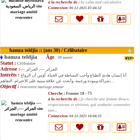
à la recherche de :
be calm and calculative
Connexion:
06-12-2025 07:44:52
hamza teldjia :: (ans 30) / Célibataire
hamza teldjia
Âge
: 30 année .
Statut :
Célibataire
Adresse :
---- الجزائر ----, الجزائر
Intérêts :
أنا إنسان هادئ الطباع وأحب البساطة في الحياة. أؤمن أن الزواج
شراكة ومودة ورحمة، وأبحث عن علاقة مبنية على الاحترام، التفاهم،...
Objectif :
rencontre mariage amour
Cherche :
Femme 18 - 75
à la recherche de :
je cherche une femme douce,
respectueuse et sérieuse, qui souhaite construire
une...
Connexion:
04-12-2025 10:04:33