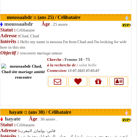
moussaabdr :: (ans 25) / Célibataire
moussaabdr
Âge
: 25 année .
Statut :
Célibataire
Adresse :
Chad, Chad
Intérêts :
Hello my name is moussa I'm from Chad and I'm looking for wife
here in this site
Objectif :
rencontre mariage amour
Cherche :
Femme 18 - 75
à la recherche de :
salut hello
Connexion:
13-07-2025 07:05:07
hayate :: (ans 30) / Célibataire
hayate
Âge
: 30 année .
Statut :
Célibataire
Adresse :
فاس- بولمان, المغرب
Intérêts :
ابحث عن زوج محترم مهذب ليشاركني حياتي للزواج انا زوجة طيبة و