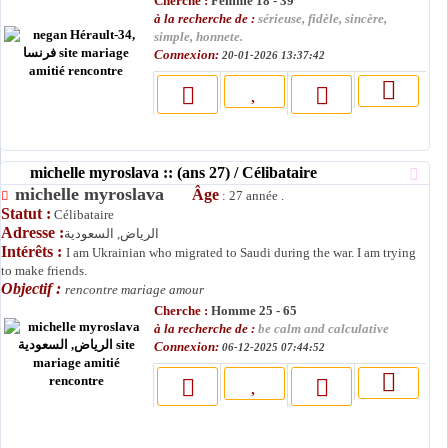
Cherche :
Femme 18 - 39
à la recherche de :
sérieuse, fidèle, sincère,
simple, honnete.
Connexion:
20-01-2026 13:37:42
michelle myroslava :: (ans 27) / Célibataire
michelle myroslava
Âge
: 27 année .
Statut :
Célibataire
Adresse :
الرياض, السعودية
Intérêts :
I am Ukrainian who migrated to Saudi during the war. I am trying
to make friends.
Objectif :
rencontre mariage amour
Cherche :
Homme 25 - 65
à la recherche de :
be calm and calculative
Connexion:
06-12-2025 07:44:52