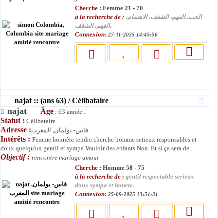
Cherche :
Femme 21 - 70
à la recherche de :
الحب، الفهم، الشغف، الاهتمام،
الفهم، الشغف،
Connexion:
27-11-2025 14:45:50
najat :: (ans 63) / Célibataire
najat
Âge
: 63 année .
Statut :
Célibataire
Adresse :
فاس- بولمان, المغرب
Intérêts :
Femme honnête tendre cherche homme setieux responsables et
doux quelqu'un gentil et sympa Vouloir des enfants Non. Et si ça sera de...
Objectif :
rencontre mariage amour
Cherche :
Homme 58 - 75
à la recherche de :
gentil respectable serieux
doux sympa et honete.
Connexion:
25-09-2025 13:51:31