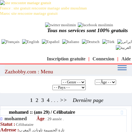
France : site gratuit rencontre mariage arabe musulman
Maroc site rencontre mariage gratuit
Le meilleur site de rencontre et de mariage arabe et musulman au
monde : moslimin.com
Tous nos services sont 100% gratuits
Inscription gratuite
|
Connexion
|
Aide
Zazhobby.com : Menu
Recherche rapide
1
2
3
4
. . .
>>
Dernière page
mohamed :: (ans 29) / Célibataire
mohamed
Âge
: 29 année .
Statut :
Célibataire
Adresse :
تازة الحسيمة تاونات, المغرب