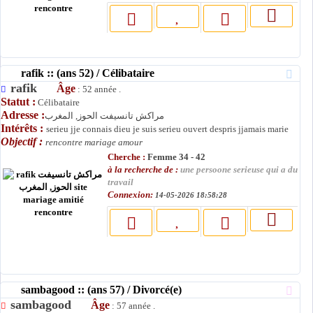
rafik :: (ans 52) / Célibataire
rafik
Âge
: 52 année .
Statut :
Célibataire
Adresse :
مراكش تانسيفت الحوز, المغرب
Intérêts :
serieu jje connais dieu je suis serieu ouvert despris jjamais marie
Objectif :
rencontre mariage amour
Cherche :
Femme 34 - 42
à la recherche de :
une persoone serieuse qui a du
travail
Connexion:
14-05-2026 18:58:28
sambagood :: (ans 57) / Divorcé(e)
sambagood
Âge
: 57 année .