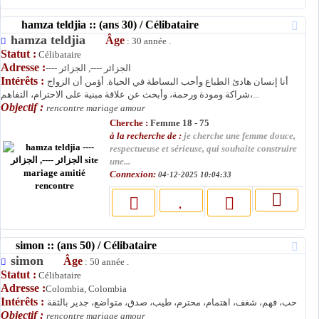
hamza teldjia :: (ans 30) / Célibataire
hamza teldjia
Âge
: 30 année .
Statut :
Célibataire
Adresse :
---- الجزائر ----, الجزائر
Intérêts :
أنا إنسان هادئ الطباع وأحب البساطة في الحياة. أؤمن أن الزواج
شراكة ومودة ورحمة، وأبحث عن علاقة مبنية على الاحترام، التفاهم،...
Objectif :
rencontre mariage amour
Cherche :
Femme 18 - 75
à la recherche de :
je cherche une femme douce,
respectueuse et sérieuse, qui souhaite construire
une...
Connexion:
04-12-2025 10:04:33
simon :: (ans 50) / Célibataire
simon
Âge
: 50 année .
Statut :
Célibataire
Adresse :
Colombia, Colombia
Intérêts :
حب، فهم، شغف، اهتمام، محترم، طيب، صدق، متواضع، جدير بالثقة
Objectif :
rencontre mariage amour