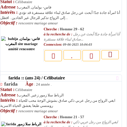
Statut :
Célibataire
Adresse :
فاس- بولمان, المغرب
Intérêts :
أنا امرأة جادة جدًا أبحث عن رجل صادق لبناء علاقة مستقرة قد تؤدي
إلى الزواج تذكير للرجال غير الجادين . افظل...
Objectif :
rencontre mariage amour
Cherche :
Homme 29 - 62
à la recherche de :
أنا امرأة جادة جدًا أبحث عن رجل
صادق لبناء علاقة مستقرة...
Connexion:
09-06-2025 10:04:03
farida :: (ans 24) / Célibataire
farida
Âge
: 24 année .
Statut :
Célibataire
Adresse :
الرباط سلا زمور زعير, المغرب
Intérêts :
ابغي الزواج من رجل عربي ذكي صادق بشوش الوجة محب للحياة
رومنسي طبعا يعشق الحياة الاسرية
Objectif :
rencontre mariage amour
Cherche :
Homme 21 - 57
à la recherche de :
ابغي الزواج من رجل عربي ذكي