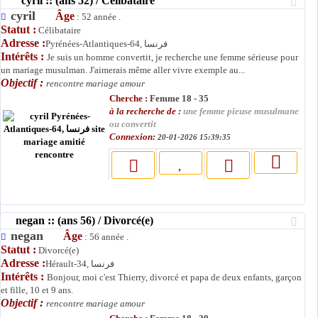
cyril :: (ans 52) / Célibataire
cyril
Âge
: 52 année .
Statut :
Célibataire
Adresse :
Pyrénées-Atlantiques-64, فرنسا
Intérêts :
Je suis un homme convertit, je recherche une femme sérieuse pour
un mariage musulman. J'aimerais même aller vivre exemple au...
Objectif :
rencontre mariage amour
Cherche :
Femme 18 - 35
à la recherche de :
une femme pieuse musulmane
ou convertit
Connexion:
20-01-2026 15:39:35
negan :: (ans 56) / Divorcé(e)
negan
Âge
: 56 année .
Statut :
Divorcé(e)
Adresse :
Hérault-34, فرنسا
Intérêts :
Bonjour, moi c'est Thierry, divorcé et papa de deux enfants, garçon
et fille, 10 et 9 ans.
Objectif :
rencontre mariage amour