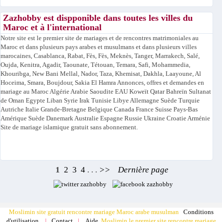
Zazhobby est dispponible dans toutes les villes du
Maroc et à l'international
Notre site est le premier site de mariages et de rencontres matrimoniales au
Maroc et dans plusieurs pays arabes et musulmans et dans plusieurs villes
marocaines, Casablanca, Rabat, Fès, Fès, Meknès, Tanger, Marrakech, Salé,
Oujda, Kenitra, Agadir, Taounate, Tétouan, Temara, Safi, Mohammedia,
Khouribga, New Bani Mellal, Nador, Taza, Khemisat, Dakhla, Laayoune, Al
Hoceima, Smara, Boujdour, Sakia El Hamra Annonces, offres et demandes en
mariage au Maroc Algérie Arabie Saoudite EAU Koweït Qatar Bahreïn Sultanat
de Oman Egypte Liban Syrie Irak Tunisie Libye Allemagne Suède Turquie
Autriche Italie Grande-Bretagne Belgique Canada France Suisse Pays-Bas
Amérique Suède Danemark Australie Espagne Russie Ukraine Croatie Arménie
Site de mariage islamique gratuit sans abonnement.
1
2
3
4
. . .
>>
Dernière page
Moslimin site gratuit rencontre mariage Maroc arabe musulman
Conditions
Moslimin le premier site rencontre mariage
d'utilisation
|
Contact
|
Aide