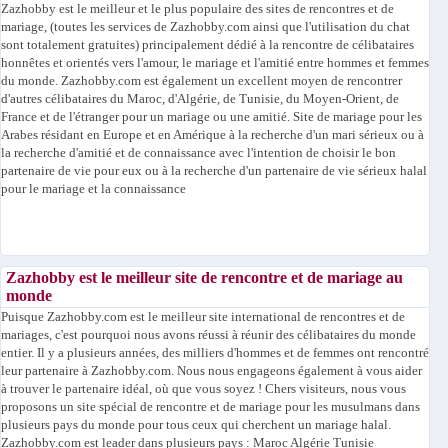
Zazhobby est le meilleur et le plus populaire des sites de rencontres et de
mariage, (toutes les services de Zazhobby.com ainsi que l'utilisation du chat
sont totalement gratuites) principalement dédié à la rencontre de célibataires
honnêtes et orientés vers l'amour, le mariage et l'amitié entre hommes et femmes
du monde. Zazhobby.com est également un excellent moyen de rencontrer
d'autres célibataires du Maroc, d'Algérie, de Tunisie, du Moyen-Orient, de
France et de l'étranger pour un mariage ou une amitié. Site de mariage pour les
Arabes résidant en Europe et en Amérique à la recherche d'un mari sérieux ou à
la recherche d'amitié et de connaissance avec l'intention de choisir le bon
partenaire de vie pour eux ou à la recherche d'un partenaire de vie sérieux halal
pour le mariage et la connaissance
Zazhobby est le meilleur site de rencontre et de mariage au
monde
Puisque Zazhobby.com est le meilleur site international de rencontres et de
mariages, c'est pourquoi nous avons réussi à réunir des célibataires du monde
entier. Il y a plusieurs années, des milliers d'hommes et de femmes ont rencontré
leur partenaire à Zazhobby.com. Nous nous engageons également à vous aider
à trouver le partenaire idéal, où que vous soyez ! Chers visiteurs, nous vous
proposons un site spécial de rencontre et de mariage pour les musulmans dans
plusieurs pays du monde pour tous ceux qui cherchent un mariage halal.
Zazhobby.com est leader dans plusieurs pays : Maroc Algérie Tunisie