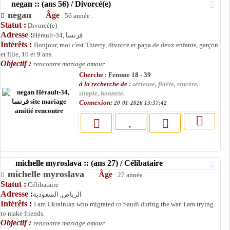
negan :: (ans 56) / Divorcé(e)
negan
Âge
: 56 année .
Statut :
Divorcé(e)
Adresse :
Hérault-34, فرنسا
Intérêts :
Bonjour, moi c'est Thierry, divorcé et papa de deux enfants, garçon
et fille, 10 et 9 ans.
Objectif :
rencontre mariage amour
Cherche :
Femme 18 - 39
à la recherche de :
sérieuse, fidèle, sincère,
simple, honnete.
Connexion:
20-01-2026 13:37:42
michelle myroslava :: (ans 27) / Célibataire
michelle myroslava
Âge
: 27 année .
Statut :
Célibataire
Adresse :
الرياض, السعودية
Intérêts :
I am Ukrainian who migrated to Saudi during the war. I am trying
to make friends.
Objectif :
rencontre mariage amour