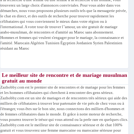
à la recherche d'une femme ou une femme à la recherche d'un homme, vous
trouverez un large choix d'annonces conviviales. Pour vous aider dans vos
démarches, nous vous proposons plusieurs outils tels que la messagerie privée,
le chat en direct, et des outils de recherche pour trouver rapidement les
célibataires qui vous conviennent le mieux dans votre région ou à
l'international. A votre tour de trouver l`'amour, un site gratuit de mariage
arabo-musulman, de rencontres et d'amitié au Maroc sans abonnement.
Hommes et femmes qui veulent s'engager pour le mariage, la connaissance et
l'amitié. Marocain Algérien Tunisien Égyptien Jordanien Syrien Palestinien
résidant au Maroc
Le meilleur site de rencontre et de mariage musulman
gratuit au monde
Zazhobby.com est le premier site de rencontres et de mariage pour les femmes
et les hommes célibataires qui cherchent à rencontrer des gens sérieux.
Zazhobby.com est un site de mariages et de rencontres très sérieux qui aide des
milliers de célibataires à trouver leur partenaire de vie près de chez vous ou à
l'étranger, vous êtes sur le bon site, nous connectons des milliers d'hommes et
de femmes célibataires dans le monde. Et grâce à notre moteur de recherche,
vous pourrez trouver le trésor qui vous attend ou la perle rare en quelques clics.
Zazhobby.com est le meilleur site de connaissance sérieuse et de chat 100%
gratuit et vous trouverez une femme marocaine ou marocaine sérieuse pour