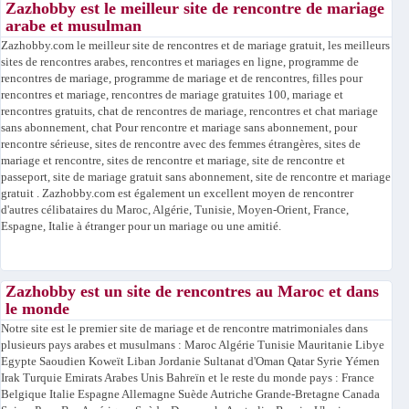
Zazhobby est le meilleur site de rencontre de mariage
arabe et musulman
Zazhobby.com le meilleur site de rencontres et de mariage gratuit, les meilleurs
sites de rencontres arabes, rencontres et mariages en ligne, programme de
rencontres de mariage, programme de mariage et de rencontres, filles pour
rencontres et mariage, rencontres de mariage gratuites 100, mariage et
rencontres gratuits, chat de rencontres de mariage, rencontres et chat mariage
sans abonnement, chat Pour rencontre et mariage sans abonnement, pour
rencontre sérieuse, sites de rencontre avec des femmes étrangères, sites de
mariage et rencontre, sites de rencontre et mariage, site de rencontre et
passeport, site de mariage gratuit sans abonnement, site de rencontre et mariage
gratuit . Zazhobby.com est également un excellent moyen de rencontrer
d'autres célibataires du Maroc, Algérie, Tunisie, Moyen-Orient, France,
Espagne, Italie à étranger pour un mariage ou une amitié.
Zazhobby est un site de rencontres au Maroc et dans
le monde
Notre site est le premier site de mariage et de rencontre matrimoniales dans
plusieurs pays arabes et musulmans : Maroc Algérie Tunisie Mauritanie Libye
Egypte Saoudien Koweït Liban Jordanie Sultanat d'Oman Qatar Syrie Yémen
Irak Turquie Emirats Arabes Unis Bahreïn et le reste du monde pays : France
Belgique Italie Espagne Allemagne Suède Autriche Grande-Bretagne Canada