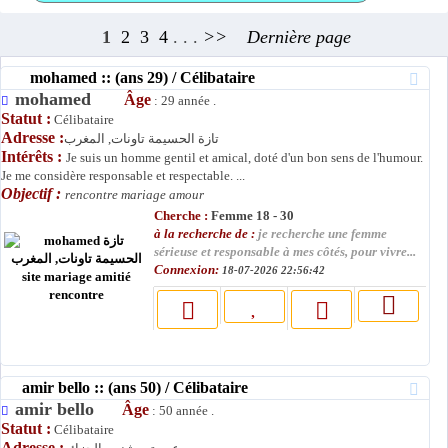
1
2
3
4
. . .
>>
Dernière page
mohamed :: (ans 29) / Célibataire
mohamed
Âge
: 29 année .
Statut :
Célibataire
Adresse :
تازة الحسيمة تاونات, المغرب
Intérêts :
Je suis un homme gentil et amical, doté d'un bon sens de l'humour.
Je me considère responsable et respectable. ...
Objectif :
rencontre mariage amour
Cherche :
Femme 18 - 30
à la recherche de :
je recherche une femme
sérieuse et responsable à mes côtés, pour vivre...
Connexion:
18-07-2026 22:56:42
amir bello :: (ans 50) / Célibataire
amir bello
Âge
: 50 année .
Statut :
Célibataire
Adresse :