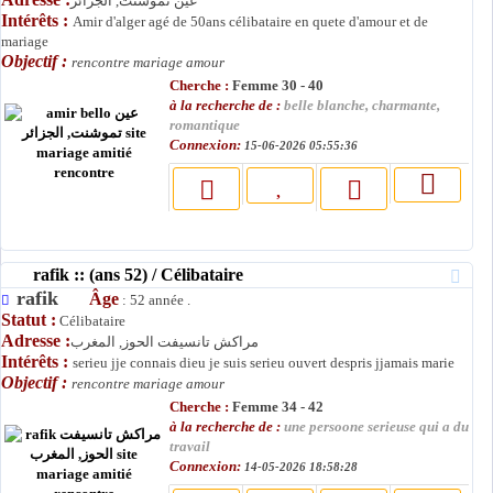
عين تموشنت, الجزائر
Intérêts :
Amir d'alger agé de 50ans célibataire en quete d'amour et de
mariage
Objectif :
rencontre mariage amour
Cherche :
Femme 30 - 40
à la recherche de :
belle blanche, charmante,
romantique
Connexion:
15-06-2026 05:55:36
rafik :: (ans 52) / Célibataire
rafik
Âge
: 52 année .
Statut :
Célibataire
Adresse :
مراكش تانسيفت الحوز, المغرب
Intérêts :
serieu jje connais dieu je suis serieu ouvert despris jjamais marie
Objectif :
rencontre mariage amour
Cherche :
Femme 34 - 42
à la recherche de :
une persoone serieuse qui a du
travail
Connexion:
14-05-2026 18:58:28