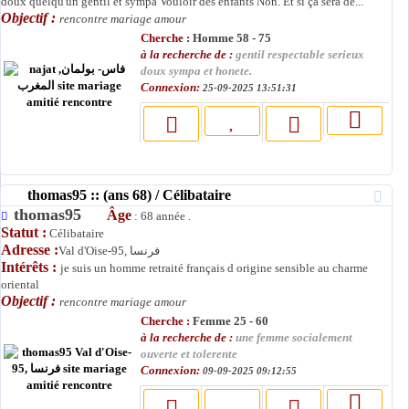
doux quelqu'un gentil et sympa Vouloir des enfants Non. Et si ça sera de...
Objectif :
rencontre mariage amour
Cherche :
Homme 58 - 75
à la recherche de :
gentil respectable serieux
doux sympa et honete.
Connexion:
25-09-2025 13:51:31
thomas95 :: (ans 68) / Célibataire
thomas95
Âge
: 68 année .
Statut :
Célibataire
Adresse :
Val d'Oise-95, فرنسا
Intérêts :
je suis un homme retraité français d origine sensible au charme
oriental
Objectif :
rencontre mariage amour
Cherche :
Femme 25 - 60
à la recherche de :
une femme socialement
ouverte et tolerente
Connexion:
09-09-2025 09:12:55