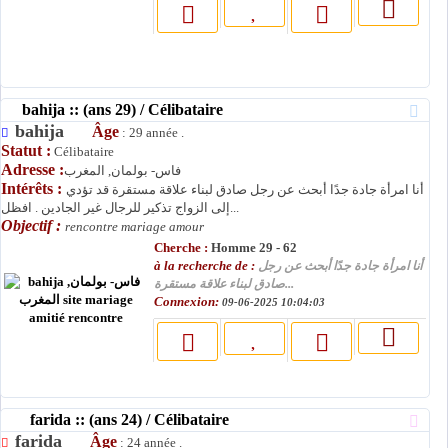
bahija :: (ans 29) / Célibataire
bahija
Âge
: 29 année .
Statut :
Célibataire
Adresse :
فاس- بولمان, المغرب
Intérêts :
أنا امرأة جادة جدًا أبحث عن رجل صادق لبناء علاقة مستقرة قد تؤدي
إلى الزواج تذكير للرجال غير الجادين . افظل...
Objectif :
rencontre mariage amour
Cherche :
Homme 29 - 62
à la recherche de :
أنا امرأة جادة جدًا أبحث عن رجل
صادق لبناء علاقة مستقرة...
Connexion:
09-06-2025 10:04:03
farida :: (ans 24) / Célibataire
farida
Âge
: 24 année .