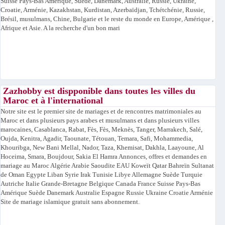
Suisse Pays-Bas Amérique, Suède, Danemark, Australie, Russie, Ukraine,
Croatie, Arménie, Kazakhstan, Kurdistan, Azerbaïdjan, Tchétchénie, Russie,
Brésil, musulmans, Chine, Bulgarie et le reste du monde en Europe, Amérique ,
Afrique et Asie. A la recherche d'un bon mari
Zazhobby est dispponible dans toutes les villes du
Maroc et à l'international
Notre site est le premier site de mariages et de rencontres matrimoniales au
Maroc et dans plusieurs pays arabes et musulmans et dans plusieurs villes
marocaines, Casablanca, Rabat, Fès, Fès, Meknès, Tanger, Marrakech, Salé,
Oujda, Kenitra, Agadir, Taounate, Tétouan, Temara, Safi, Mohammedia,
Khouribga, New Bani Mellal, Nador, Taza, Khemisat, Dakhla, Laayoune, Al
Hoceima, Smara, Boujdour, Sakia El Hamra Annonces, offres et demandes en
mariage au Maroc Algérie Arabie Saoudite EAU Koweït Qatar Bahreïn Sultanat
de Oman Egypte Liban Syrie Irak Tunisie Libye Allemagne Suède Turquie
Autriche Italie Grande-Bretagne Belgique Canada France Suisse Pays-Bas
Amérique Suède Danemark Australie Espagne Russie Ukraine Croatie Arménie
Site de mariage islamique gratuit sans abonnement.