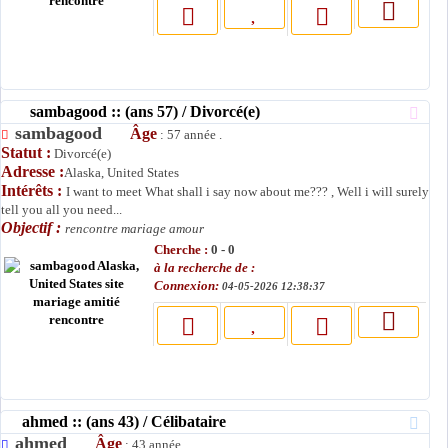
sambagood :: (ans 57) / Divorcé(e)
sambagood
Âge
: 57 année .
Statut :
Divorcé(e)
Adresse :
Alaska, United States
Intérêts :
I want to meet What shall i say now about me??? , Well i will surely
tell you all you need...
Objectif :
rencontre mariage amour
Cherche :
0 - 0
à la recherche de :
Connexion:
04-05-2026 12:38:37
ahmed :: (ans 43) / Célibataire
ahmed
Âge
: 43 année .