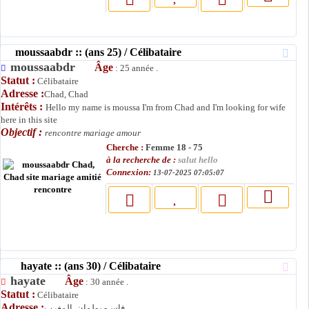
moussaabdr :: (ans 25) / Célibataire
moussaabdr
Âge
: 25 année .
Statut :
Célibataire
Adresse :
Chad, Chad
Intérêts :
Hello my name is moussa I'm from Chad and I'm looking for wife
here in this site
Objectif :
rencontre mariage amour
Cherche :
Femme 18 - 75
à la recherche de :
salut hello
Connexion:
13-07-2025 07:05:07
hayate :: (ans 30) / Célibataire
hayate
Âge
: 30 année .
Statut :
Célibataire
Adresse :
فاس- بولمان, المغرب