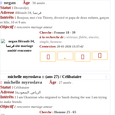
negan
Âge
: 56 année .
Statut :
Divorcé(e)
Adresse :
Hérault-34, فرنسا
Intérêts :
Bonjour, moi c'est Thierry, divorcé et papa de deux enfants, garçon
et fille, 10 et 9 ans.
Objectif :
rencontre mariage amour
Cherche :
Femme 18 - 39
à la recherche de :
sérieuse, fidèle, sincère,
simple, honnete.
Connexion:
20-01-2026 13:37:42
michelle myroslava :: (ans 27) / Célibataire
michelle myroslava
Âge
: 27 année .
Statut :
Célibataire
Adresse :
الرياض, السعودية
Intérêts :
I am Ukrainian who migrated to Saudi during the war. I am trying
to make friends.
Objectif :
rencontre mariage amour
Cherche :
Homme 25 - 65