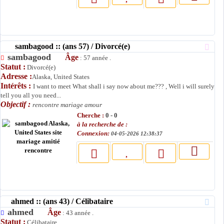
sambagood :: (ans 57) / Divorcé(e)
sambagood
Âge
: 57 année .
Statut :
Divorcé(e)
Adresse :
Alaska, United States
Intérêts :
I want to meet What shall i say now about me??? , Well i will surely
tell you all you need...
Objectif :
rencontre mariage amour
Cherche :
0 - 0
à la recherche de :
Connexion:
04-05-2026 12:38:37
ahmed :: (ans 43) / Célibataire
ahmed
Âge
: 43 année .
Statut :
Célibataire