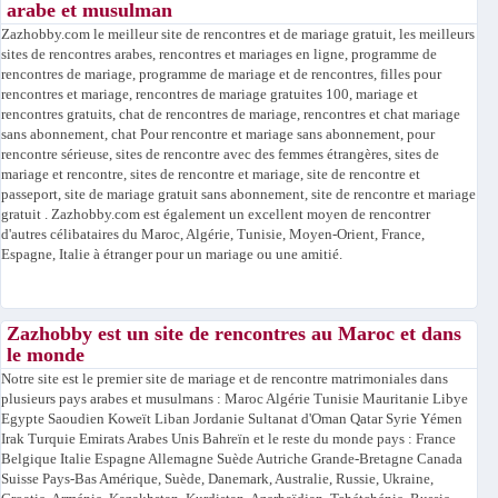
arabe et musulman
Zazhobby.com le meilleur site de rencontres et de mariage gratuit, les meilleurs
sites de rencontres arabes, rencontres et mariages en ligne, programme de
rencontres de mariage, programme de mariage et de rencontres, filles pour
rencontres et mariage, rencontres de mariage gratuites 100, mariage et
rencontres gratuits, chat de rencontres de mariage, rencontres et chat mariage
sans abonnement, chat Pour rencontre et mariage sans abonnement, pour
rencontre sérieuse, sites de rencontre avec des femmes étrangères, sites de
mariage et rencontre, sites de rencontre et mariage, site de rencontre et
passeport, site de mariage gratuit sans abonnement, site de rencontre et mariage
gratuit . Zazhobby.com est également un excellent moyen de rencontrer
d'autres célibataires du Maroc, Algérie, Tunisie, Moyen-Orient, France,
Espagne, Italie à étranger pour un mariage ou une amitié.
Zazhobby est un site de rencontres au Maroc et dans
le monde
Notre site est le premier site de mariage et de rencontre matrimoniales dans
plusieurs pays arabes et musulmans : Maroc Algérie Tunisie Mauritanie Libye
Egypte Saoudien Koweït Liban Jordanie Sultanat d'Oman Qatar Syrie Yémen
Irak Turquie Emirats Arabes Unis Bahreïn et le reste du monde pays : France
Belgique Italie Espagne Allemagne Suède Autriche Grande-Bretagne Canada
Suisse Pays-Bas Amérique, Suède, Danemark, Australie, Russie, Ukraine,