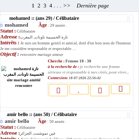
1
2
3
4
. . .
>>
Dernière page
mohamed :: (ans 29) / Célibataire
mohamed
Âge
: 29 année .
Statut :
Célibataire
Adresse :
تازة الحسيمة تاونات, المغرب
Intérêts :
Je suis un homme gentil et amical, doté d'un bon sens de l'humour.
Je me considère responsable et respectable. ...
Objectif :
rencontre mariage amour
Cherche :
Femme 18 - 30
à la recherche de :
je recherche une femme
sérieuse et responsable à mes côtés, pour vivre...
Connexion:
18-07-2026 22:56:42
amir bello :: (ans 50) / Célibataire
amir bello
Âge
: 50 année .
Statut :
Célibataire
Adresse :
عين تموشنت, الجزائر
Intérêts :