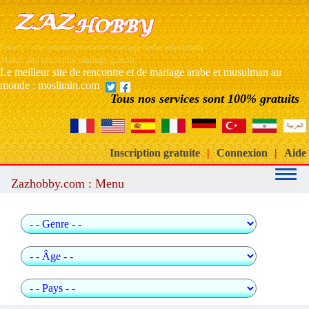
France : site gratuit rencontre mariage arabe musulman
Maroc site rencontre mariage gratuit
Le meilleur site de rencontre et de mariage arabe et musulman au
monde : moslimin.com
Tous nos services sont 100% gratuits
Inscription gratuite
|
Connexion
|
Aide
Zazhobby.com : Menu
Recherche rapide