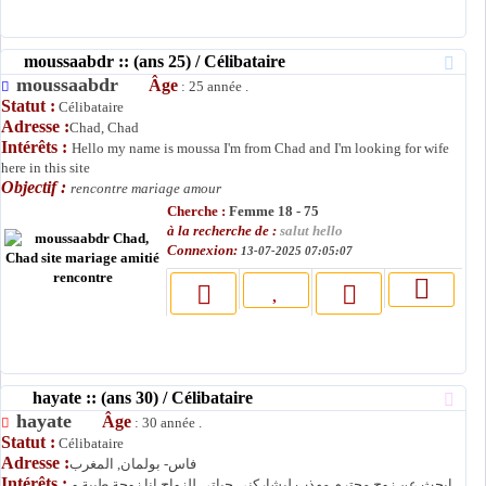
moussaabdr :: (ans 25) / Célibataire
moussaabdr
Âge
: 25 année .
Statut :
Célibataire
Adresse :
Chad, Chad
Intérêts :
Hello my name is moussa I'm from Chad and I'm looking for wife
here in this site
Objectif :
rencontre mariage amour
Cherche :
Femme 18 - 75
à la recherche de :
salut hello
Connexion:
13-07-2025 07:05:07
hayate :: (ans 30) / Célibataire
hayate
Âge
: 30 année .
Statut :
Célibataire
Adresse :
فاس- بولمان, المغرب
Intérêts :
ابحث عن زوج محترم مهذب ليشاركني حياتي للزواج انا زوجة طيبة و