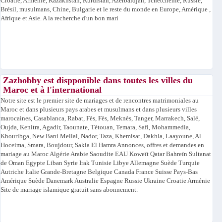
Croatie, Arménie, Kazakhstan, Kurdistan, Azerbaïdjan, Tchétchénie, Russie,
Brésil, musulmans, Chine, Bulgarie et le reste du monde en Europe, Amérique ,
Afrique et Asie. A la recherche d'un bon mari
Zazhobby est dispponible dans toutes les villes du
Maroc et à l'international
Notre site est le premier site de mariages et de rencontres matrimoniales au
Maroc et dans plusieurs pays arabes et musulmans et dans plusieurs villes
marocaines, Casablanca, Rabat, Fès, Fès, Meknès, Tanger, Marrakech, Salé,
Oujda, Kenitra, Agadir, Taounate, Tétouan, Temara, Safi, Mohammedia,
Khouribga, New Bani Mellal, Nador, Taza, Khemisat, Dakhla, Laayoune, Al
Hoceima, Smara, Boujdour, Sakia El Hamra Annonces, offres et demandes en
mariage au Maroc Algérie Arabie Saoudite EAU Koweït Qatar Bahreïn Sultanat
de Oman Egypte Liban Syrie Irak Tunisie Libye Allemagne Suède Turquie
Autriche Italie Grande-Bretagne Belgique Canada France Suisse Pays-Bas
Amérique Suède Danemark Australie Espagne Russie Ukraine Croatie Arménie
Site de mariage islamique gratuit sans abonnement.