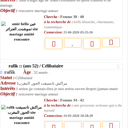
Amir d'alger agé de 50ans célibataire en quete d'amour et de
mariage
Objectif :
rencontre mariage amour
Cherche :
Femme 30 - 40
à la recherche de :
belle blanche, charmante,
romantique
Connexion:
15-06-2026 05:55:36
rafik :: (ans 52) / Célibataire
rafik
Âge
: 52 année .
Statut :
Célibataire
Adresse :
مراكش تانسيفت الحوز, المغرب
Intérêts :
serieu jje connais dieu je suis serieu ouvert despris jjamais marie
Objectif :
rencontre mariage amour
Cherche :
Femme 34 - 42
à la recherche de :
une persoone serieuse qui a du
travail
Connexion:
14-05-2026 18:58:28