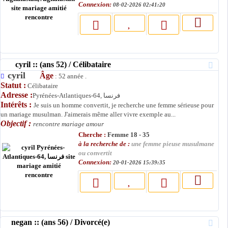
Connexion:
08-02-2026 02:41:20
cyril :: (ans 52) / Célibataire
cyril
Âge
: 52 année .
Statut :
Célibataire
Adresse :
Pyrénées-Atlantiques-64, فرنسا
Intérêts :
Je suis un homme convertit, je recherche une femme sérieuse pour
un mariage musulman. J'aimerais même aller vivre exemple au...
Objectif :
rencontre mariage amour
Cherche :
Femme 18 - 35
à la recherche de :
une femme pieuse musulmane
ou convertit
Connexion:
20-01-2026 15:39:35
negan :: (ans 56) / Divorcé(e)