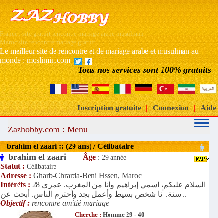
France : site gratuit rencontre mariage arabe musulman
Maroc site rencontre mariage gratuit
Le meilleur site de rencontre et de mariage arabe et musulman au
monde : moslimin.com
Tous nos services sont 100% gratuits
Inscription gratuite
|
Connexion
|
Aide
Zazhobby.com : Menu
brahim el zaari :: (29 ans) / Célibataire
brahim el zaari
Âge
: 29 année.
Statut :
Célibataire
Adresse :
Gharb-Chrarda-Beni Hssen, Maroc
Intérêts :
السلام عليكم، اسمي إبراهيم وأنا من المغرب. عمري 28
سنة. أنا شخص بسيط وأعمل بجد وأحترم الناس. أبحث عن...
Objectif :
rencontre amitié mariage
Cherche :
Homme 29 - 40