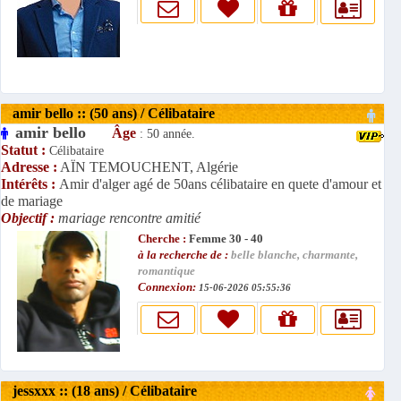
amir bello :: (50 ans) / Célibataire
amir bello
Âge
: 50 année.
Statut :
Célibataire
Adresse :
AÏN TEMOUCHENT, Algérie
Intérêts :
Amir d'alger agé de 50ans célibataire en quete d'amour et
de mariage
Objectif :
mariage rencontre amitié
Cherche :
Femme 30 - 40
à la recherche de :
belle blanche, charmante,
romantique
Connexion:
15-06-2026 05:55:36
jessxxx :: (18 ans) / Célibataire