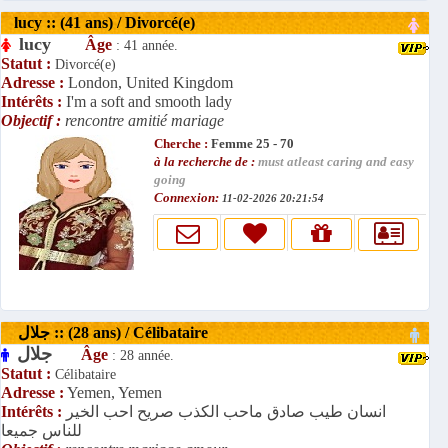
lucy :: (41 ans) / Divorcé(e)
lucy
Âge
: 41 année.
Statut :
Divorcé(e)
Adresse :
London, United Kingdom
Intérêts :
I'm a soft and smooth lady
Objectif :
rencontre amitié mariage
Cherche :
Femme 25 - 70
à la recherche de :
must atleast caring and easy
going
Connexion:
11-02-2026 20:21:54
جلال :: (28 ans) / Célibataire
جلال
Âge
: 28 année.
Statut :
Célibataire
Adresse :
Yemen, Yemen
Intérêts :
انسان طيب صادق ماحب الكذب صريح احب الخير
للناس جميعا