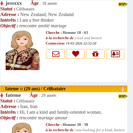
jessxxx
Âge
: 18 année.
Statut :
Célibataire
Adresse :
New Zealand, New Zealand
Intérêts :
I am a free thinker
Objectif :
rencontre amitié mariage
Cherche :
Homme 18 - 63
à la recherche de :
real and honest
Connexion:
14-02-2026 22:52:50
fateme :: (29 ans) / Célibataire
fateme
Âge
: 29 année.
Statut :
Célibataire
Adresse :
Iran, Iran
Intérêts :
Hi, I am a kind and family-oriented woman.
Objectif :
rencontre mariage amour
Cherche :
Homme 30 - 38
à la recherche de :
am looking for a kind, honest