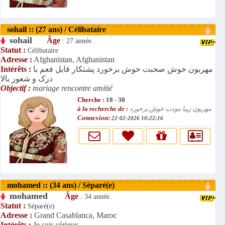
sohail :: (27 ans) / Célibataire
sohail
Âge
: 27 année.
Statut :
Célibataire
Adresse :
Afghanistan, Afghanistan
Intérêts :
مهربون خوش صحبت خوش برخورد پشتکار قابل فعم با
درک و شعور بالا
Objectif :
mariage rencontre amitié
Cherche :
18 - 30
à la recherche de :
مهربون زیبا مودب خوش برخورد
Connexion:
22-02-2026 10:22:16
mohamed :: (34 ans) / Séparé(e)
mohamed
Âge
: 34 année.
Statut :
Séparé(e)
Adresse :
Grand Casablanca, Maroc
Intérêts :
Je suis sérieux