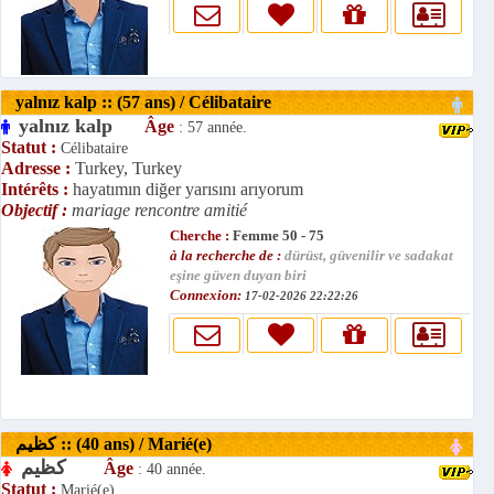
yalnız kalp :: (57 ans) / Célibataire
yalnız kalp
Âge
: 57 année.
Statut :
Célibataire
Adresse :
Turkey, Turkey
Intérêts :
hayatımın diğer yarısını arıyorum
Objectif :
mariage rencontre amitié
Cherche :
Femme 50 - 75
à la recherche de :
dürüst, güvenilir ve sadakat
eşine güven duyan biri
Connexion:
17-02-2026 22:22:26
کظیم :: (40 ans) / Marié(e)
کظیم
Âge
: 40 année.
Statut :
Marié(e)