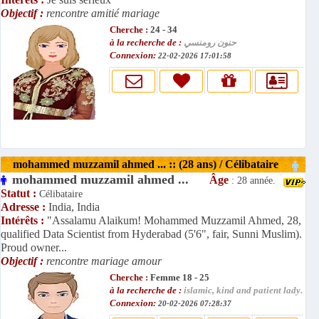
Objectif :
rencontre amitié mariage
Cherche :
24 - 34
à la recherche de :
حنون رومنسي
Connexion:
22-02-2026 17:01:58
mohammed muzzamil ahmed ... :: (28 ans) / Célibataire
mohammed muzzamil ahmed ...
Âge
: 28 année.
Statut :
Célibataire
Adresse :
India, India
Intérêts :
"Assalamu Alaikum! Mohammed Muzzamil Ahmed, 28,
qualified Data Scientist from Hyderabad (5'6", fair, Sunni Muslim).
Proud owner...
Objectif :
rencontre mariage amour
Cherche :
Femme 18 - 25
à la recherche de :
islamic, kind and patient lady.
Connexion:
20-02-2026 07:28:37