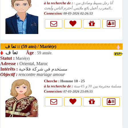
à la recherche de :
: أنا رجل بسيط وصادق من
المغرب. أعمل بائع ملابس. أحترم الناس وأبحث...
Connexion:
08-03-2026 02:26:53
تعا ف :: (59 ans) / Marié(e)
تعا ف
Âge
: 59 année.
Statut :
Marié(e)
Adresse :
Oriental, Maroc
Intérêts :
مستخدم في شركة فلاحية
Objectif :
rencontre mariage amour
Cherche :
Homme 18 - 25
à la recherche de :
مسلمة محترمة بين 30 و 45 سنة
Connexion:
07-03-2026 23:09:55