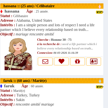
hassana :: (25 ans) / Célibataire
hassana
Âge
: 25 année.
Statut :
Célibataire
Adresse :
Alabama, United States
Intérêts :
I am a simple person and lots of respect I need a life
partner which I believe every relationship based on truth...
Objectif :
mariage rencontre amitié
Cherche :
Homme 30 - 75
à la recherche de :
need a life partner which i
believe every relationship based on truth...
Connexion:
06-03-2026 11:16:39
faruk :: (60 ans) / Marié(e)
faruk
Âge
: 60 année.
Statut :
Marié(e)
Adresse :
Turkey, Turkey
Intérêts :
Sakin
Objectif :
rencontre amitié mariage