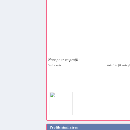
Note pour ce profil:
Votre vote:
Total: 0 (0 votes)
Profils similaires