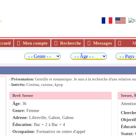
Le meilleur site de rencontre et de mariage ara
an
cueil
Mon compte
Recherche
Messages
Me
 rapide
-
Présentation:
Gentille et romantique. Je suis à la recherche d'une relation sta
-
Intérêts:
Cinéma, cuisine, kpop
Bref: Seesee
Seesee, À
Âge:
36
Attention
Genre:
Femme
Cherche
Adresse:
Libreville, Gabon, Gabon
Objecti
Éducation:
Bac + 2 à Bac + 4
Éducati
Occupation:
Formatrice en centre d'appel
Statut:
C