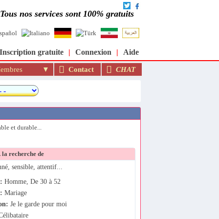
be et musulman au monde : moslimin.com
Tous nos services sont 100% gratuits
Inscription gratuite
|
Connexion
|
Aide
mbres
Contact
CHAT
ble et durable...
 la recherche de
né, sensible, attentif...
:
Homme, De 30 à 52
f:
Mariage
on:
Je le garde pour moi
élibataire