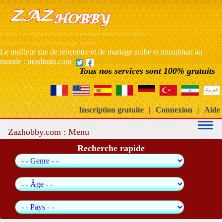
France : site gratuit rencontre mariage arabe musulman
Maroc site rencontre mariage gratuit
Le meilleur site de rencontre et de mariage arabe et musulman au
monde : moslimin.com
Tous nos services sont 100% gratuits
Inscription gratuite
|
Connexion
|
Aide
Zazhobby.com : Menu
Recherche rapide