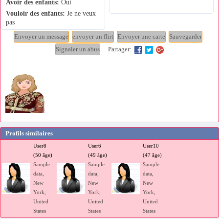
Avoir des enfants:
Oui
Vouloir des enfants:
Je ne veux
pas
Partager:
Profils similaires
User8
User6
User10
(50 âge)
(49 âge)
(47 âge)
Sample
Sample
Sample
data,
data,
data,
New
New
New
York,
York,
York,
United
United
United
States
States
States