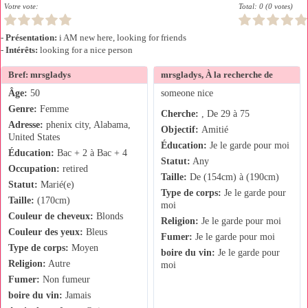
Votre vote:
Total: 0 (0 votes)
-
Présentation:
i AM new here, looking for friends
-
Intérêts:
looking for a nice person
Bref: mrsgladys
mrsgladys, À la recherche de
Âge:
50
someone nice
Genre:
Femme
Cherche:
, De 29 à 75
Adresse:
phenix city, Alabama,
Objectif:
Amitié
United States
Éducation:
Je le garde pour moi
Éducation:
Bac + 2 à Bac + 4
Statut:
Any
Occupation:
retired
Taille:
De (154cm) à (190cm)
Statut:
Marié(e)
Type de corps:
Je le garde pour
Taille:
(170cm)
moi
Couleur de cheveux:
Blonds
Religion:
Je le garde pour moi
Couleur des yeux:
Bleus
Fumer:
Je le garde pour moi
Type de corps:
Moyen
boire du vin:
Je le garde pour
Religion:
Autre
moi
Fumer:
Non fumeur
boire du vin:
Jamais