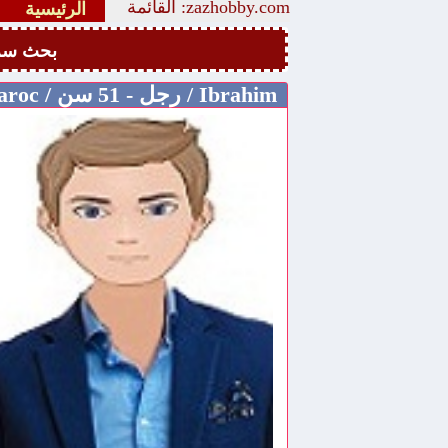
zazhobby.com: القائمة
الرئيسية
بحث سر
Ibrahim / رجل - 51 سن / Maroc