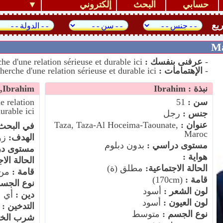
حسابي
البحث
إلكتروني
يع
-
عرفنى بنفسك :
Je suis à la recherche d'une relation sérieuse et durable ici
-
الإهتمامات :
Je suis à la recherche d'une relation sérieuse et durable ici
نبذة : Ibrahim
Ibrahim, البحث عن
سن :
51
e relation
durable ici
جنس :
رجل
عنوان :
Taza, Taza-Al Hoceima-Taounate,
في البحث
Maroc
الهدف:
زو
مستوى دراسي :
بدون دبلوم
مستوى در
هواية :
الحالة الا
الحالة الاجتماعية:
مطلق (ة)
قامة :
من عند (m
قامة :
(170cm)
نوع الجسم
لون الشعر :
أسود
دين :
أي
لون العيون :
أسود
التدخين :
أ
نوع الجسم :
متوسط
شرب الخم