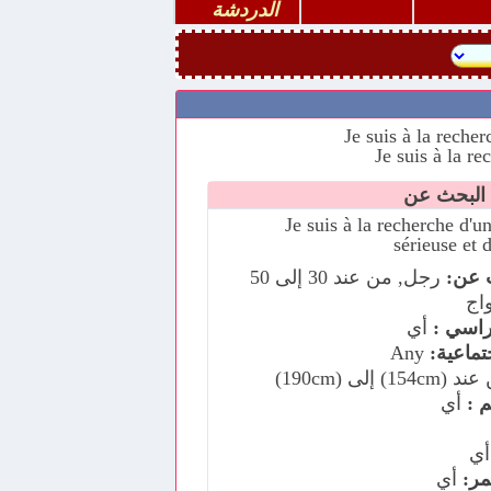
الدردشة
Je suis à la recherche d'un
sérieuse et 
 عن:
رجل, من عند 30 إلى 50
اج
اسي :
أي
جتماعية:
Any
154c) إلى (190cm)
 :
أي
ي
ر:
أي