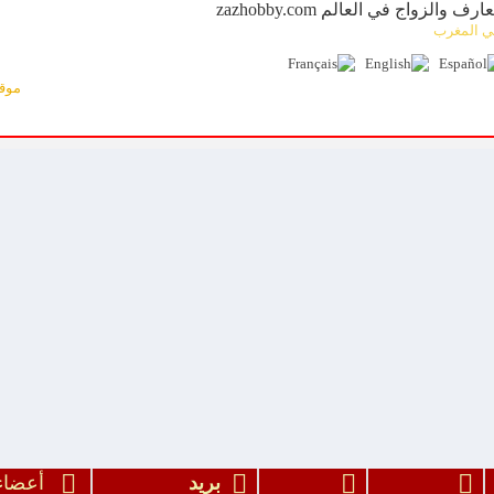
 لتعارف والزواج في العالم
ني المغرب
موق
بريد
أعض