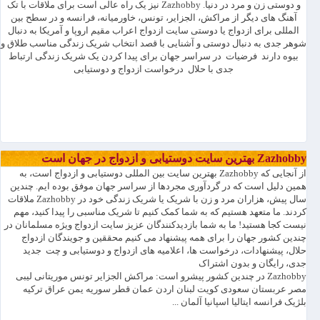
و دوستی زن و مرد در دنیا. Zazhobby نیز یک راه عالی است برای ملاقات با تک
آهنگ های دیگر از مراکش، الجزایر، تونس، خاورمیانه، فرانسه و در سطح بین
المللی برای ازدواج یا دوستی سایت ازدواج اعراب مقیم اروپا و آمریکا به دنبال
شوهر جدی به دنبال دوستی و آشنایی با قصد انتخاب شریک زندگی مناسب طلاق و
بیوه دارند فرضیات در سراسر جهان برای پیدا کردن یک شریک زندگی ارتباط
جدی با حلال درخواست ازدواج و دوستیابی
Zazhobby بهترین سایت دوستیابی و ازدواج در جهان است
از آنجایی که Zazhobby بهترین سایت بین المللی دوستیابی و ازدواج است، به
همین دلیل است که در گردآوری مجردها از سراسر جهان موفق بوده ایم. چندین
سال پیش، هزاران مرد و زن با شریک یا شریک زندگی خود در Zazhobby ملاقات
کردند. ما متعهد هستیم که به شما کمک کنیم تا شریک مناسبی را پیدا کنید، مهم
نیست کجا هستید! ما به شما بازدیدکنندگان عزیز سایت ازدواج ویژه مسلمانان در
چندین کشور جهان را برای همه پیشنهاد می کنیم محققین و جویندگان ازدواج
حلال، پیشنهادات، درخواست ها، اعلامیه های ازدواج و دوستیابی و چت جدید
جدی، رایگان و بدون اشتراک
Zazhobby در چندین کشور پیشرو است: مراکش الجزایر تونس موریتانی لیبی
مصر عربستان سعودی کویت لبنان اردن عمان قطر سوریه یمن عراق ترکیه
بلژیک فرانسه ایتالیا اسپانیا آلمان ...