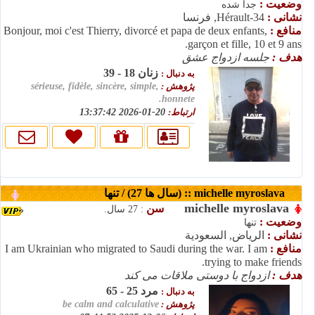
وضعیت :
جدا شده
نشانی :
Hérault-34, فرنسا
منافع :
Bonjour, moi c'est Thierry, divorcé et papa de deux enfants,
garçon et fille, 10 et 9 ans.
هدف :
جلسه ازدواج عشق
زنان 18 - 39
به دنبال :
پژوهش :
sérieuse, fidèle, sincère, simple,
honnete.
ارتباط:
20-01-2026 13:37:42
michelle myroslava :: (سال ها 27) / تنها
michelle myroslava
سن
: 27 سال.
وضعیت :
تنها
نشانی :
الرياض, السعودية
منافع :
I am Ukrainian who migrated to Saudi during the war. I am
trying to make friends.
هدف :
ازدواج با دوستی ملاقات می کند
مرد 25 - 65
به دنبال :
پژوهش :
be calm and calculative