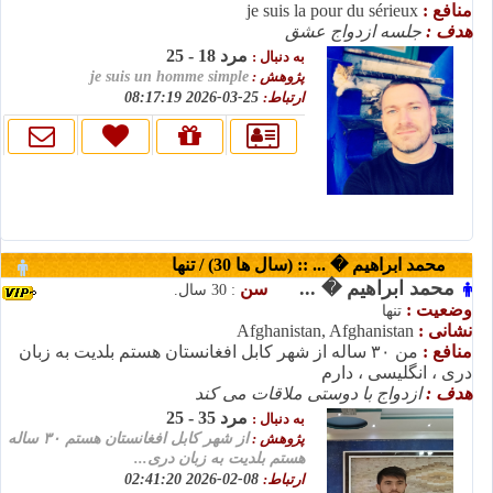
منافع :
je suis la pour du sérieux
هدف :
جلسه ازدواج عشق
مرد 18 - 25
به دنبال :
پژوهش :
je suis un homme simple
ارتباط:
25-03-2026 08:17:19
محمد ابراهیم � ... :: (سال ها 30) / تنها
محمد ابراهیم � ...
سن
: 30 سال.
وضعیت :
تنها
نشانی :
Afghanistan, Afghanistan
منافع :
من ۳۰ ساله از شهر کابل افغانستان هستم بلدیت به زبان
دری ، انگلیسی ، دارم
هدف :
ازدواج با دوستی ملاقات می کند
مرد 35 - 25
به دنبال :
پژوهش :
از شهر کابل افغانستان هستم ۳۰ ساله
هستم بلدیت به زبان دری...
ارتباط:
08-02-2026 02:41:20