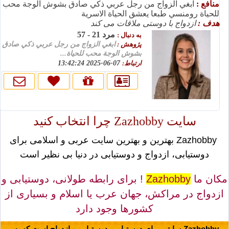
منافع :
ابغي الزواج من رجل عربي ذكي صادق بشوش الوجة محب
للحياة رومنسي طبعا يعشق الحياة الاسرية
هدف :
ازدواج با دوستی ملاقات می کند
مرد 21 - 57
به دنبال :
پژوهش :
ابغي الزواج من رجل عربي ذكي صادق
بشوش الوجة محب للحياة...
ارتباط:
07-06-2025 13:42:24
سایت Zazhobby چرا انتخاب کنید
Zazhobby بهترین و بهترین سایت عربی و اسلامی برای
دوستیابی، ازدواج و دوستیابی در دنیا بی نظیر است
مکان ما
Zazhobby
! برای رابطه طولانی، دوستیابی و
ازدواج در مراکش، جهان عرب یا اسلام و بسیاری از
کشورها وجود دارد
Zazhobby سایتی برای دوستیابی، دوستیابی و ازدواج است که به