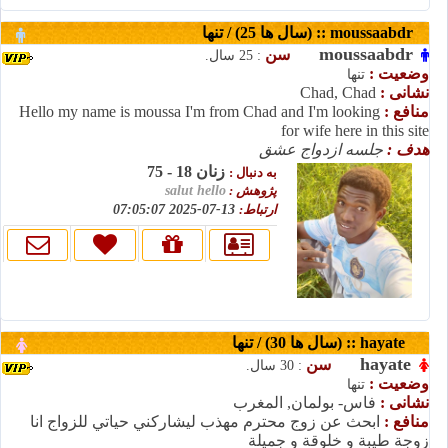
moussaabdr :: (سال ها 25) / تنها
moussaabdr
سن
: 25 سال.
وضعیت :
تنها
نشانی :
Chad, Chad
منافع :
Hello my name is moussa I'm from Chad and I'm looking
for wife here in this site
هدف :
جلسه ازدواج عشق
زنان 18 - 75
به دنبال :
پژوهش :
salut hello
ارتباط:
13-07-2025 07:05:07
hayate :: (سال ها 30) / تنها
hayate
سن
: 30 سال.
وضعیت :
تنها
نشانی :
فاس- بولمان, المغرب
منافع :
ابحث عن زوج محترم مهذب ليشاركني حياتي للزواج انا
زوجة طيبة و خلوقة و جميلة