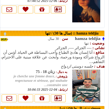
ارتباط:
06-12-2025 07:44:52
hamza teldjia :: (سال ها 30) / تنها
hamza teldjia
سن
: 30 سال.
وضعیت :
تنها
نشانی :
---- الجزائر ----, الجزائر
منافع :
أنا إنسان هادئ الطباع وأحب البساطة في الحياة. أؤمن أن
الزواج شراكة ومودة ورحمة، وأبحث عن علاقة مبنية على الاحترام،
التفاهم،...
هدف :
جلسه دوستی ازدواج
زنان 18 - 75
به دنبال :
پژوهش :
je cherche une femme douce,
respectueuse et sérieuse, qui souhaite
construire une...
ارتباط:
04-12-2025 10:04:33
simon :: (سال ها 50) / تنها