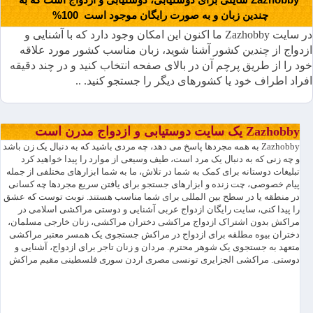
چندین زبان و به صورت رایگان موجود است 100%
در سایت Zazhobby ما اکنون این امکان وجود دارد که با آشنایی و
ازدواج از چندین کشور آشنا شوید، زبان مناسب کشور مورد علاقه
خود را از طریق پرچم آن در بالای صفحه انتخاب کنید و در چند دقیقه
افراد اطراف خود یا کشورهای دیگر را جستجو کنید. ..
Zazhobby یک سایت دوستیابی و ازدواج مدرن است
Zazhobby به همه مجردها پاسخ می دهد، چه مردی باشید که به دنبال یک زن باشد
و چه زنی که به دنبال یک مرد است، طیف وسیعی از موارد را پیدا خواهید کرد
تبلیغات دوستانه برای کمک به شما در تلاش، ما به شما ابزارهای مختلفی از جمله
پیام خصوصی، چت زنده و ابزارهای جستجو برای یافتن سریع مجردها چه کسانی
در منطقه یا در سطح بین المللی برای شما مناسب هستند. نوبت توست که عشق
را پیدا کنی، سایت رایگان ازدواج عربی آشنایی و دوستی مراکشی اسلامی در
مراکش بدون اشتراک ازدواج مراکشی دختران مراکشی، زنان خارجی مسلمان،
دختران بیوه مطلقه برای ازدواج در مراکش جستجوی یک همسر معتبر مراکشی
متعهد به جستجوی یک شوهر محترم. مردان و زنان تاجر برای ازدواج، آشنایی و
دوستی. مراکشی الجزایری تونسی مصری اردن سوری فلسطینی مقیم مراکش