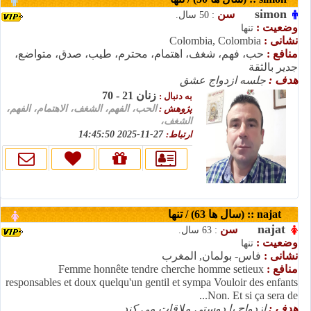
simon
سن
: 50 سال.
وضعیت :
تنها
نشانی :
Colombia, Colombia
منافع :
حب، فهم، شغف، اهتمام، محترم، طيب، صدق، متواضع،
جدير بالثقة
هدف :
جلسه ازدواج عشق
زنان 21 - 70
به دنبال :
پژوهش :
الحب، الفهم، الشغف، الاهتمام، الفهم،
الشغف،
ارتباط:
27-11-2025 14:45:50
najat :: (سال ها 63) / تنها
najat
سن
: 63 سال.
وضعیت :
تنها
نشانی :
فاس- بولمان, المغرب
منافع :
Femme honnête tendre cherche homme setieux
responsables et doux quelqu'un gentil et sympa Vouloir des enfants
Non. Et si ça sera de...
هدف :
ازدواج با دوستی ملاقات می کند