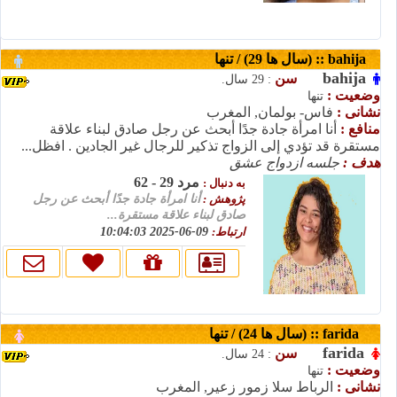
bahija :: (سال ها 29) / تنها
bahija
سن
: 29 سال.
وضعیت :
تنها
نشانی :
فاس- بولمان, المغرب
منافع :
أنا امرأة جادة جدًا أبحث عن رجل صادق لبناء علاقة
مستقرة قد تؤدي إلى الزواج تذكير للرجال غير الجادين . افظل...
هدف :
جلسه ازدواج عشق
مرد 29 - 62
به دنبال :
پژوهش :
أنا امرأة جادة جدًا أبحث عن رجل
صادق لبناء علاقة مستقرة...
ارتباط:
09-06-2025 10:04:03
farida :: (سال ها 24) / تنها
farida
سن
: 24 سال.
وضعیت :
تنها
نشانی :
الرباط سلا زمور زعير, المغرب