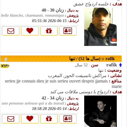
هدف :
جلسه ازدواج عشق
زنان 30 - 40
به دنبال :
پژوهش :
belle blanche, charmante, romantique
ارتباط:
15-06-2026 05:55:36
rafik :: (سال ها 52) / تنها
rafik
سن
: 52 سال.
وضعیت :
تنها
نشانی :
مراكش تانسيفت الحوز, المغرب
منافع :
serieu jje connais dieu je suis serieu ouvert despris jjamais
marie
هدف :
ازدواج با دوستی ملاقات می کند
زنان 34 - 42
به دنبال :
پژوهش :
une persoone serieuse qui a du travail
ارتباط:
14-05-2026 18:58:28