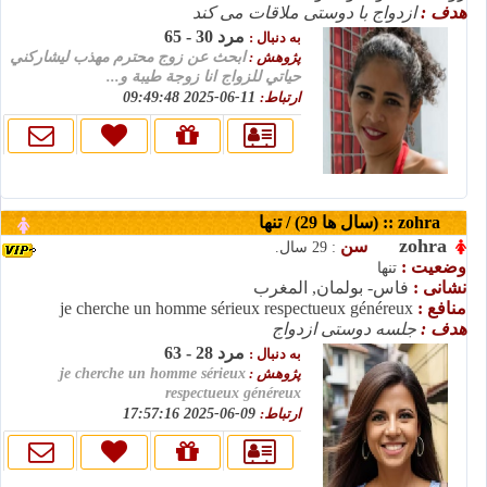
هدف :
ازدواج با دوستی ملاقات می کند
مرد 30 - 65
به دنبال :
پژوهش :
ابحث عن زوج محترم مهذب ليشاركني
حياتي للزواج انا زوجة طيبة و...
ارتباط:
11-06-2025 09:49:48
zohra :: (سال ها 29) / تنها
zohra
سن
: 29 سال.
وضعیت :
تنها
نشانی :
فاس- بولمان, المغرب
منافع :
je cherche un homme sérieux respectueux généreux
هدف :
جلسه دوستی ازدواج
مرد 28 - 63
به دنبال :
پژوهش :
je cherche un homme sérieux
respectueux généreux
ارتباط:
09-06-2025 17:57:16