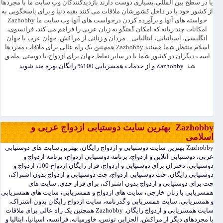
یا در سطح بین المللی،بسیاری دوست دارند بازدیدکنندگان وب سایت ما با مجردها
از کشور خود یا در داخل کشورشان ملاقات می کنند بقیه دنیا و برای پاسخگویی به
خواسته های آنها و برآورده کردن درخواست های آنها وب سایت ما Zazhobby
امکانات چند زبانه که امکان گفتگو به زبان عربی را فراهم می کند، فرانسوی،
انگلیسی، اسپانیایی، ایتالیایی... مردان و زنانی از مراکش، جهان عرب یا جهان
اسلام منتظر شما هستند Zazhobby همچنین یک راه عالی برای ملاقات مجردها
است دیگران در کشور شما یا در سایر نقاط جهان برای ازدواج یا دوستی. ملحق
شد
Zazhobby و از خدمات همسریابی 100% رایگان بهره مند شوید
Zazhobby بهترین سایت دوستیابی ازدواج عربی و
اسلامی
Zazhobby بهترین سایت دوستیابی و ازدواج رایگان، بهترین سایت های دوستیابی
عربی، دوستیابی آنلاین و ازدواج، برنامه دوستیابی ازدواج، برنامه ازدواج و
دوستیابی، دختران برای دوستیابی و ازدواج، قرار رایگان ازدواج 100، ازدواج و
دوستیابی رایگان، چت دوستیابی ازدواج، چت دوستیابی و ازدواج بدون اشتراک،
چت برای دوستیابی و ازدواج بدون اشتراک، برای قرار جدی، سایت های
همسریابی با زنان خارجی، سایت های ازدواج و همسریابی، سایت های همسریابی
و همسریابی، سایت همسریابی و گذرنامه، سایت ازدواج رایگان بدون اشتراک،
سایت همسریابی و ازدواج رایگان. Zazhobby همچنین یک راه عالی برای ملاقات
با مجردهای دیگر از مراکش، الجزایر، تونس، خاورمیانه، فرانسه، اسپانیا، ایتالیا و