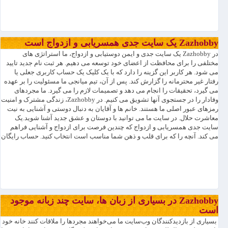
Zazhobby یک سایت جدی همسریابی و ازدواج است
در Zazhobby یک سایت جدی و ایمن دوستیابی و ازدواج، ما استراتژی های
مختلفی را برای محافظت از اعضای خود توسعه می دهیم. هر ثبت نام جدید تایید
می شود. هر کاربر این گزینه را دارد که با یک کلیک یک حساب کاربری جعلی یا
رفتار غیر محترمانه را گزارش کند. پس از آن، تیم میانجی ما مسئولیت را بر عهده
می گیرد، تحقیقات را انجام می دهد و تصمیمات لازم را می گیرد. ما مجردهای
وفادار را در جستجوی آنها تشویق می کنیم. در Zazhobby، زندگی مشترک و امنیت
رمزهای عبور اصلی ما هستند. خانم ها و آقایان به دنبال دوستی و آشنایی به نیت
معاشرت حلال. در سایت ما می توانید با دوستان و عشق جدید آشنا شوید.یک
سایت جدی همسریابی و ازدواج که چندین فرصت برای ازدواج و آشنایی فراهم
می کند. آنچه را که برای قلب و ذهن شما مناسب است انتخاب کنید. حساب رایگان
Zazhobby در بسیاری از زبان ها، سایت چند زبانه موجود
است
بسیاری از بازدیدکنندگان وب‌سایت ما می‌خواهند مجردها را ملاقات کنند خانه خود