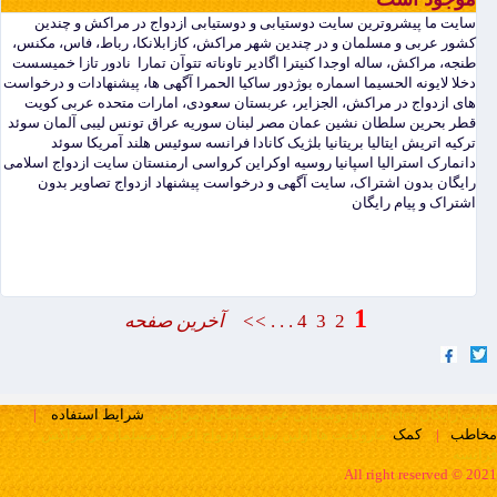
سایت ما پیشروترین سایت دوستیابی و دوستیابی ازدواج در مراکش و چندین
کشور عربی و مسلمان و در چندین شهر مراکش، کازابلانکا، رباط، فاس، مکنس،
طنجه، مراکش، ساله اوجدا کنیترا اگادیر تاوناته تتوآن تمارا نادور تازا خمیسست
دخلا لایونه الحسیما اسماره بوژدور ساکیا الحمرا آگهی ها، پیشنهادات و درخواست
های ازدواج در مراکش، الجزایر، عربستان سعودی، امارات متحده عربی کویت
قطر بحرین سلطان نشین عمان مصر لبنان سوریه عراق تونس لیبی آلمان سوئد
ترکیه اتریش ایتالیا بریتانیا بلژیک کانادا فرانسه سوئیس هلند آمریکا سوئد
دانمارک استرالیا اسپانیا روسیه اوکراین کرواسی ارمنستان سایت ازدواج اسلامی
رایگان بدون اشتراک، سایت آگهی و درخواست پیشنهاد ازدواج تصاویر بدون
اشتراک و پیام رایگان
1
2
3
4
. . .
>>
آخرین صفحه
سایت رایگان marocfetes دوستیابی عربی مسلمان مراکش
شرایط استفاده
|
ماروکفت ها اولین سایت ازدواج اعراب مسلمان در مراکش
مخاطب
|
کمک
فرانسه
All right reserved © 2021