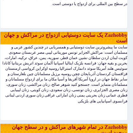
در سطح بین المللی برای ازدواج یا دوستی است.
Zazhobby یک سایت دوستیابی ازدواج در مراکش و جهان
است
سایت ما پیشروترین سایت دوستیابی و همسریابی در چندین کشور عربی و
مسلمان است: مراکش الجزایر تونس موریتانی لیبی مصر عربستان سعودی
کویت لبنان اردن سلطان نشین عمان قطر، سوریه، یمن، عراق، ترکیه، امارات،
بحرین و بقیه جهان: فرانسه بلژیک ایتالیا اسپانیا آلمان سوئد اتریش بریتانیا کانادا
سوئیس هلند آمریکا سوئد دانمارک استرالیا روسیه اوکراین کرواسی ارمنستان
قزاقستان کردستان آذربایجان چچن روسیه برزیل مسلمانان چین بلغارستان و
سایر نقاط جهان در اروپا آمریکا آفریقا و آسیا مکان ما برای ازدواج مسلمانان و
مسلمانان متمایز است. جستجو کنید شوهر صالح، زنان مراکشی، زنان سوری،
زنان مصری الجزایری، زنان تونسی، زنان سعودی، زنان کویتی، زنان لیبیایی
قطری عمانی زنان بحرینی یمنی زنان اماراتی عراقی زنان سوری اردنی لبنانی
فرانسوی اسپانیایی های بلژیکی
Zazhobby در تمام شهرهای مراکش و در سطح جهان
موجود است