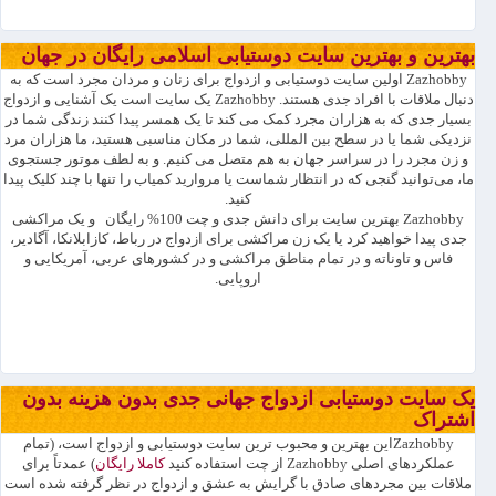
بهترین و بهترین سایت دوستیابی اسلامی رایگان در جهان
Zazhobby اولین سایت دوستیابی و ازدواج برای زنان و مردان مجرد است که به
دنبال ملاقات با افراد جدی هستند. Zazhobby یک سایت است یک آشنایی و ازدواج
بسیار جدی که به هزاران مجرد کمک می کند تا یک همسر پیدا کنند زندگی شما در
نزدیکی شما یا در سطح بین المللی، شما در مکان مناسبی هستید، ما هزاران مرد
و زن مجرد را در سراسر جهان به هم متصل می کنیم. و به لطف موتور جستجوی
ما، می‌توانید گنجی که در انتظار شماست یا مروارید کمیاب را تنها با چند کلیک پیدا
کنید.
Zazhobby بهترین سایت برای دانش جدی و چت 100% رایگان و یک مراکشی
جدی پیدا خواهید کرد یا یک زن مراکشی برای ازدواج در رباط، کازابلانکا، آگادیر،
فاس و تاوناته و در تمام مناطق مراکشی و در کشورهای عربی، آمریکایی و
اروپایی.
یک سایت دوستیابی ازدواج جهانی جدی بدون هزینه بدون
اشتراک
Zazhobbyاین بهترین و محبوب ترین سایت دوستیابی و ازدواج است، (تمام
عملکردهای اصلی Zazhobby از چت استفاده کنید
کاملا رایگان
) عمدتاً برای
ملاقات بین مجردهای صادق با گرایش به عشق و ازدواج در نظر گرفته شده است