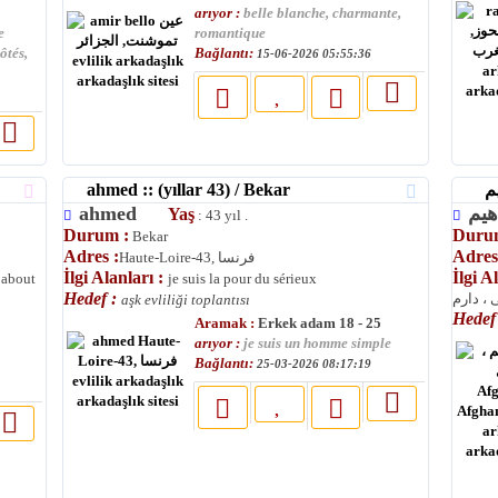
arıyor :
belle blanche, charmante,
e
romantique
Bağlantı:
ôtés,
15-06-2026 05:55:36
ahmed :: (yıllar 43) / Bekar
ahmed
Yaş
: 43 yıl .
Durum :
Duru
Bekar
Adres :
Adres
Haute-Loire-43, فرنسا
İlgi Alanları :
İlgi A
 about
je suis la pour du sérieux
Hedef :
 ، دارم
aşk evliliği toplantısı
Hedef
Aramak :
Erkek adam 18 - 25
arıyor :
je suis un homme simple
Bağlantı:
25-03-2026 08:17:19