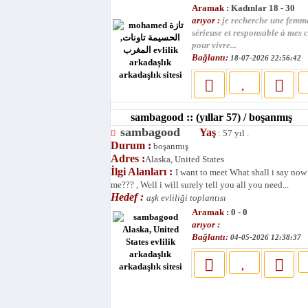
Aramak :
Kadınlar 18 - 30
arıyor :
je recherche une femm
sérieuse et responsable à mes c
pour vivre...
Bağlantı:
18-07-2026 22:56:42
sambagood :: (yıllar 57) / boşanmış
sambagood
Yaş
: 57 yıl .
Durum :
boşanmış
Adres :
Alaska, United States
İlgi Alanları :
I want to meet What shall i say now
me??? , Well i will surely tell you all you need...
Hedef :
aşk evliliği toplantısı
Aramak :
0 - 0
arıyor :
Bağlantı:
04-05-2026 12:38:37