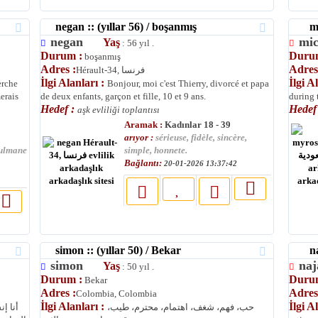
negan :: (yıllar 56) / boşanmış
mich
negan
mi
Yaş
: 56 yıl .
Durum :
Duru
boşanmış
Adres :
Adres
Hérault-34, فرنسا
İlgi Alanları :
İlgi A
erche
Bonjour, moi c'est Thierry, divorcé et papa
erais
de deux enfants, garçon et fille, 10 et 9 ans.
during 
Hedef :
Hedef
aşk evliliği toplantısı
Aramak :
Kadınlar 18 - 39
arıyor :
sérieuse, fidèle, sincère,
sulmane
simple, honnete.
Bağlantı:
20-01-2026 13:37:42
simon :: (yıllar 50) / Bekar
naja
simon
na
Yaş
: 50 yıl .
Durum :
Duru
Bekar
Adres :
Adres
Colombia, Colombia
İlgi Alanları :
İlgi A
حب، فهم، شغف، اهتمام، محترم، طيب،
أنا إ