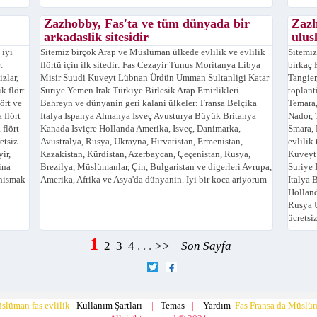
Zazhobby, Fas'ta ve tüm dünyada bir
Zazh
arkadaslik sitesidir
ulus
 iyi
Sitemiz birçok Arap ve Müslüman ülkede evlilik ve evlilik
Sitemiz
t
flörtü için ilk sitedir: Fas Cezayir Tunus Moritanya Libya
birkaç 
izlar,
Misir Suudi Kuveyt Lübnan Ürdün Umman Sultanligi Katar
Tangier
k flört
Suriye Yemen Irak Türkiye Birlesik Arap Emirlikleri
toplanti
lört ve
Bahreyn ve dünyanin geri kalani ülkeler: Fransa Belçika
Temara
 flört
Italya Ispanya Almanya Isveç Avusturya Büyük Britanya
Nador, 
 flört
Kanada Isviçre Hollanda Amerika, Isveç, Danimarka,
Smara, 
retsiz
Avustralya, Rusya, Ukrayna, Hirvatistan, Ermenistan,
evlilik
ir,
Kazakistan, Kürdistan, Azerbaycan, Çeçenistan, Rusya,
Kuveyt
ina
Brezilya, Müslümanlar, Çin, Bulgaristan ve digerleri Avrupa,
Suriye 
anismak
Amerika, Afrika ve Asya'da dünyanin. Iyi bir koca ariyorum
Italya 
Holland
Rusya 
ücretsi
1
2
3
4
. . .
>>
Son Sayfa
üslüman fas evlilik
Fas Fransa da Müslüma
Kullanım Şartları
|
Temas
|
Yardım