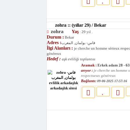
zohra :: (yıllar 29) / Bekar
zohra
Yaş
: 29 yıl .
Durum :
Bekar
Adres :
فاس- بولمان, المغرب
İlgi Alanları :
je cherche un homme sérieux respe
généreux
Hedef :
aşk evliliği toplantısı
Aramak :
Erkek adam 28 - 63
arıyor :
je cherche un homme s
respectueux généreux
Bağlantı:
09-06-2025 17:57:16