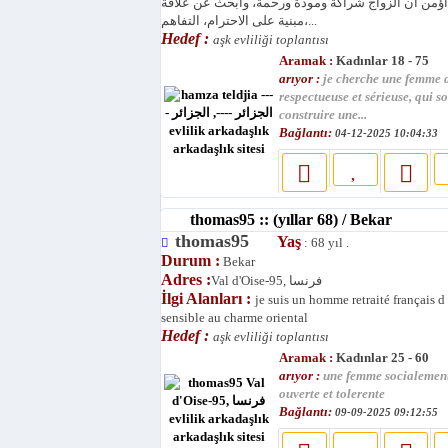
 أؤمن أن الزواج شراكة ومودة ورحمة، وأبحث عن علاقة
مبنية على الاحترام، التفاهم،...
Hedef :
aşk evliliği toplantısı
Aramak :
Kadınlar 18 - 75
arıyor :
je cherche une femme 
respectueuse et sérieuse, qui s
construire une...
Bağlantı:
04-12-2025 10:04:33
thomas95 :: (yıllar 68) / Bekar
thomas95
Yaş
: 68 yıl .
Durum :
Bekar
Adres :
Val d'Oise-95, فرنسا
İlgi Alanları :
je suis un homme retraité français d
sensible au charme oriental
Hedef :
aşk evliliği toplantısı
Aramak :
Kadınlar 25 - 60
arıyor :
une femme socialemen
ouverte et tolerente
Bağlantı:
09-09-2025 09:12:55