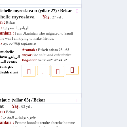
elle myroslava :: (yıllar 27) / Bekar
chelle myroslava
Yaş
: 27 yıl .
m :
Bekar
 :
الرياض, السعودية
lanları :
I am Ukrainian who migrated to Saudi
the war. I am trying to make friends.
 :
aşk evliliği toplantısı
Aramak :
Erkek adam 25 - 65
arıyor :
be calm and calculative
Bağlantı:
06-12-2025 07:44:52
t :: (yıllar 63) / Bekar
jat
Yaş
: 63 yıl .
m :
Bekar
 :
فاس- بولمان, المغرب
lanları :
Femme honnête tendre cherche homme