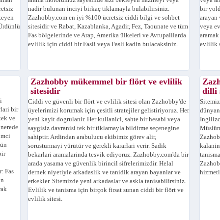
lüman
arama motorumuz sayesinde sizi bekleyen hazineyi veya
veya ar
retsiz
nadir bulunan inciyi birkaç tiklamayla bulabilirsiniz.
bir yol
steyen
Zazhobby.com en iyi %100 ücretsiz ciddi bilgi ve sohbet
arayan 
 Ürdünlü
sitesidir ve Rabat, Kazablanka, Agadir, Fez, Taounate ve tüm
veya ev
Fas bölgelerinde ve Arap, Amerika ülkeleri ve Avrupalilarda
aramak 
evlilik için ciddi bir Fasli veya Fasli kadin bulacaksiniz.
evlilik 
Zazhobby mükemmel bir flört ve evlilik
Zazh
sitesidir
dilli
i
Ciddi ve güvenli bir flört ve evlilik sitesi olan Zazhobby'de
Sitemiz
ari bir
üyelerimizi korumak için çesitli stratejiler gelistiriyoruz. Her
dünyani
kek ve
yeni kayit dogrulanir. Her kullanici, sahte bir hesabi veya
Ingiliz
 nerede
saygisiz davranisi tek bir tiklamayla bildirme seçenegine
Müslüma
imci
sahiptir. Ardindan arabulucu ekibimiz görev alir,
Zazhobb
gün
sorusturmayi yürütür ve gerekli kararlari verir. Sadik
kalanin
bir
bekarlari aramalarinda tesvik ediyoruz. Zazhobby.com'da bir
tanisma
arada yasama ve güvenlik birincil sifrelerimizdir. Helal
Zazhobb
: Fas
dernek niyetiyle arkadaslik ve tanidik arayan bayanlar ve
hizmetl
an
erkekler. Sitemizde yeni arkadaslar ve askla tanisabilirsiniz.
rak
Evlilik ve tanisma için birçok firsat sunan ciddi bir flört ve
evlilik sitesi.