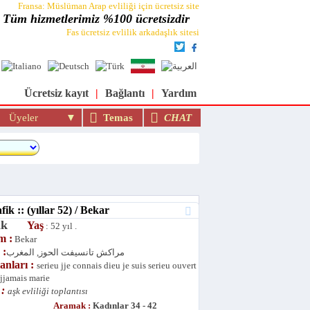
Fransa: Müslüman Arap evliliği için ücretsiz site
Tüm hizmetlerimiz %100 ücretsizdir
Fas ücretsiz evlilik arkadaşlık sitesi
n flört ve evlilik sitesi: moslimin.com
Ücretsiz kayıt
|
Bağlantı
|
Yardım
yeler
Temas
CHAT
k :: (yıllar 52) / Bekar
fik
Yaş
: 52 yıl .
m :
Bekar
 :
مراكش تانسيفت الحوز, المغرب
lanları :
serieu jje connais dieu je suis serieu ouvert
 jjamais marie
 :
aşk evliliği toplantısı
Aramak :
Kadınlar 34 - 42