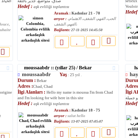
الحياة.
صدق، متواضع، جدير بالثقة
setieux
Hedef :
Vouloir 
aşk evliliği toplantısı
Hedef
Aramak :
Kadınlar 21 - 70
arıyor :
الحب، الفهم، الشغف، الاهتمام،
douce,
الفهم، الشغف،
Bağlantı:
ouhaite
27-11-2025 14:45:50
moussaabdr :: (yıllar 25) / Bekar
haya
moussaabdr
ha
Yaş
: 25 yıl .
Durum :
Duru
Bekar
Adres :
Adres
Chad, Chad
İlgi Alanları :
İlgi A
 origine
Hello my name is moussa I'm from Chad
and I'm looking for wife here in this site
و جميلة
Hedef :
Hedef
aşk evliliği toplantısı
Aramak :
Kadınlar 18 - 75
arıyor :
t
salut hello
Bağlantı:
13-07-2025 07:05:07