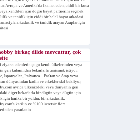
kadaslik için diger Bekarlarla tanismak için harika
dur. Avrupa ve Amerika'da ikamet eden, ciddi bir koca
veya kendileri için dogru hayat partnerini seçmek
lilik ve tanidik için ciddi bir helal hayat arkadasi
amaciyla arkadaslik ve tanidik arayan Araplar için
sitesi
obby birkaç dilde mevcuttur, çok
 site
i ziyaret edenlerin çogu kendi ülkelerinden veya
n geri kalanindan bekarlarla tanismak istiyor.
ce, Ispanyolca, Italyanca... Fas'tan ve Arap veya
n dünyasindan kadin ve erkekler sizi bekliyor,
y.com ayrica ülkenizdeki veya dünyanin geri
daki diger bekarlarla bir dügün veya dügün için
k için harika bir yoldur. bir arkadaslik.
y.com'a katilin ve %100 ücretsiz flört
erinden yararlanin