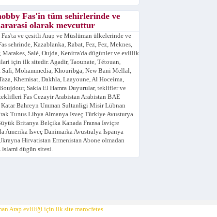
obby Fas'in tüm sehirlerinde ve
lararasi olarak mevcuttur
 Fas'ta ve çesitli Arap ve Müslüman ülkelerinde ve
Fas sehrinde, Kazablanka, Rabat, Fez, Fez, Meknes,
, Marakes, Salé, Oujda, Kenitra'da dügünler ve evlilik
lari için ilk sitedir. Agadir, Taounate, Tétouan,
, Safi, Mohammedia, Khouribga, New Bani Mellal,
Taza, Khemisat, Dakhla, Laayoune, Al Hoceima,
Boujdour, Sakia El Hamra Duyurular, teklifler ve
 teklifleri Fas Cezayir Arabistan Arabistan BAE
 Katar Bahreyn Umman Sultanligi Misir Lübnan
Irak Tunus Libya Almanya Isveç Türkiye Avusturya
Büyük Britanya Belçika Kanada Fransa Isviçre
a Amerika Isveç Danimarka Avustralya Ispanya
Ukrayna Hirvatistan Ermenistan Abone olmadan
z Islami dügün sitesi.
n Arap evliliği için ilk site marocfetes