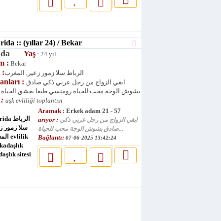
da :: (yıllar 24) / Bekar
rida
Yaş
: 24 yıl .
m :
Bekar
 :
الرباط سلا زمور زعير, المغرب
lanları :
ابغي الزواج من رجل عربي ذكي صادق
بشوش الوجة محب للحياة رومنسي طبعا يعشق الحياة ا
 :
aşk evliliği toplantısı
Aramak :
Erkek adam 21 - 57
arıyor :
ابغي الزواج من رجل عربي ذكي
صادق بشوش الوجة محب للحياة...
Bağlantı:
07-06-2025 13:42:24