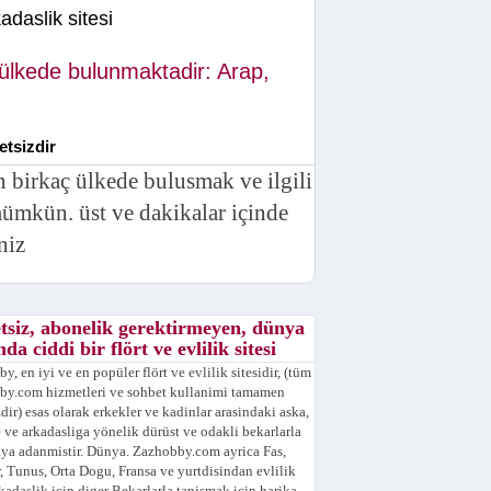
adaslik sitesi
 ülkede bulunmaktadir: Arap,
etsizdir
n birkaç ülkede bulusmak ve ilgili
mümkün. üst ve dakikalar içinde
niz
tsiz, abonelik gerektirmeyen, dünya
da ciddi bir flört ve evlilik sitesi
y, en iyi ve en popüler flört ve evlilik sitesidir, (tüm
by.com hizmetleri ve sohbet kullanimi tamamen
zdir) esas olarak erkekler ve kadinlar arasindaki aska,
e ve arkadasliga yönelik dürüst ve odakli bekarlarla
ya adanmistir. Dünya. Zazhobby.com ayrica Fas,
, Tunus, Orta Dogu, Fransa ve yurtdisindan evlilik