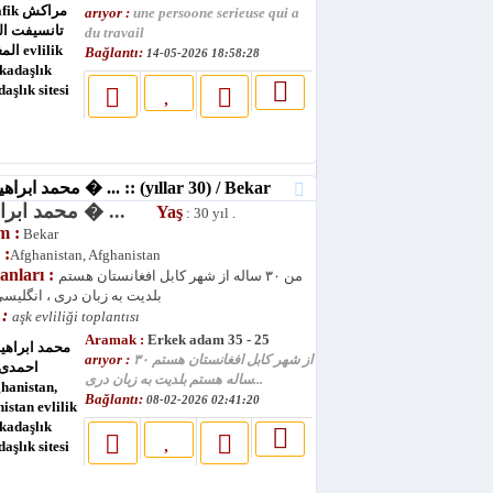
arıyor :
une persoone serieuse qui a
du travail
Bağlantı:
14-05-2026 18:58:28
محمد ابراهیم � ... :: (yıllar 30) / Bekar
محمد ابراهیم � ...
Yaş
: 30 yıl .
m :
Bekar
 :
Afghanistan, Afghanistan
lanları :
من ۳۰ ساله از شهر کابل افغانستان هستم
بلدیت به زبان دری ، انگلیسی
 :
aşk evliliği toplantısı
Aramak :
Erkek adam 35 - 25
arıyor :
از شهر کابل افغانستان هستم ۳۰
ساله هستم بلدیت به زبان دری...
Bağlantı:
08-02-2026 02:41:20