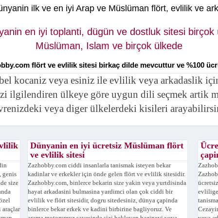
yanin ilk ve en iyi Arap ve Müslüman flört, evlilik ve ark
nin en iyi toplanti, dügün ve dostluk sitesi birçok
Müslüman, Islam ve birçok ülkede
bby.com flört ve evlilik sitesi birkaç dilde mevcuttur ve %100 ücr
 kocaniz veya esiniz ile evlilik veya arkadaslik içi
izi ilgilendiren ülkeye göre uygun dili seçmek artik 
vrenizdeki veya diger ülkelerdeki kisileri arayabilirsi
lilik
Dünyanin en iyi ücretsiz Müslüman flört
Ücre
ve evlilik sitesi
çapin
din
Zazhobby.com ciddi insanlarla tanismak isteyen bekar
Zazhobb
, genis
kadinlar ve erkekler için önde gelen flört ve evlilik sitesidir.
Zazhob
zde size
Zazhobby.com, binlerce bekarin size yakin veya yurtdisinda
ücretsi
anda
hayat arkadasini bulmasina yardimci olan çok ciddi bir
evlilig
özel
evlilik ve flört sitesidir, dogru sitedesiniz, dünya çapinda
tanisma
 araçlar
binlerce bekar erkek ve kadini birbirine bagliyoruz. Ve
Cezayir