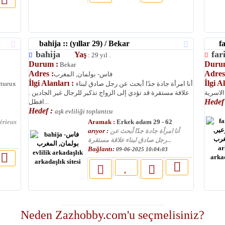
bahija :: (yıllar 29) / Bekar
fari
bahija
fa
Yaş
: 29 yıl .
Durum :
Duru
Bekar
Adres :
Adres
فاس- بولمان, المغرب
İlgi Alanları :
İlgi A
ctueux
أنا امرأة جادة جدًا أبحث عن رجل صادق لبناء
لاسرية
علاقة مستقرة قد تؤدي إلى الزواج تذكير للرجال غير الجادين .
Hedef
افظل...
Hedef :
aşk evliliği toplantısı
Aramak :
érieux
Erkek adam 29 - 62
arıyor :
أنا امرأة جادة جدًا أبحث عن
رجل صادق لبناء علاقة مستقرة...
Bağlantı:
09-06-2025 10:04:03
moslimin.com
Neden Zazhobby.com'u seçmelisiniz?