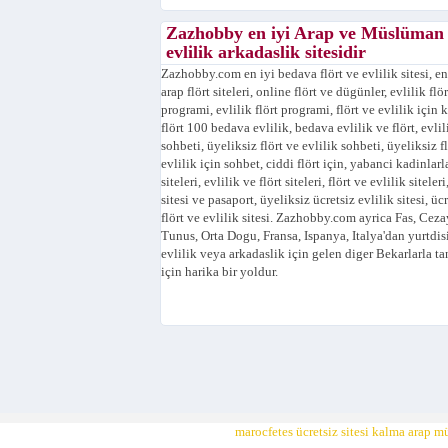
Zazhobby en iyi Arap ve Müslüman
evlilik arkadaslik sitesidir
Zazhobby.com en iyi bedava flört ve evlilik sitesi, en
arap flört siteleri, online flört ve dügünler, evlilik flör
programi, evlilik flört programi, flört ve evlilik için k
flört 100 bedava evlilik, bedava evlilik ve flört, evlili
sohbeti, üyeliksiz flört ve evlilik sohbeti, üyeliksiz f
evlilik için sohbet, ciddi flört için, yabanci kadinlarla
siteleri, evlilik ve flört siteleri, flört ve evlilik siteleri,
sitesi ve pasaport, üyeliksiz ücretsiz evlilik sitesi, üc
flört ve evlilik sitesi. Zazhobby.com ayrica Fas, Cezay
Tunus, Orta Dogu, Fransa, Ispanya, Italya'dan yurtdis
evlilik veya arkadaslik için gelen diger Bekarlarla t
için harika bir yoldur.
marocfetes ücretsiz sitesi kalma arap m