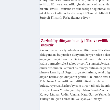
sunuyoruz. Aski bulma sirasi sizde, Fas'ta Arap-Müs
evliligi, flört ve arkadaslik için abonelik olmadan üc
bir site. Evlilik, tanisma ve arkadasliga baglanmak i
erkekler ve kadinlar. Fasli Cezayirli Tunuslu Misirli
Suriyeli Filistinli Fas'ta ikamet ediyor
Zazhobby dünyanin en iyi flört ve evlilik
sitesidir
Zazhobby.com en iyi uluslararasi flört ve evlilik sites
oldugundan, bu yüzden dünyanin her yerinden bekarl
araya getirmeyi basardik. Birkaç yil önce binlerce er
kadin partnerleriyle Zazhobby.com'da tanisti. Ayrica,
olursaniz olun mükemmel eslesmeyi bulmaniza yard
olmaya kararliyiz! Degerli ziyaretçilerimiz, helal dü
arayan herkes için dünyanin çesitli ülkelerinde özel 
Müslüman Arkadaslik ve Evlilik Sitesini sizlerle
bulusturuyoruz. Zazhobby.com birçok ülkede liderdir
Cezayir Tunus Moritanya Libya Misir Suudi Arabist
Kuveyt Lübnan Ürdün Umman Katar Suriye Yemen I
Türkiye Belçika Fransa Italya Ispanya Almanya ...