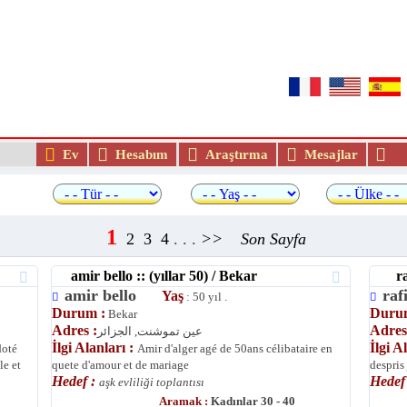
Dünyanın en iyi Arap ve Müslüma
Ev
Hesabım
Araştırma
Mesajlar
Ü
arama
1
2
3
4
. . .
>>
Son Sayfa
amir bello :: (yıllar 50) / Bekar
rafi
amir bello
ra
Yaş
: 50 yıl .
Durum :
Duru
Bekar
Adres :
Adres
عين تموشنت, الجزائر
İlgi Alanları :
İlgi A
doté
Amir d'alger agé de 50ans célibataire en
le et
quete d'amour et de mariage
despris
Hedef :
Hedef
aşk evliliği toplantısı
Aramak :
Kadınlar 30 - 40