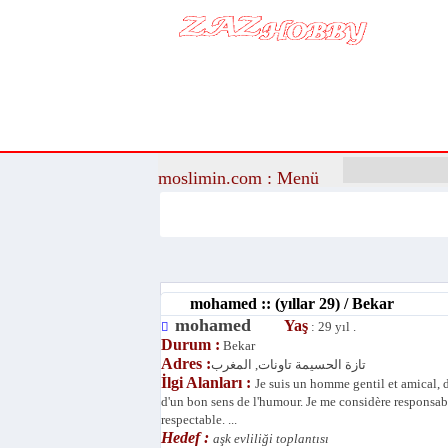
moslimin.com : Menü
Hızlı 
mohamed :: (yıllar 29) / Bekar
mohamed
Yaş
: 29 yıl .
Durum :
Bekar
Adres :
تازة الحسيمة تاونات, المغرب
İlgi Alanları :
Je suis un homme gentil et amical, 
d'un bon sens de l'humour. Je me considère responsab
respectable. ...
Hedef :
aşk evliliği toplantısı