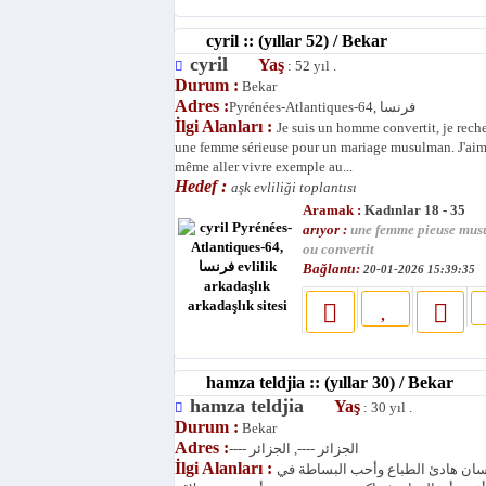
cyril :: (yıllar 52) / Bekar
cyril
Yaş
: 52 yıl .
Durum :
Bekar
Adres :
Pyrénées-Atlantiques-64, فرنسا
İlgi Alanları :
Je suis un homme convertit, je rech
une femme sérieuse pour un mariage musulman. J'aim
même aller vivre exemple au...
Hedef :
aşk evliliği toplantısı
Aramak :
Kadınlar 18 - 35
arıyor :
une femme pieuse mu
ou convertit
Bağlantı:
20-01-2026 15:39:35
hamza teldjia :: (yıllar 30) / Bekar
hamza teldjia
Yaş
: 30 yıl .
Durum :
Bekar
Adres :
---- الجزائر ----, الجزائر
İlgi Alanları :
نسان هادئ الطباع وأحب البساطة في