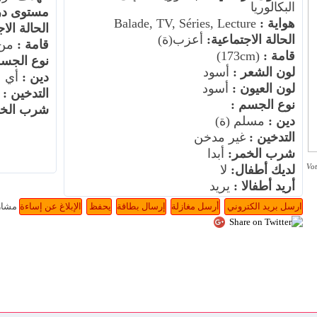
البكالوريا
مستوى در
هواية :
Balade, TV, Séries, Lecture
الحالة الا
الحالة الاجتماعية:
أعزب(ة)
قامة :
من عند (m
قامة :
(173cm)
نوع الجسم
لون الشعر :
أسود
دين :
أي
لون العيون :
أسود
التدخين :
أ
نوع الجسم :
شرب الخم
دين :
مسلم (ة)
التدخين :
غير مدخن
شرب الخمر:
أبدا
Vot
لديك أطفال:
لا
أريد أطفالا :
يريد
مشار