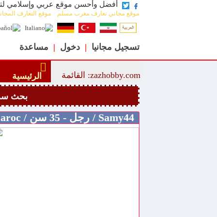
zazhobby.com أفضل وأحسن موقع عربي وإسلامي
موقع مجاني تعارف مغرب مسلم موقع التعارف المجا
تسجيل مجانيا
|
دخول
|
مساعدة
zazhobby.com: القائمة
الرئيسية
بحث سر
Samy44 / رجل - 35 سن / Maroc