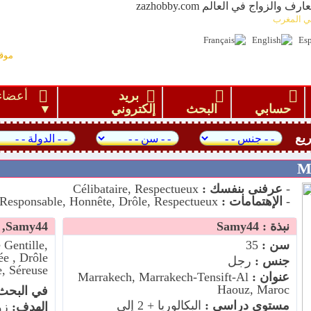
 لتعارف والزواج في العالم
ني المغرب
موق
بريد
أعض
حسابي
البحث
إلكتروني
يع
-
عرفنى بنفسك :
Célibataire, Respectueux
-
الإهتمامات :
Célibataire, Fidèle, Responsable, Honnête, Drôle, Respectueux
نبذة : Samy44
Samy44, البحث عن
سن :
35
 Gentille,
ée , Drôle
جنس :
رجل
e, Séreuse
عنوان :
Marrakech, Marrakech-Tensift-Al
Haouz, Maroc
في البحث
مستوى دراسي :
البكالوريا + 2 إلى
الهدف:
زو