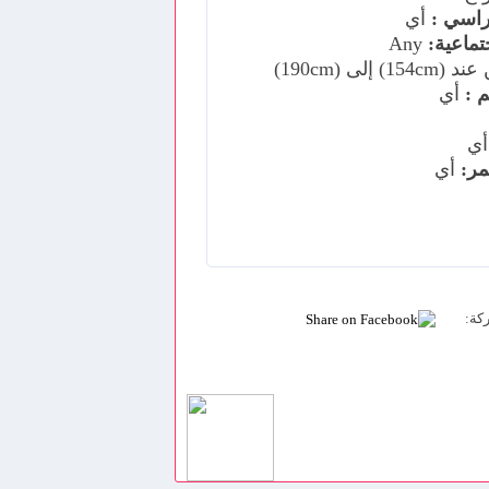
اسي :
أي
جتماعية:
Any
154c) إلى (190cm)
 :
أي
ي
ر:
أي
كة: